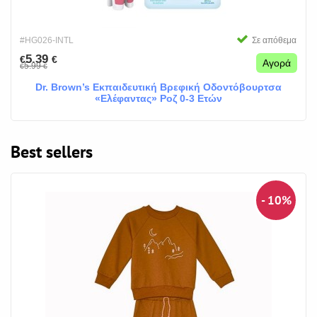
#HG026-INTL
Σε απόθεμα
5.39
€
€
Αγορά
5.99
€
€
Dr. Brown’s Εκπαιδευτική Βρεφική Οδοντόβουρτσα
«Ελέφαντας» Ροζ 0-3 Ετών
Best sellers
- 10%