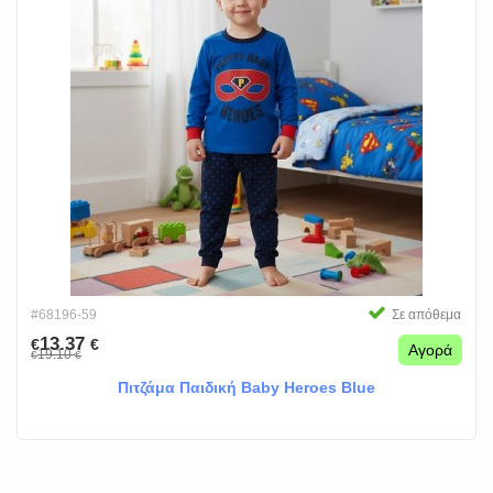
#68196-59
Σε απόθεμα
13.37
€
€
Αγορά
19.10
€
€
Πιτζάμα Παιδική Baby Heroes Blue