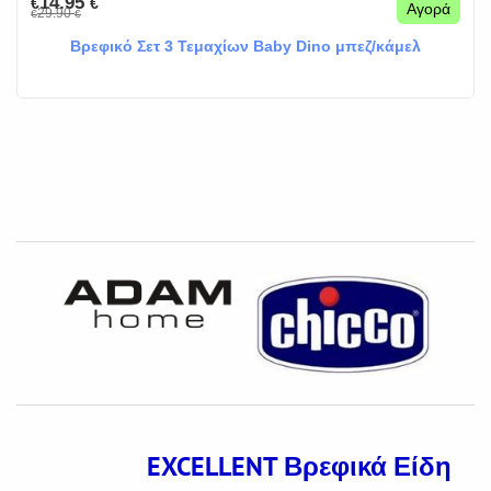
14.95
€
€
Αγορά
29.90
€
€
Βρεφικό Σετ 3 Τεμαχίων Baby Dino μπεζ/κάμελ
EXCELLENT
Βρεφικά Είδη