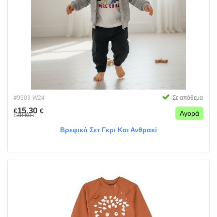
#9903-W24
Σε απόθεμα
15.30
€
€
Αγορά
30.60
€
€
Βρεφικό Σετ Γκρι Και Ανθρακί