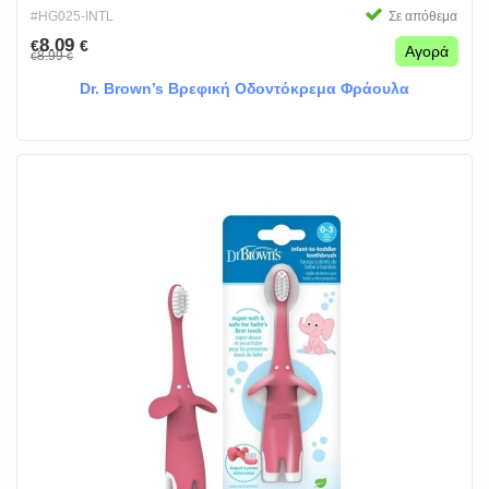
#HG025-INTL
Σε απόθεμα
8.09
€
€
Αγορά
8.99
€
€
Dr. Brown’s Βρεφική Οδοντόκρεμα Φράουλα