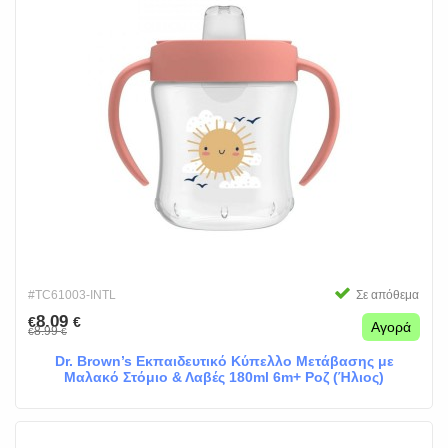
#TC61003-INTL
Σε απόθεμα
8.09
€
€
Αγορά
8.99
€
€
Dr. Brown’s Εκπαιδευτικό Κύπελλο Μετάβασης με
Μαλακό Στόμιο & Λαβές 180ml 6m+ Ροζ (Ήλιος)