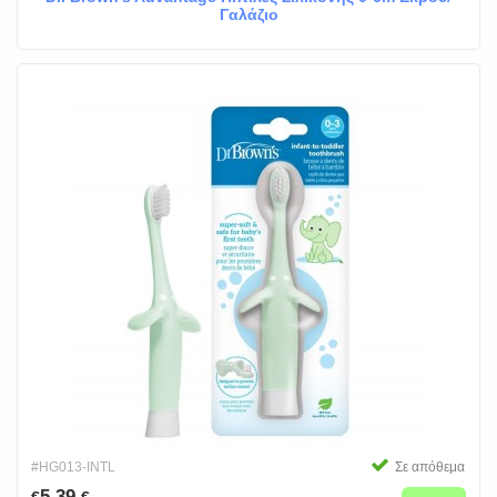
Γαλάζιο
#HG013-INTL
Σε απόθεμα
5.39