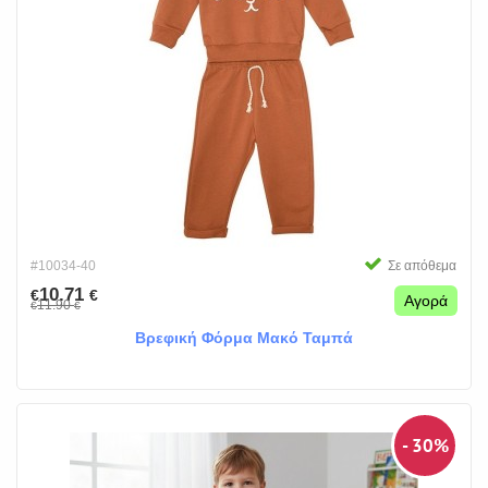
#10034-40
Σε απόθεμα
10.71
€
€
Αγορά
11.90
€
€
Βρεφική Φόρμα Μακό Ταμπά
- 30%