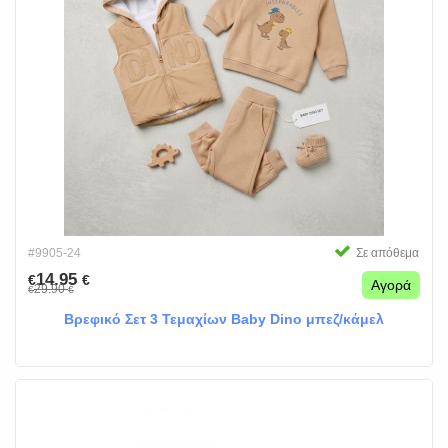
#9905-24
Σε απόθεμα
14.95
€
€
Αγορά
29.90
€
€
Βρεφικό Σετ 3 Τεμαχίων Baby Dino μπεζ/κάμελ