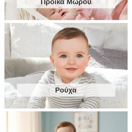
Προίκα Μωρού
Ρούχα