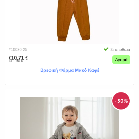
#10030-25
Σε απόθεμα
10.71
€
€
Αγορά
11.90
€
€
Βρεφική Φόρμα Μακό Καφέ
- 50%