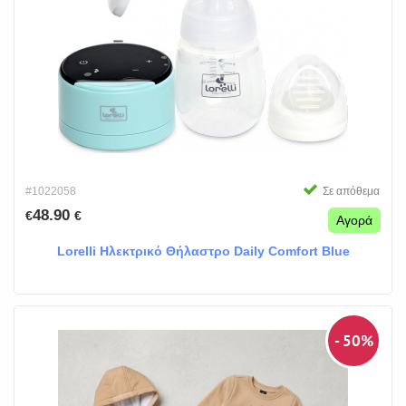
#1022058
Σε απόθεμα
48.90
€
€
Αγορά
Lorelli Ηλεκτρικό Θήλαστρο Daily Comfort Blue
- 50%