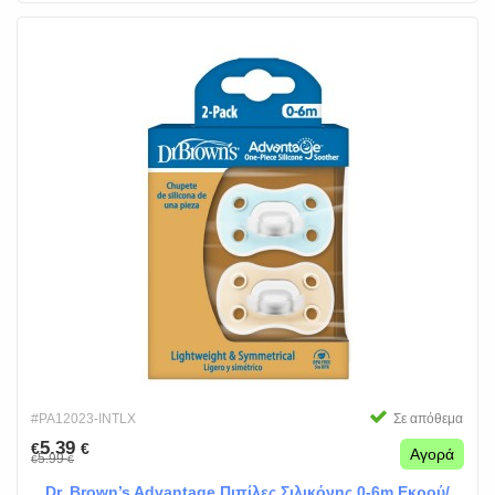
#PA12023-INTLX
Σε απόθεμα
5.39
€
€
Αγορά
5.99
€
€
Dr. Brown’s Advantage Πιπίλες Σιλικόνης 0-6m Εκρού/