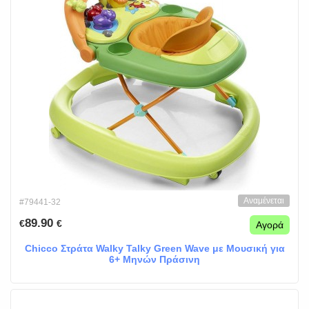
Αναμένεται
#79441-32
89.90
€
€
Αγορά
Chicco Στράτα Walky Talky Green Wave με Μουσική για
6+ Μηνών Πράσινη