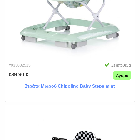
#933002525
Σε απόθεμα
39.90
€
€
Αγορά
Στράτα Μωρού Chipolino Baby Steps mint