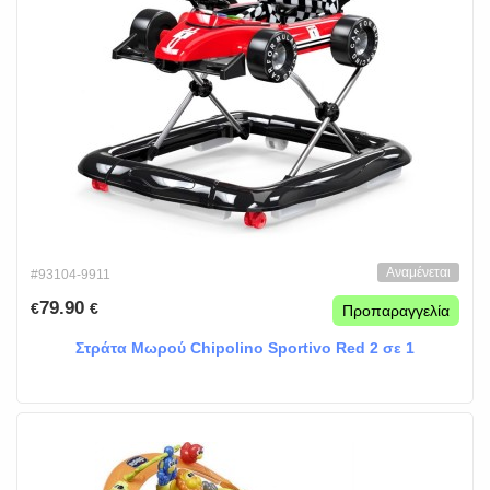
Αναμένεται
#93104-9911
79.90
€
€
Προπαραγγελία
Στράτα Μωρού Chipolino Sportivo Red 2 σε 1