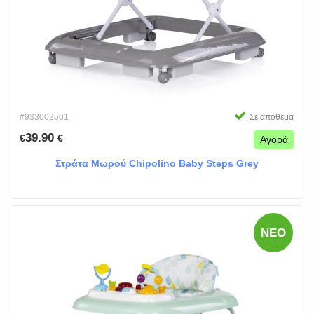
#933002501
Σε απόθεμα
39.90
€
€
Αγορά
Στράτα Μωρού Chipolino Baby Steps Grey
ΝΈΟ