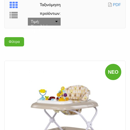
Ταξινόμηση
PDF
προϊόντων:
Τιμή:
Χαμηλή έως
υψηλή
Φίλτρα
ΝΈΟ