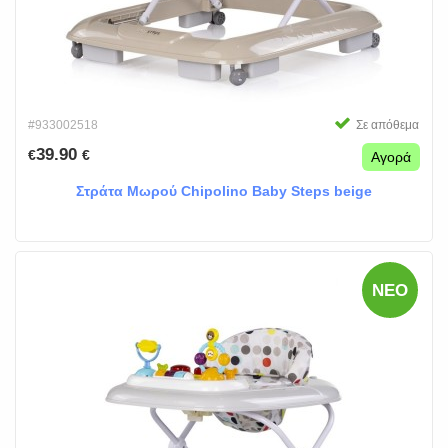
#933002518
Σε απόθεμα
39.90
€
€
Αγορά
Στράτα Μωρού Chipolino Baby Steps beige
ΝΈΟ