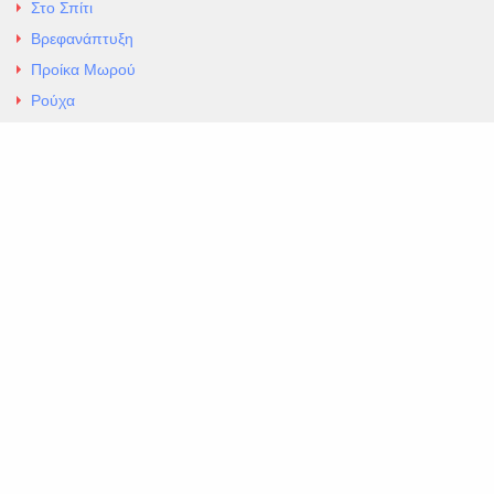
Στο Σπίτι
Βρεφανάπτυξη
Προίκα Μωρού
Ρούχα
Εσώρουχα
Άρθρα
Αλλαγές και Επιστροφές
Επαφές
ΚΑΤΑΣΤΗΜΑ ΒΡΕΦΙΚΏΝ ΕΙΔΩΝ
EXCELLENT ΒΡΕΦΙΚΑ
ΑΛ.Παναγουλη 69 Ν Ιωνια
Τηλ. 210 2777604
https://maps.app.goo.gl/BMhwLETDSHL5AxSr8