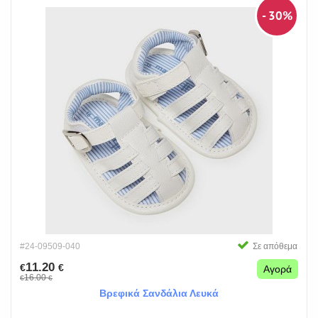
- 30%
#24-09509-040
Σε απόθεμα
11.20
€
€
Αγορά
16.00
€
€
Βρεφικά Σανδάλια Λευκά