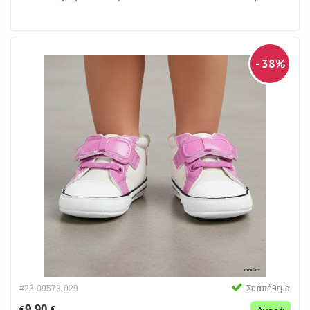
- 38%
#23-09573-029
Σε απόθεμα
9.90
€
€