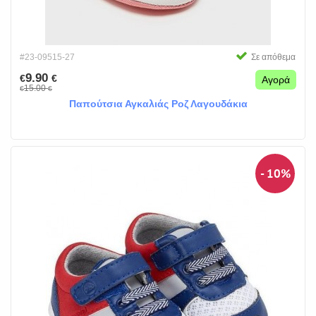
#23-09515-27
Σε απόθεμα
9.90
€
€
Αγορά
15.00
€
€
Παπούτσια Αγκαλιάς Ροζ Λαγουδάκια
- 10%