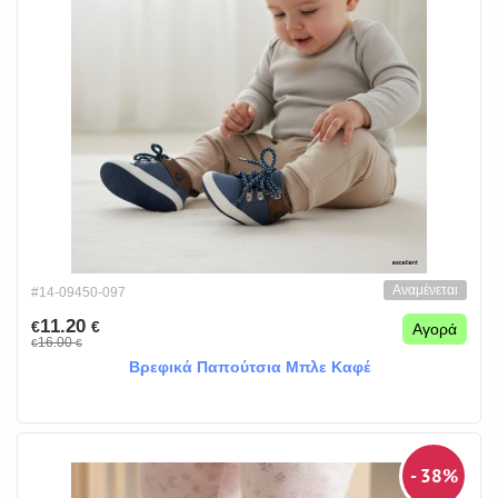
Αναμένεται
#14-09450-097
11.20
€
€
Αγορά
16.00
€
€
Βρεφικά Παπούτσια Μπλε Καφέ
- 38%