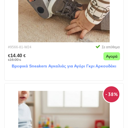
#9566-81-W24
Σε απόθεμα
14.40
€
€
Αγορά
16.00
€
€
Βρεφικά Sneakers Αγκαλιάς για Αγόρι Γκρι Αρκουδάκι
- 38%