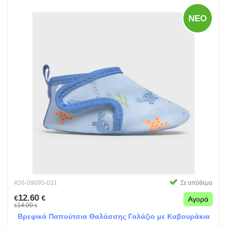
ΝΈΟ
#26-09095-031
Σε απόθεμα
12.60
€
€
Αγορά
14.00
€
€
Βρεφικά Παπούτσια Θαλάσσης Γαλάζιο με Καβουράκια