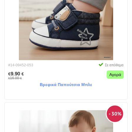
#14-09452-053
Σε απόθεμα
9.90
€
€
Αγορά
16.00
€
€
Βρεφικά Παπούτσια Μπλε
- 30%