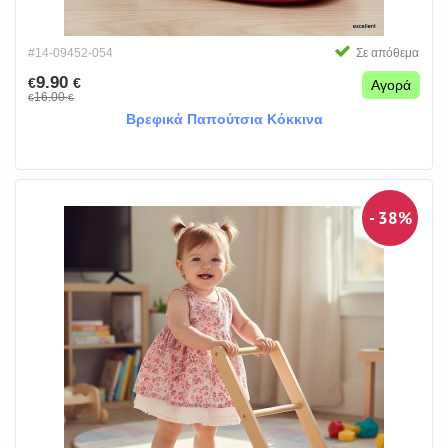
#14-09452-054
Σε απόθεμα
9.90
€
€
Αγορά
16.00
€
€
Βρεφικά Παπούτσια Κόκκινα
- 38%