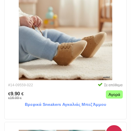
#14-09559-022
Σε απόθεμα
9.90
€
€
Αγορά
16.00
€
€
Βρεφικά Sneakers Αγκαλιάς Μπεζ Άμμου