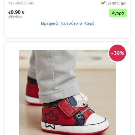
#14-09450-094
Σε απόθεμα
9.90
€
€
Αγορά
16.00
€
€
Βρεφικά Παπούτσια Καφέ
- 38%