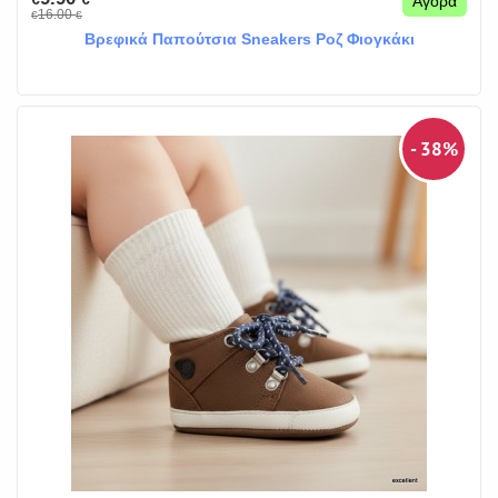
Αγορά
16.00
€
€
Βρεφικά Παπούτσια Sneakers Ροζ Φιογκάκι
- 38%