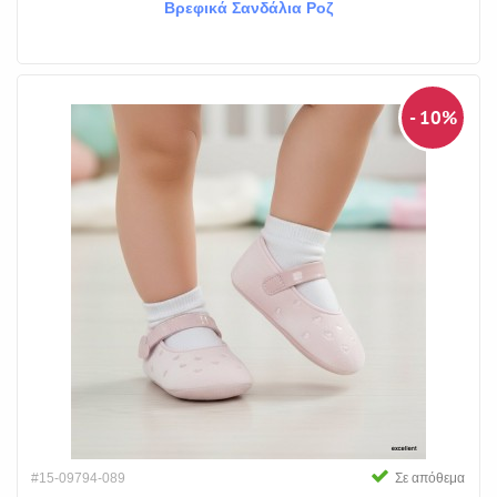
Βρεφικά Σανδάλια Ροζ
- 10%
#15-09794-089
Σε απόθεμα