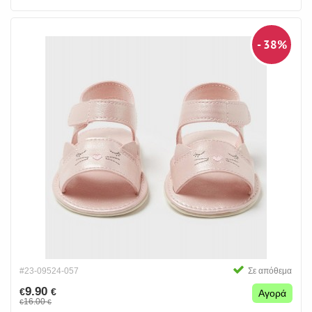
- 38%
#23-09524-057
Σε απόθεμα
9.90
€
€
Αγορά
16.00
€
€