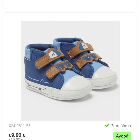
#24-9511-55
Σε απόθεμα
9.90
€
€
Αγορά
15.00
€
€