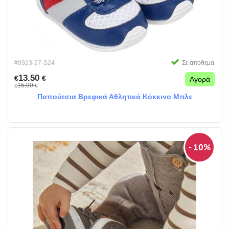
#9923-27-S24
Σε απόθεμα
13.50
€
€
Αγορά
15.00
€
€
Παπούτσια Βρεφικά Αθλητικά Κόκκινο Μπλε
- 10%