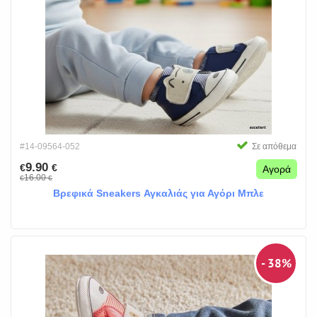
#14-09564-052
Σε απόθεμα
9.90
€
€
Αγορά
16.00
€
€
Βρεφικά Sneakers Αγκαλιάς για Αγόρι Μπλε
- 38%