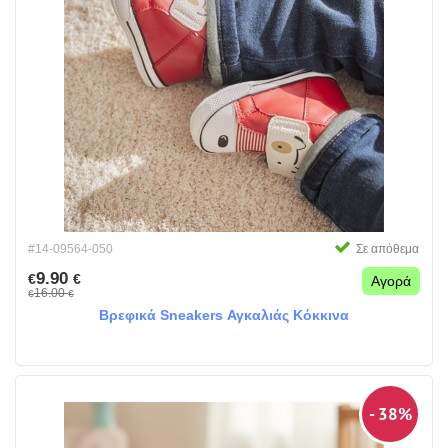
#14-09564-050
Σε απόθεμα
9.90
€
€
Αγορά
16.00
€
€
Βρεφικά Sneakers Αγκαλιάς Κόκκινα
- 38%