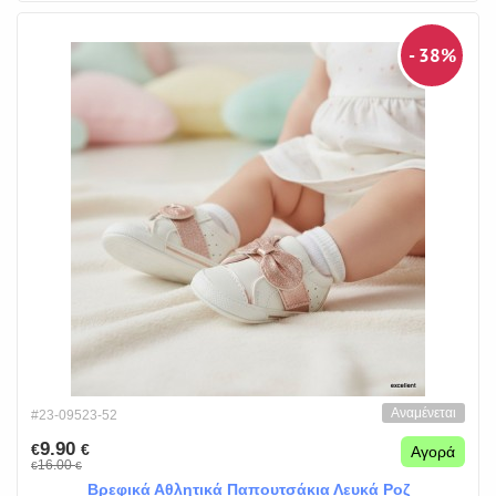
- 38%
Αναμένεται
#23-09523-52
9.90
€
€
Αγορά
16.00
€
€
Βρεφικά Αθλητικά Παπουτσάκια Λευκά Ροζ