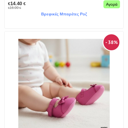
14.40
€
€
Αγορά
16.00
€
€
Βρεφικές Μπαρέτες Ροζ
- 38%