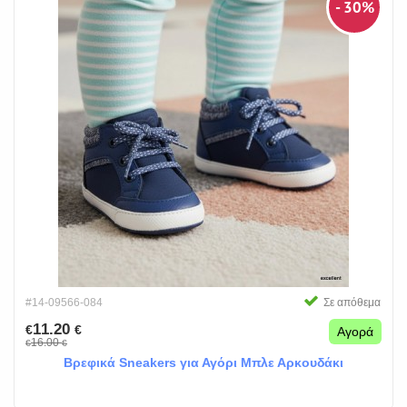
- 30%
#14-09566-084
Σε απόθεμα
11.20
€
€
Αγορά
16.00
€
€
Βρεφικά Sneakers για Αγόρι Μπλε Αρκουδάκι