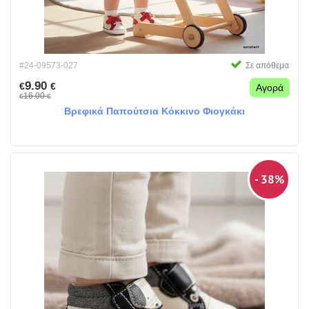
#24-09573-027
Σε απόθεμα
9.90
€
€
Αγορά
16.00
€
€
Βρεφικά Παπούτσια Κόκκινο Φιογκάκι
- 38%