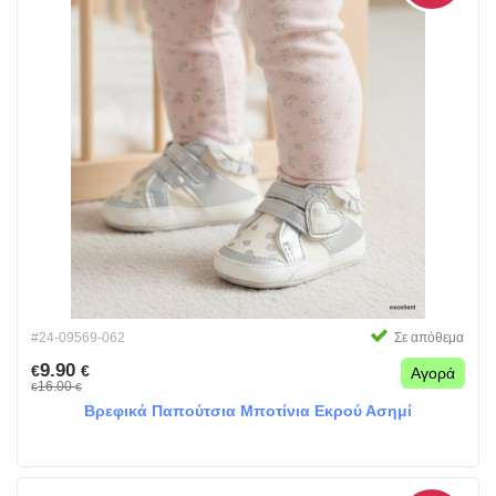
#24-09569-062
Σε απόθεμα
9.90
€
€
Αγορά
16.00
€
€
Βρεφικά Παπούτσια Μποτίνια Εκρού Ασημί