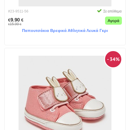
#23-9511-56
Σε απόθεμα
9.90
€
€
Αγορά
15.00
€
€
Παπουτσάκια Βρεφικά Αθλητικά Λευκά Γκρι
- 34%