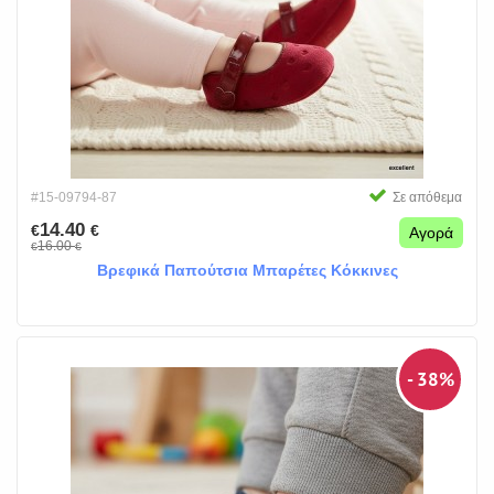
#15-09794-87
Σε απόθεμα
14.40
€
€
Αγορά
16.00
€
€
Βρεφικά Παπούτσια Μπαρέτες Κόκκινες
- 38%