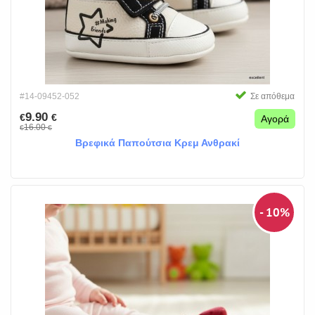
#14-09452-052
Σε απόθεμα
9.90
€
€
Αγορά
16.00
€
€
Βρεφικά Παπούτσια Κρεμ Ανθρακί
- 10%