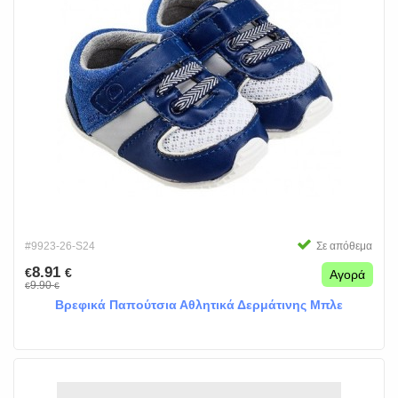
#9923-26-S24
Σε απόθεμα
8.91
€
€
Αγορά
9.90
€
€
Βρεφικά Παπούτσια Αθλητικά Δερμάτινης Μπλε