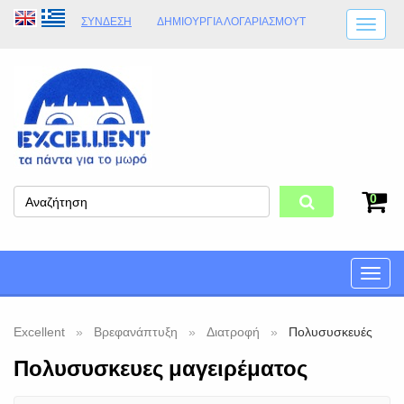
ΣΎΝΔΕΣΗ
ΔΗΜΙΟΥΡΓΊΑ ΛΟΓΑΡΙΑΣΜΟΎT
ΑΠΟΣΤΟΛΈΣ
ΩΡΆΡΙΟ ΚΑΤΑΣΤΉΜΑΤΟΣ
ΦΥΣΙΚΌ ΚΑΤΆΣΤΗΜΑ
ΟΡΟΙ ΚΑΤΑΣΤΉΜΑΤΟΣ
0
Toggle
naviga
Excellent
Βρεφανάπτυξη
Διατροφή
Πολυσυσκευές
Πολυσυσκευες μαγειρέματος