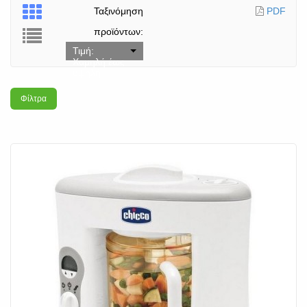
Ταξινόμηση
PDF
προϊόντων:
Τιμή:
Χαμηλή έως
υψηλή
Φίλτρα