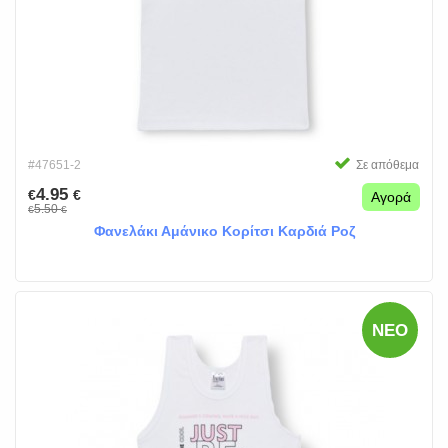
#47651-2
Σε απόθεμα
4.95
€
€
Αγορά
5.50
€
€
Φανελάκι Αμάνικο Κορίτσι Καρδιά Ροζ
ΝΈΟ