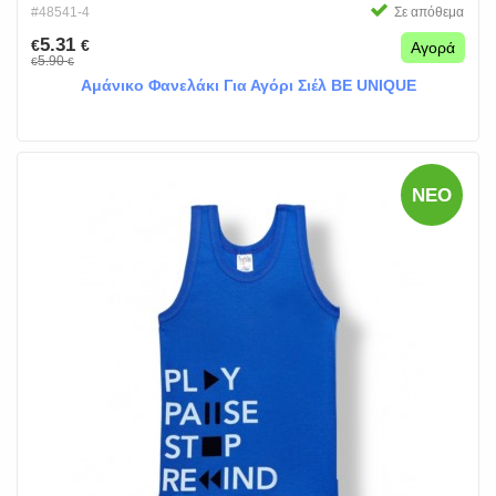
#48541-4
Σε απόθεμα
5.31
€
€
Αγορά
5.90
€
€
Αμάνικο Φανελάκι Για Αγόρι Σιέλ BE UNIQUE
ΝΈΟ