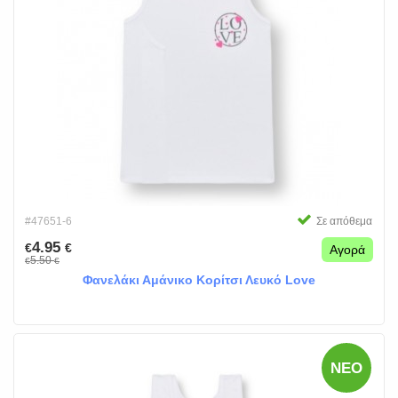
#47651-6
Σε απόθεμα
4.95
€
€
Αγορά
5.50
€
€
Φανελάκι Αμάνικο Κορίτσι Λευκό Love
ΝΈΟ