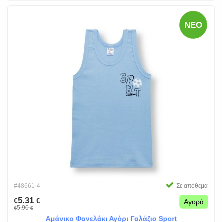
ΝΈΟ
#48661-4
Σε απόθεμα
5.31
€
€
Αγορά
5.90
€
€
Αμάνικο Φανελάκι Αγόρι Γαλάζιο Sport