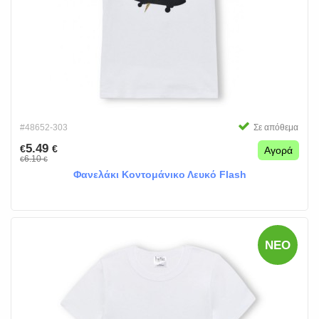
#48652-303
Σε απόθεμα
5.49
€
€
Αγορά
6.10
€
€
Φανελάκι Κοντομάνικο Λευκό Flash
ΝΈΟ