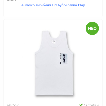
Αμάνικο Φανελάκι Για Αγόρι Λευκό Play
ΝΈΟ
#48651-6
Σε απόθεμα