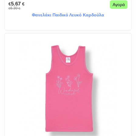
5.67
€
€
Αγορά
6.30
€
€
Φανελάκι Παιδικό Λευκό Καρδούλα