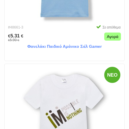
#48661-3
Σε απόθεμα
5.31
€
€
Αγορά
5.90
€
€
Φανελάκι Παιδικό Αμάνικο Σιέλ Gamer
ΝΈΟ