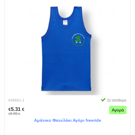
#48661-1
Σε απόθεμα
5.31
€
€
Αγορά
5.90
€
€
Αμάνικο Φανελάκι Αγόρι freeride