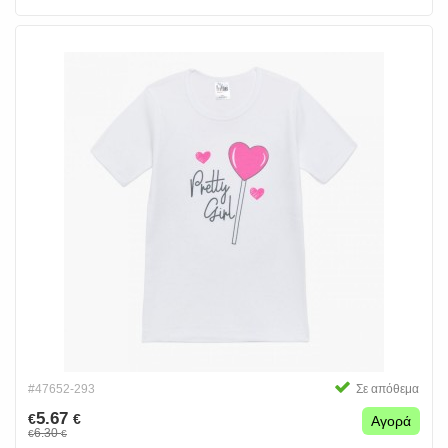
#47652-293
Σε απόθεμα
5.67
€
€
Αγορά
6.30
€
€