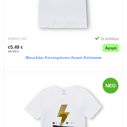
#48652-302
Σε απόθεμα
5.49
€
€
Αγορά
6.10
€
€
Φανελάκι Κοντομάνικο Λευκό Extreame
ΝΈΟ