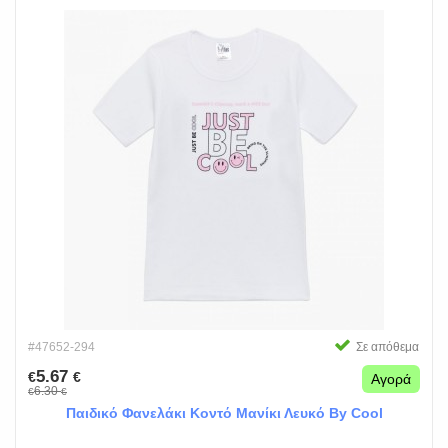
#47652-294
Σε απόθεμα
5.67
€
€
Αγορά
6.30
€
€
Παιδικό Φανελάκι Κοντό Μανίκι Λευκό By Cool