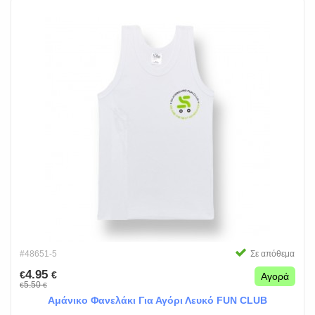
#48651-5
Σε απόθεμα
4.95
€
€
Αγορά
5.50
€
€
Αμάνικο Φανελάκι Για Αγόρι Λευκό FUN CLUB