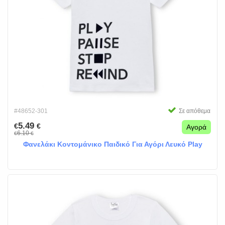
#48652-301
Σε απόθεμα
5.49
€
€
Αγορά
6.10
€
€
Φανελάκι Κοντομάνικο Παιδικό Για Αγόρι Λευκό Play