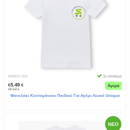
#48652-304
Σε απόθεμα
5.49
€
€
Αγορά
6.10
€
€
Φανελάκι Κοντομάνικο Παιδικό Για Αγόρι Λευκό Unique
ΝΈΟ