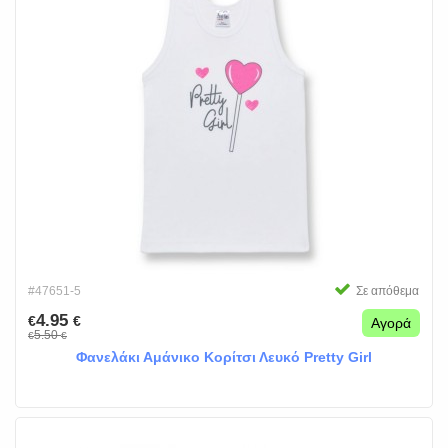
#47651-5
Σε απόθεμα
4.95
€
€
Αγορά
5.50
€
€
Φανελάκι Αμάνικο Κορίτσι Λευκό Pretty Girl