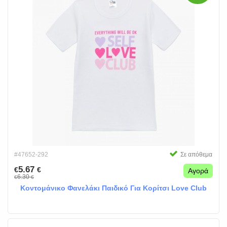
#47652-292
Σε απόθεμα
5.67
€
€
Αγορά
6.30
€
€
Κοντομάνικο Φανελάκι Παιδικό Για Κορίτσι Love Club