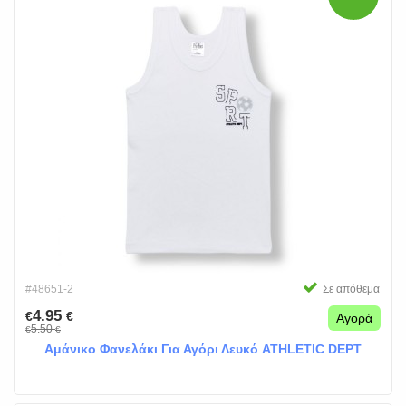
#48651-2
Σε απόθεμα
4.95
€
€
Αγορά
5.50
€
€
Αμάνικο Φανελάκι Για Αγόρι Λευκό ATHLETIC DEPT