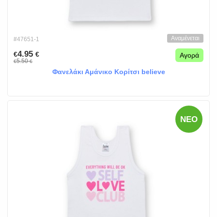
Αναμένεται
#47651-1
4.95
€
€
Αγορά
5.50
€
€
Φανελάκι Αμάνικο Κορίτσι believe
ΝΈΟ