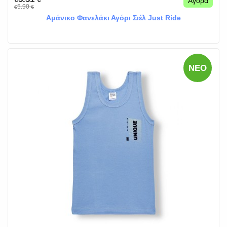
Αγορά
5.90
€
€
Αμάνικο Φανελάκι Αγόρι Σιέλ Just Ride
ΝΈΟ