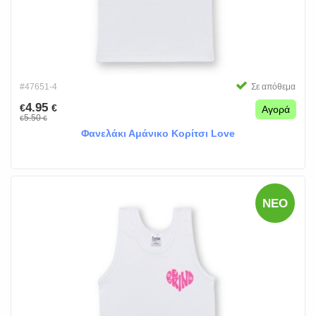
#47651-4
Σε απόθεμα
4.95
€
€
Αγορά
5.50
€
€
Φανελάκι Αμάνικο Κορίτσι Love
ΝΈΟ