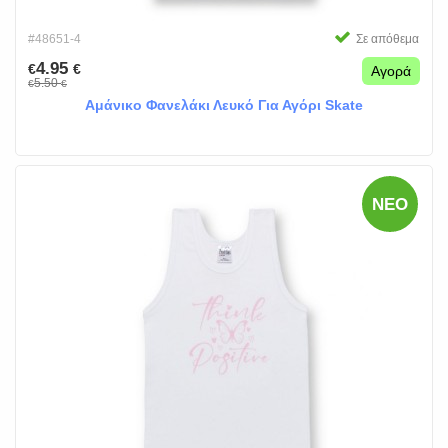
#48651-4
Σε απόθεμα
4.95
€
€
Αγορά
5.50
€
€
Αμάνικο Φανελάκι Λευκό Για Αγόρι Skate
ΝΈΟ