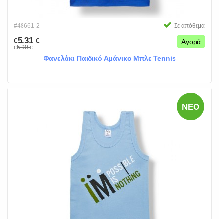
#48661-2
Σε απόθεμα
5.31
€
€
Αγορά
5.90
€
€
Φανελάκι Παιδικό Αμάνικο Μπλε Tennis
ΝΈΟ