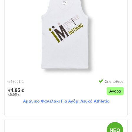
#48651-1
Σε απόθεμα
4.95
€
€
Αγορά
5.50
€
€
Αμάνικο Φανελάκι Για Αγόρι Λευκό Athletic
ΝΈΟ