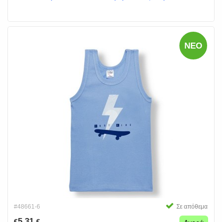
ΝΈΟ
#48661-6
Σε απόθεμα
5.31
€
€