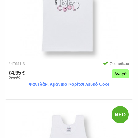
#47651-3
Σε απόθεμα
4.95
€
€
Αγορά
5.50
€
€
Φανελάκι Αμάνικο Κορίτσι Λευκό Cool
ΝΈΟ