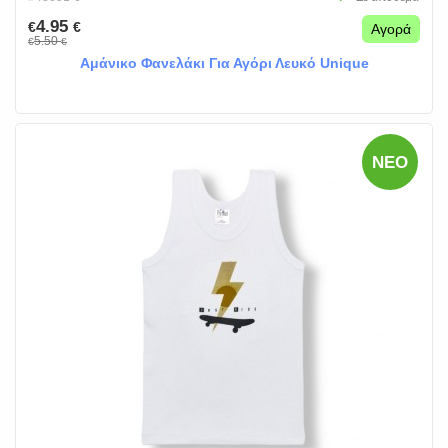
4.95
€
€
Αγορά
5.50
€
€
Αμάνικο Φανελάκι Για Αγόρι Λευκό Unique
ΝΈΟ