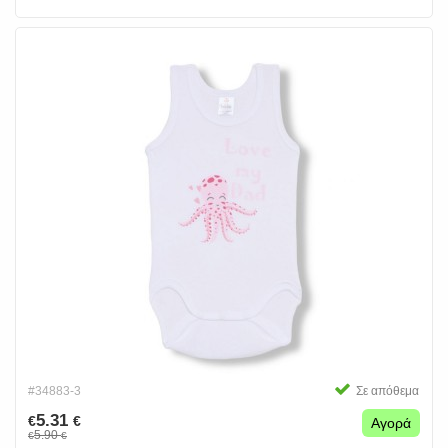
#34883-3
Σε απόθεμα
5.31
€
€
Αγορά
5.90
€
€