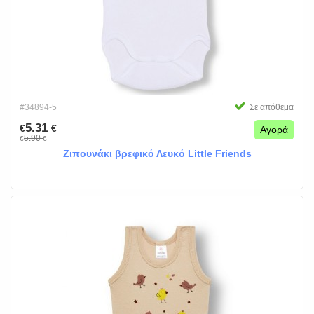
#34894-5
Σε απόθεμα
5.31
€
€
Αγορά
5.90
€
€
Ζιπουνάκι βρεφικό Λευκό Little Friends