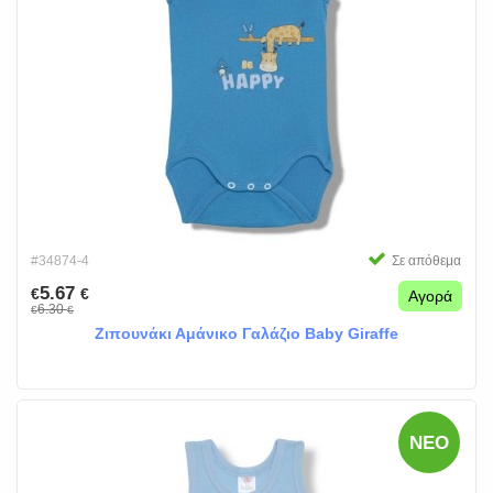
#34874-4
Σε απόθεμα
5.67
€
€
Αγορά
6.30
€
€
Ζιπουνάκι Αμάνικο Γαλάζιο Baby Giraffe
ΝΈΟ