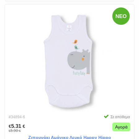
ΝΈΟ
#34894-6
Σε απόθεμα
5.31
€
€
Αγορά
5.90
€
€
Ζιπουνάκι Αμάνικο Λευκό Happy Hippo