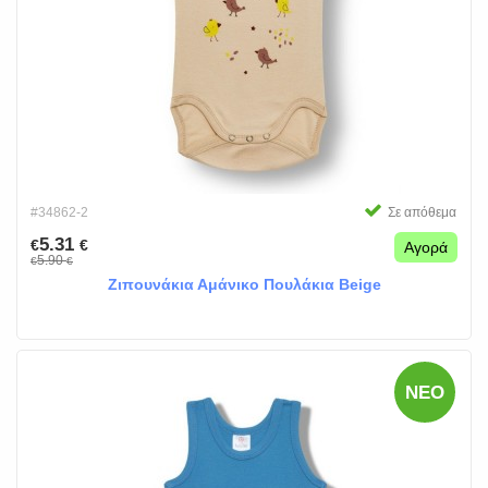
#34862-2
Σε απόθεμα
5.31
€
€
Αγορά
5.90
€
€
Ζιπουνάκια Αμάνικο Πουλάκια Beige
ΝΈΟ