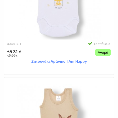
#34894-1
Σε απόθεμα
5.31
€
€
Αγορά
5.90
€
€
Ζιπουνάκι Αμάνικο I Am Happy