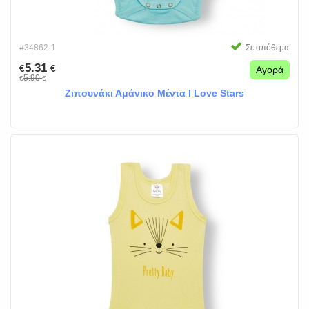
#34862-1
Σε απόθεμα
5.31
€
€
Αγορά
5.90
€
€
Ζιπουνάκι Αμάνικο Μέντα I Love Stars