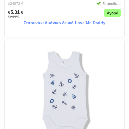
#34873-6
Σε απόθεμα
5.31
€
€
Αγορά
5.90
€
€
Ζιπουνάκι Αμάνικο Λευκό Love Me Daddy