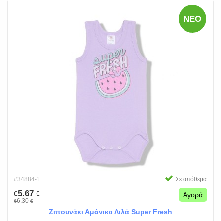
ΝΈΟ
#34884-1
Σε απόθεμα
5.67
€
€
Αγορά
6.30
€
€
Ζιπουνάκι Αμάνικο Λιλά Super Fresh