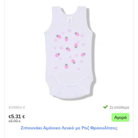
#34883-4
Σε απόθεμα
5.31
€
€
Αγορά
5.90
€
€
Ζιπουνάκι Αμάνικο Λευκό με Ροζ Φραουλίτσες