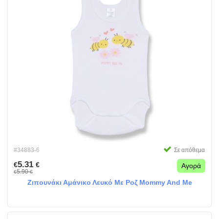
#34883-6
Σε απόθεμα
5.31
€
€
Αγορά
5.90
€
€
Ζιπουνάκι Αμάνικο Λευκό Με Ροζ Mommy And Me