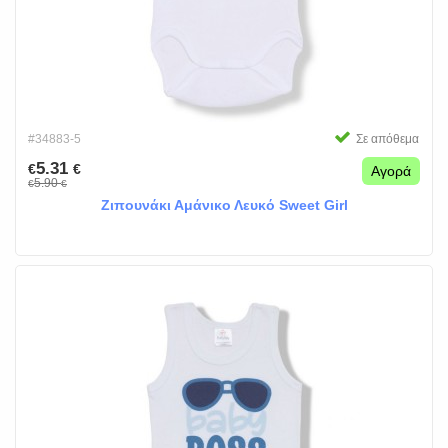
#34883-5
Σε απόθεμα
5.31
€
€
Αγορά
5.90
€
€
Ζιπουνάκι Αμάνικο Λευκό Sweet Girl