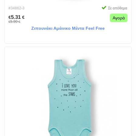
#34862-3
Σε απόθεμα
5.31
€
€
Αγορά
5.90
€
€
Ζιπουνάκι Αμάνικο Μέντα Feel Free