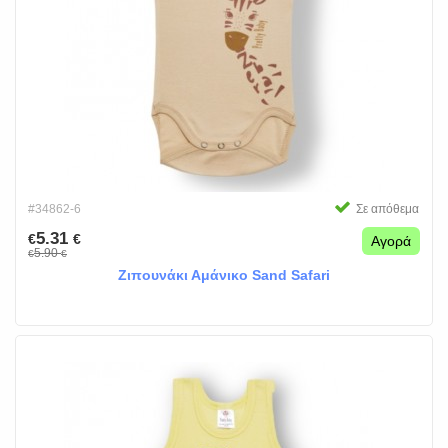
#34862-6
Σε απόθεμα
5.31
€
€
Αγορά
5.90
€
€
Ζιπουνάκι Αμάνικο Sand Safari