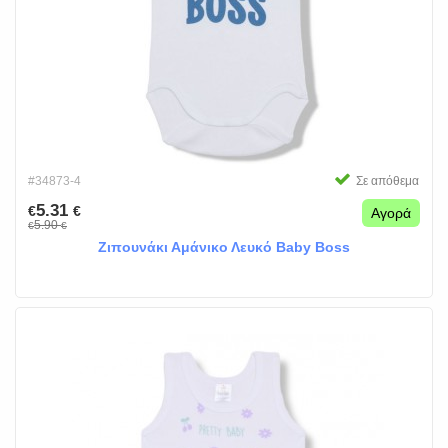
#34873-4
Σε απόθεμα
5.31
€
€
Αγορά
5.90
€
€
Ζιπουνάκι Αμάνικο Λευκό Βaby Boss