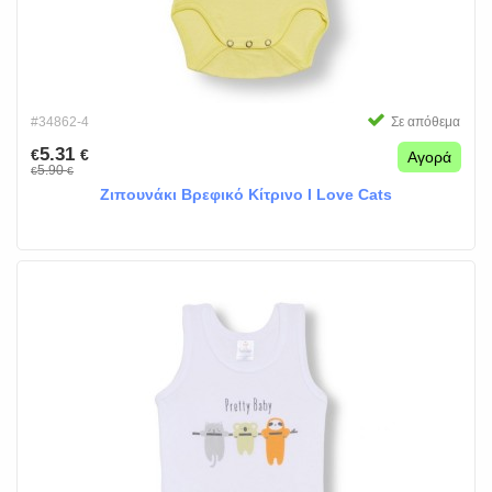
#34862-4
Σε απόθεμα
5.31
€
€
Αγορά
5.90
€
€
Ζιπουνάκι Βρεφικό Κίτρινο I Love Cats