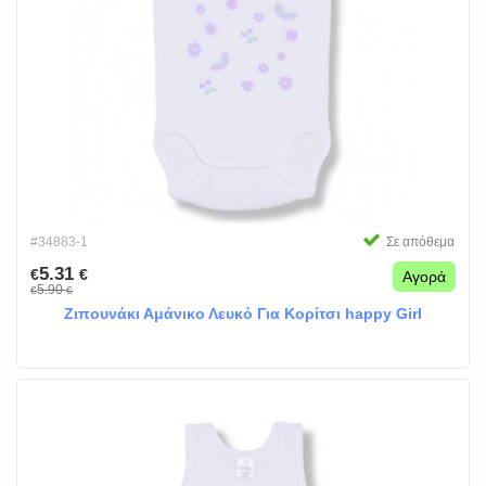
#34883-1
Σε απόθεμα
5.31
€
€
Αγορά
5.90
€
€
Ζιπουνάκι Αμάνικο Λευκό Για Κορίτσι happy Girl