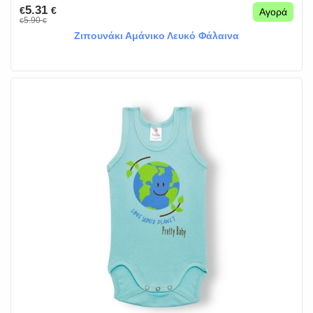
5.31
€
€
Αγορά
5.90
€
€
Ζιπουνάκι Αμάνικο Λευκό Φάλαινα