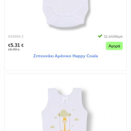
#34894-2
Σε απόθεμα
5.31
€
€
Αγορά
5.90
€
€
Ζιπουνάκι Αμάνικο Happy Coala