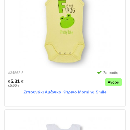
#34862-5
Σε απόθεμα
5.31
€
€
Αγορά
5.90
€
€
Ζιπουνάκι Αμάνικο Κίτρινο Morning Smile