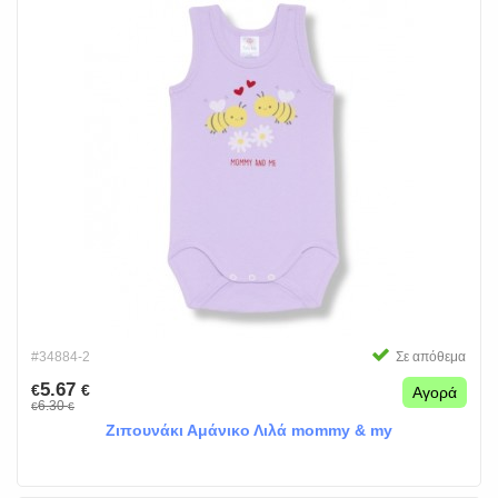
#34884-2
Σε απόθεμα
5.67
€
€
Αγορά
6.30
€
€
Ζιπουνάκι Αμάνικο Λιλά mommy & my