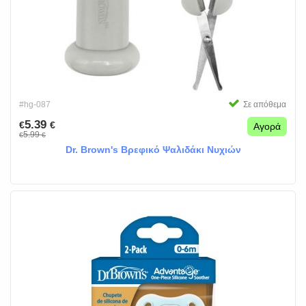
#hg-087
Σε απόθεμα
5.39
€
€
Αγορά
5.99
€
€
Dr. Brown's Βρεφικό Ψαλιδάκι Νυχιών