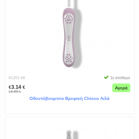
#1201-00
Σε απόθεμα
3.14
€
€
Αγορά
3.49
€
€
Οδοντόβουρτσα Βρεφική Chicco Λιλά