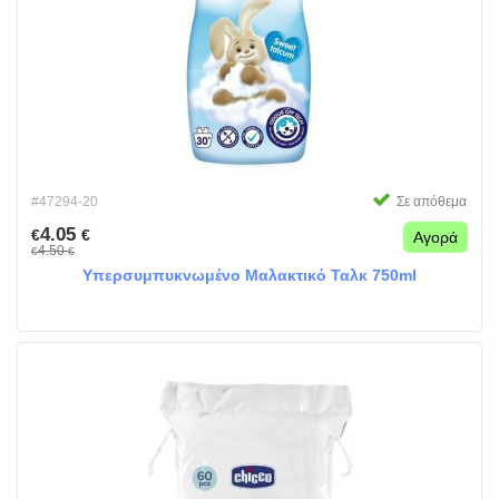
#47294-20
Σε απόθεμα
4.05
€
€
Αγορά
4.50
€
€
Υπερσυμπυκνωμένο Μαλακτικό Ταλκ 750ml