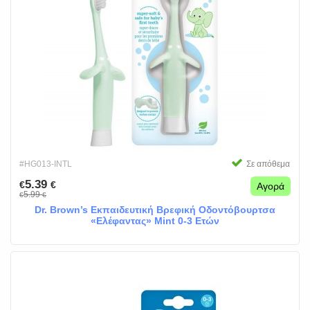
#HG013-INTL
Σε απόθεμα
5.39
€
€
Αγορά
5.99
€
€
Dr. Brown’s Εκπαιδευτική Βρεφική Οδοντόβουρτσα
«Ελέφαντας» Mint 0-3 Ετών