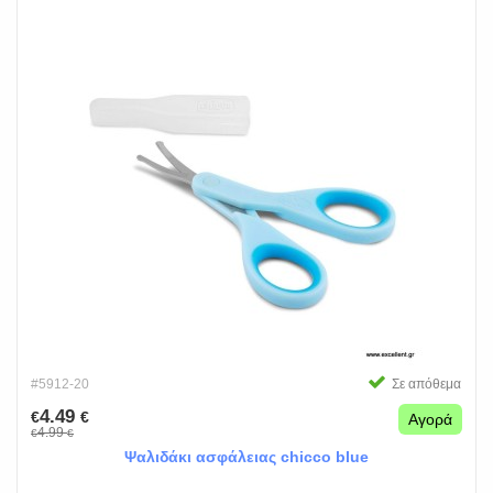
#5912-20
Σε απόθεμα
4.49
€
€
Αγορά
4.99
€
€
Ψαλιδάκι ασφάλειας chicco blue