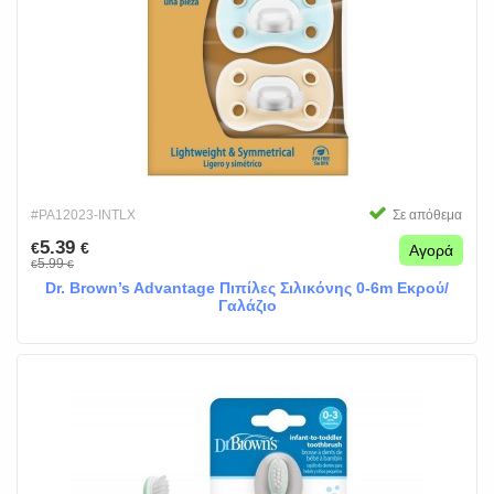
#PA12023-INTLX
Σε απόθεμα
5.39
€
€
Αγορά
5.99
€
€
Dr. Brown’s Advantage Πιπίλες Σιλικόνης 0-6m Εκρού/
Γαλάζιο