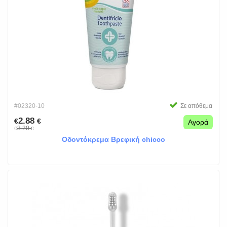
#02320-10
Σε απόθεμα
2.88
€
€
Αγορά
3.20
€
€
Οδοντόκρεμα Βρεφική chicco