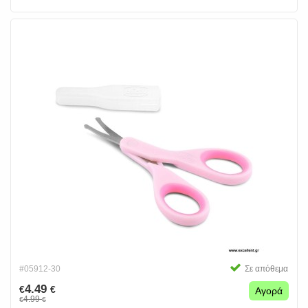
#05912-30
Σε απόθεμα
4.49
€
€
Αγορά
4.99
€
€