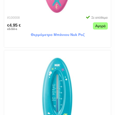
#100008
Σε απόθεμα
4.95
€
€
Αγορά
5.50
€
€
Θερμόμετρο Μπάνιου Nuk Ροζ