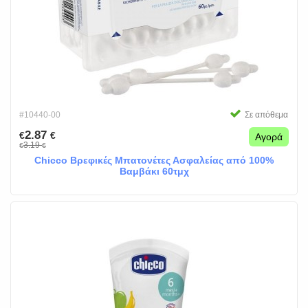
#10440-00
Σε απόθεμα
2.87
€
€
Αγορά
3.19
€
€
Chicco Βρεφικές Μπατονέτες Ασφαλείας από 100%
Βαμβάκι 60τμχ