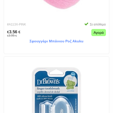
#A113X-PINK
Σε απόθεμα
3.56
€
€
Αγορά
3.95
€
€
Σφουγγάρι Μπάνιου Ροζ Akuku