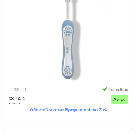
#12081-11
Σε απόθεμα
3.14
€
€
Αγορά
3.49
€
€
Οδοντόβουρτσα Βρεφική chicco Σιέλ