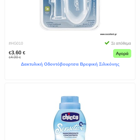
#HG010
Σε απόθεμα
3.60
€
€
Αγορά
4.00
€
€
Δακτυλική Οδοντόβουρτσα Βρεφική Σιλικόνης