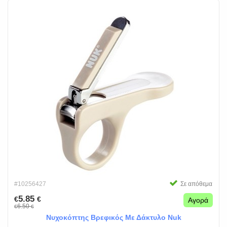
#10256427
Σε απόθεμα
5.85
€
€
Αγορά
6.50
€
€
Νυχοκόπτης Βρεφικός Με Δάκτυλο Νuk