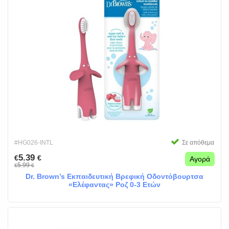
#HG026-INTL
Σε απόθεμα
5.39
€
€
Αγορά
5.99
€
€
Dr. Brown’s Εκπαιδευτική Βρεφική Οδοντόβουρτσα
«Ελέφαντας» Ροζ 0-3 Ετών