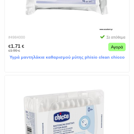
#4984000
Σε απόθεμα
1.71
€
€
Αγορά
1.90
€
€
Υγρά μαντηλάκια καθαρισμού μύτης phisio clean chicco