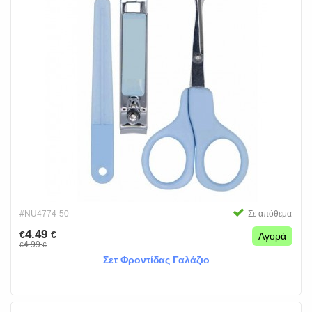
#NU4774-50
Σε απόθεμα
4.49
€
€
Αγορά
4.99
€
€
Σετ Φροντίδας Γαλάζιο