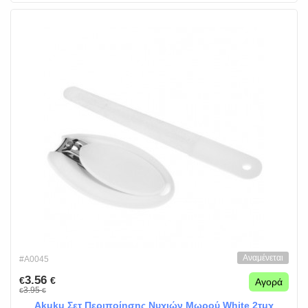
Αναμένεται
#A0045
3.56
€
€
Αγορά
3.95
€
€
Akuku Σετ Περιποίησης Νυχιών Μωρού White 2τμχ