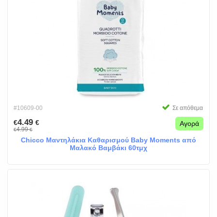
#10609-00
Σε απόθεμα
4.49
€
€
Αγορά
4.99
€
€
Chicco Μαντηλάκια Καθαρισμού Baby Moments από
Μαλακό Βαμβάκι 60τμχ