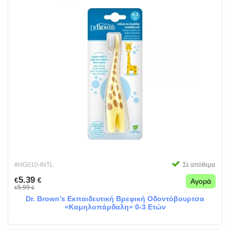
#HG010-INTL
Σε απόθεμα
5.39
€
€
Αγορά
5.99
€
€
Dr. Brown’s Εκπαιδευτική Βρεφική Οδοντόβουρτσα
«Καμηλοπάρδαλη» 0-3 Ετών