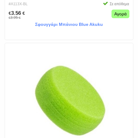
#A113X-BL
Σε απόθεμα
3.56
€
€
Αγορά
3.95
€
€
Σφουγγάρι Μπάνιου Blue Akuku