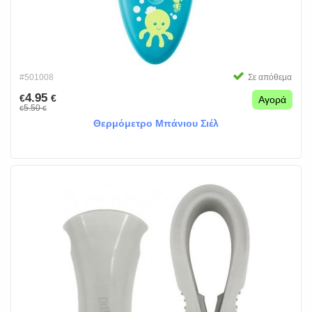
#501008
Σε απόθεμα
4.95
€
€
Αγορά
5.50
€
€
Θερμόμετρο Μπάνιου Σιέλ