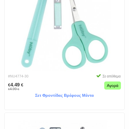
#NU4774-30
Σε απόθεμα
4.49
€
€
Αγορά
4.99
€
€
Σετ Φροντίδας Βρέφους Μέντα