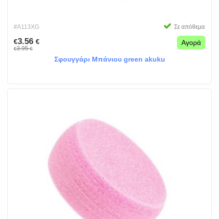
#A113XG
Σε απόθεμα
3.56
€
€
Αγορά
3.95
€
€
Σφουγγάρι Μπάνιου green akuku