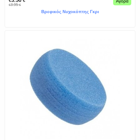
3.56
€
€
Αγορά
3.95
€
€
Βρεφικός Νυχοκόπτης Γκρι