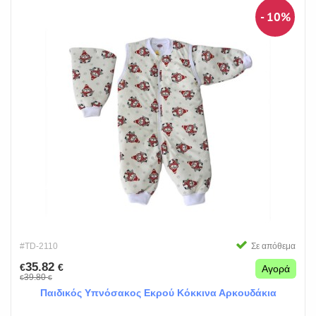
- 10%
#TD-2110
Σε απόθεμα
35.82
€
€
Αγορά
39.80
€
€
Παιδικός Υπνόσακος Εκρού Κόκκινα Αρκουδάκια