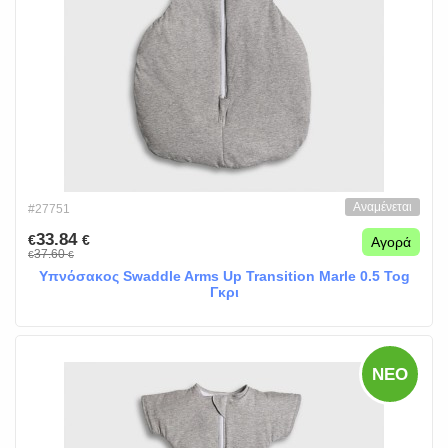
Αναμένεται
#27751
33.84
€
€
Αγορά
37.60
€
€
Υπνόσακος Swaddle Arms Up Transition Marle 0.5 Tog
Γκρι
ΝΈΟ