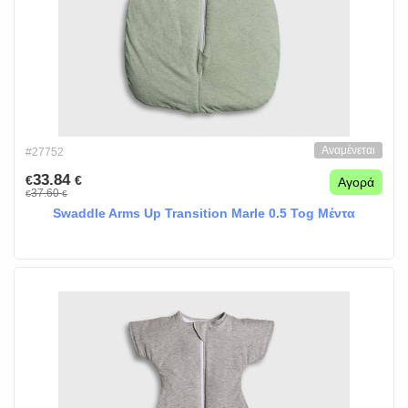
Αναμένεται
#27752
33.84
€
€
Αγορά
37.60
€
€
Swaddle Arms Up Transition Marle 0.5 Tog Μέντα