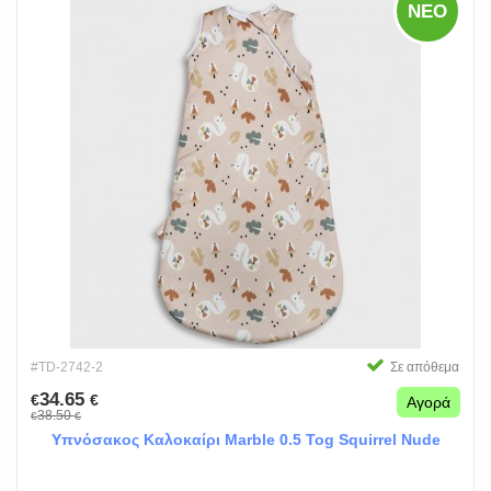
ΝΈΟ
#TD-2742-2
Σε απόθεμα
34.65
€
€
Αγορά
38.50
€
€
Υπνόσακος Καλοκαίρι Marble 0.5 Tog Squirrel Nude