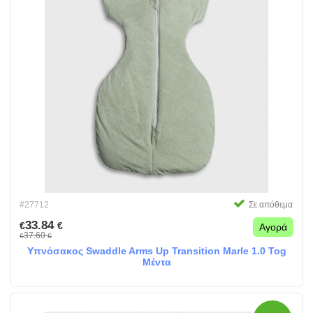
#27712
Σε απόθεμα
33.84
€
€
Αγορά
37.60
€
€
Υπνόσακος Swaddle Arms Up Transition Marle 1.0 Tog
Μέντα