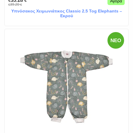
35.28
€
€
Αγορά
39.20
€
€
Υπνόσακος Χειμωνιάτικος Classic 2.5 Tog Elephants –
Εκρού
ΝΈΟ