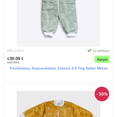
#TD-2703-1
Σε απόθεμα
30.09
€
€
Αγορά
42.99
€
€
Υπνόσακος Χειμωνιάτικος Classic 2.5 Tog Safari Μέντα
- 30%