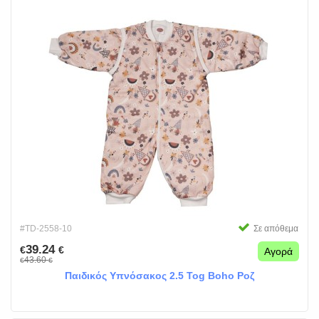
#TD-2558-10
Σε απόθεμα
39.24
€
€
Αγορά
43.60
€
€
Παιδικός Υπνόσακος 2.5 Tog Boho Ροζ