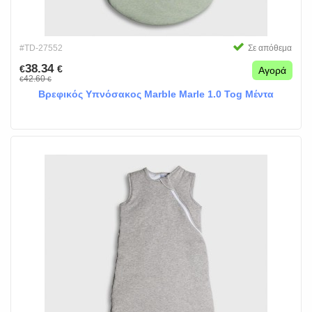
#TD-27552
Σε απόθεμα
38.34
€
€
Αγορά
42.60
€
€
Βρεφικός Υπνόσακος Marble Marle 1.0 Tog Μέντα