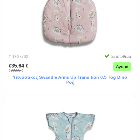
#TD-27762
Σε απόθεμα
35.64
€
€
Αγορά
39.60
€
€
Υπνόσακος Swaddle Arms Up Transition 0.5 Tog Dino
Ροζ