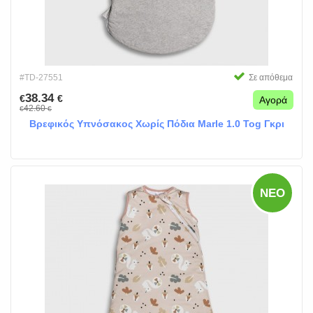
#TD-27551
Σε απόθεμα
38.34
€
€
Αγορά
42.60
€
€
Βρεφικός Υπνόσακος Χωρίς Πόδια Marle 1.0 Tog Γκρι
ΝΈΟ