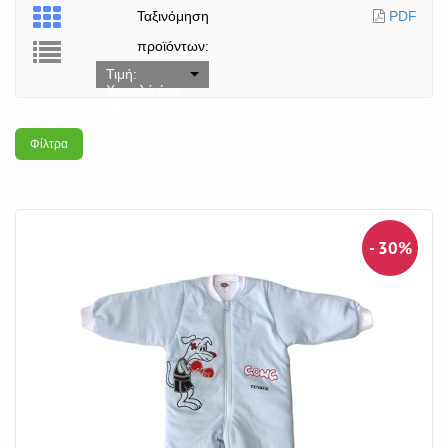
Ταξινόμηση
PDF
προϊόντων:
Τιμή:
Χαμηλή έως
υψηλή
Φίλτρα
- 30%