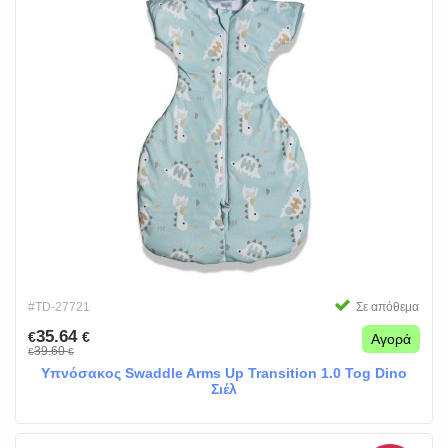
#TD-27721
Σε απόθεμα
35.64
€
€
Αγορά
39.60
€
€
Υπνόσακος Swaddle Arms Up Transition 1.0 Tog Dino
Σιέλ