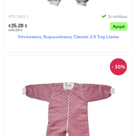
#TD-2601-1
Σε απόθεμα
35.28
€
€
Αγορά
39.20
€
€
Υπνόσακος Χειμωνιάτικος Classic 2.5 Tog Llama
- 30%