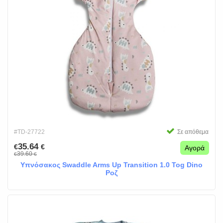
#TD-27722
Σε απόθεμα
35.64
€
€
Αγορά
39.60
€
€
Υπνόσακος Swaddle Arms Up Transition 1.0 Tog Dino
Ροζ