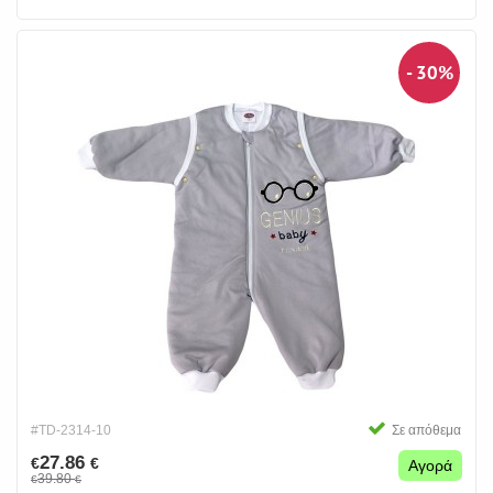
- 30%
#TD-2314-10
Σε απόθεμα
27.86
€
€
Αγορά
39.80
€
€