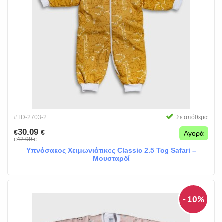
#TD-2703-2
Σε απόθεμα
30.09
€
€
Αγορά
42.99
€
€
Υπνόσακος Χειμωνιάτικος Classic 2.5 Tog Safari –
Μουσταρδί
- 10%