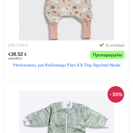
#TD-2743-3
Σε απόθεμα
38.52
€
€
Προπαραγγελία
42.80
€
€
Υπνόσακος για Καλοκαίρι Flex 0.5 Tog Squirrel Nude
- 30%