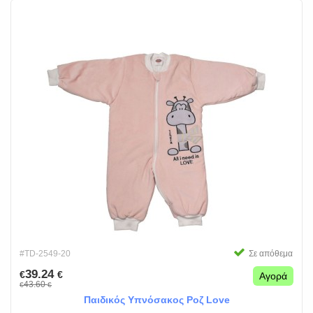
#TD-2549-20
Σε απόθεμα
39.24
€
€
Αγορά
43.60
€
€
Παιδικός Υπνόσακος Ροζ Love