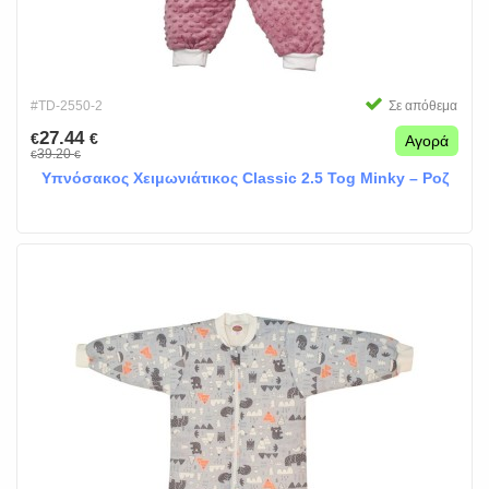
#TD-2550-2
Σε απόθεμα
27.44
€
€
Αγορά
39.20
€
€
Υπνόσακος Χειμωνιάτικος Classic 2.5 Tog Minky – Ροζ