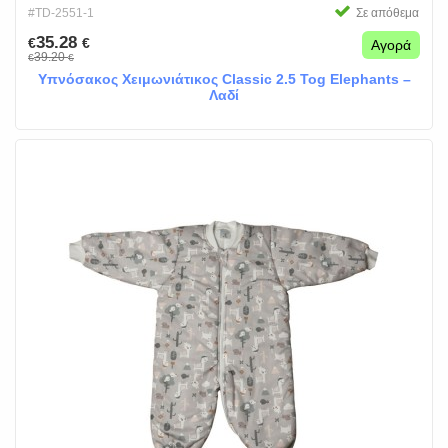
#TD-2551-1
Σε απόθεμα
35.28
€
€
Αγορά
39.20
€
€
Υπνόσακος Χειμωνιάτικος Classic 2.5 Tog Elephants –
Λαδί