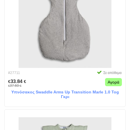
#27711
Σε απόθεμα
33.84
€
€
Αγορά
37.60
€
€
Υπνόσακος Swaddle Arms Up Transition Marle 1.0 Tog
Γκρι