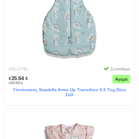
#TD-27761
Σε απόθεμα
35.64
€
€
Αγορά
39.60
€
€
Υπνόσακος Swaddle Arms Up Transition 0.5 Tog Dino
Σιέλ