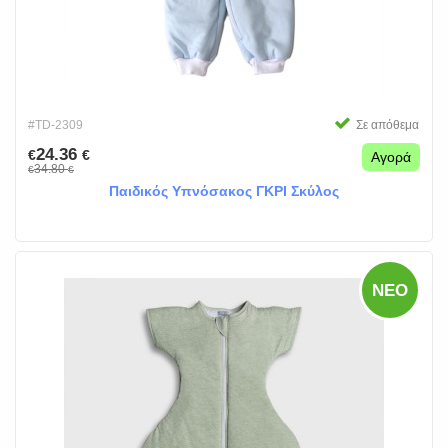
#TD-2309
Σε απόθεμα
24.36
€
€
Αγορά
34.80
€
€
Παιδικός Υπνόσακος ΓΚΡΙ Σκύλος
ΝΈΟ