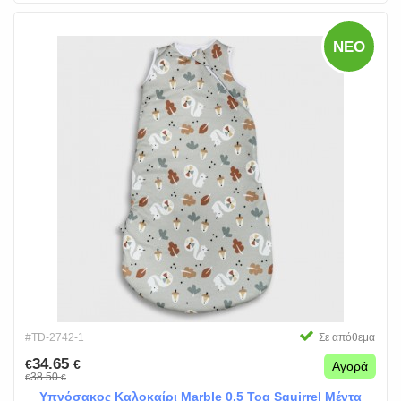
ΝΈΟ
#TD-2742-1
Σε απόθεμα
34.65
€
€
Αγορά
38.50
€
€
Υπνόσακος Καλοκαίρι Marble 0.5 Tog Squirrel Μέντα