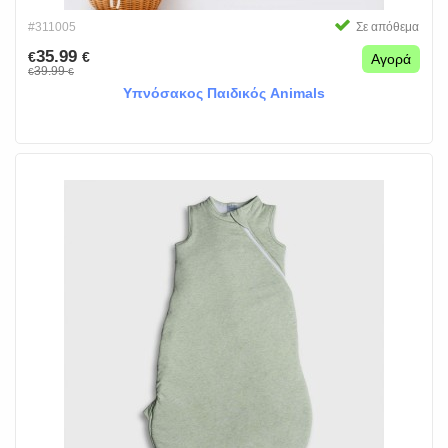
#311005
Σε απόθεμα
35.99
€
€
Αγορά
39.99
€
€
Υπνόσακος Παιδικός Animals