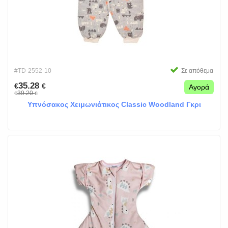
#TD-2552-10
Σε απόθεμα
35.28
€
€
Αγορά
39.20
€
€
Υπνόσακος Χειμωνιάτικος Classic Woodland Γκρι