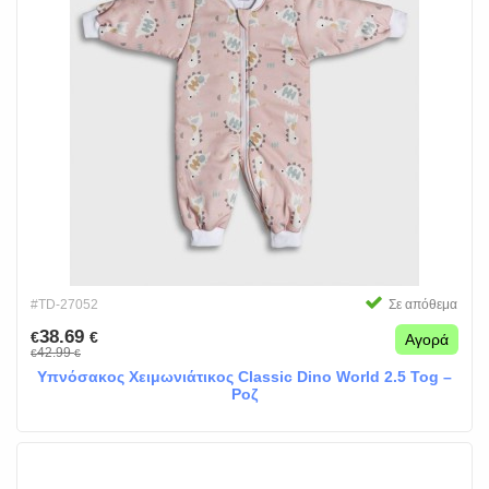
#TD-27052
Σε απόθεμα
38.69
€
€
Αγορά
42.99
€
€
Υπνόσακος Χειμωνιάτικος Classic Dino World 2.5 Tog –
Ροζ