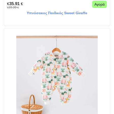
35.91
€
€
Αγορά
39.90
€
€
Υπνόσακος Παιδικός Sweet Giraffe