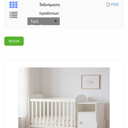
Ταξινόμηση
PDF
προϊόντων:
Τιμή:
Χαμηλή έως
υψηλή
Φίλτρα