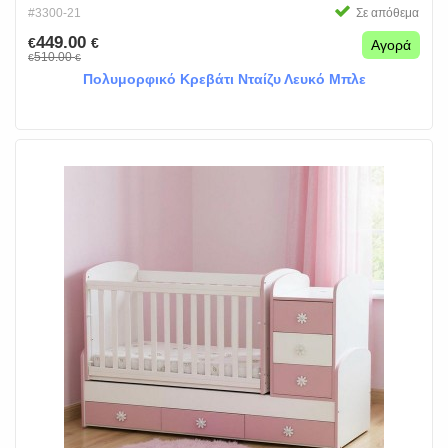
#3300-21
Σε απόθεμα
449.00
€
€
Αγορά
510.00
€
€
Πολυμορφικό Κρεβάτι Νταίζυ Λευκό Μπλε