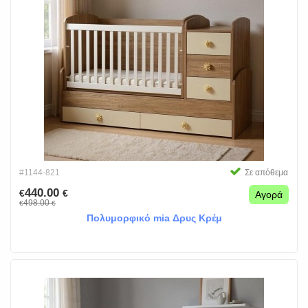
#1144-821
Σε απόθεμα
440.00
€
€
Αγορά
498.00
€
€
Πολυμορφικό mia Δρυς Κρέμ