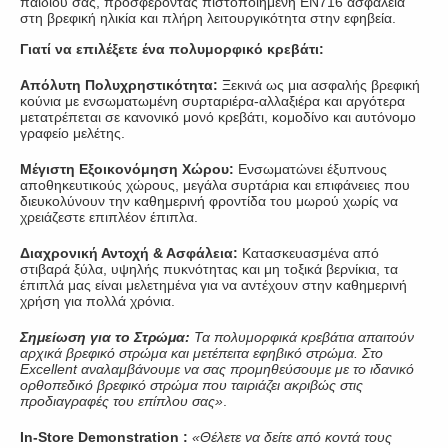
παιδιού σας, προσφέροντας πιστοποιημένη EN716 ασφάλεια
στη βρεφική ηλικία και πλήρη λειτουργικότητα στην εφηβεία.
Γιατί να επιλέξετε ένα πολυμορφικό κρεβάτι:
Απόλυτη Πολυχρηστικότητα:
Ξεκινά ως μια ασφαλής βρεφική
κούνια με ενσωματωμένη συρταριέρα-αλλαξιέρα και αργότερα
μετατρέπεται σε κανονικό μονό κρεβάτι, κομοδίνο και αυτόνομο
γραφείο μελέτης.
Μέγιστη Εξοικονόμηση Χώρου:
Ενσωματώνει έξυπνους
αποθηκευτικούς χώρους, μεγάλα συρτάρια και επιφάνειες που
διευκολύνουν την καθημερινή φροντίδα του μωρού χωρίς να
χρειάζεστε επιπλέον έπιπλα.
Διαχρονική Αντοχή & Ασφάλεια:
Κατασκευασμένα από
στιβαρά ξύλα, υψηλής πυκνότητας και μη τοξικά βερνίκια, τα
έπιπλά μας είναι μελετημένα για να αντέχουν στην καθημερινή
χρήση για πολλά χρόνια.
Σημείωση για το Στρώμα:
Τα πολυμορφικά κρεβάτια απαιτούν
αρχικά βρεφικό στρώμα και μετέπειτα εφηβικό στρώμα. Στο
Excellent αναλαμβάνουμε να σας προμηθεύσουμε με το ιδανικό
ορθοπεδικό βρεφικό στρώμα που ταιριάζει ακριβώς στις
προδιαγραφές του επίπλου σας»
.
In-Store Demonstration :
«Θέλετε να δείτε από κοντά τους