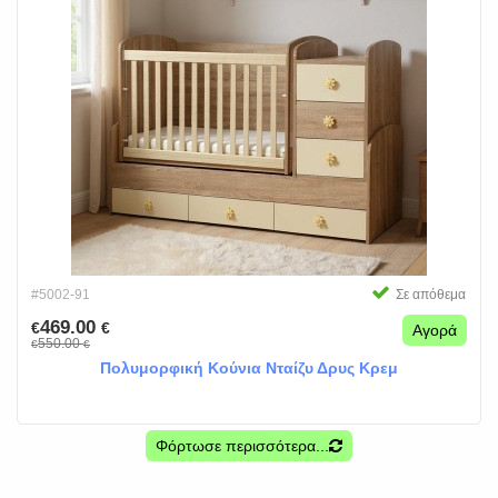
#5002-91
Σε απόθεμα
469.00
€
€
Αγορά
550.00
€
€
Πολυμορφική Κούνια Νταίζυ Δρυς Κρεμ
Φόρτωσε περισσότερα...