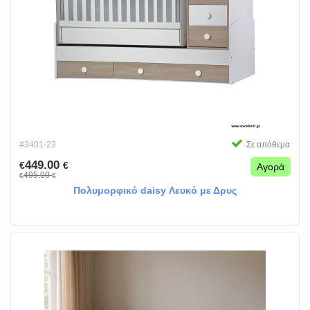
#3401-23
Σε απόθεμα
449.00
€
€
Αγορά
495.00
€
€
Πολυμορφικό daisy Λευκό με Δρυς