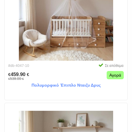
#db-4047-10
Σε απόθεμα
459.90
€
€
Αγορά
538.00
€
€
Πολυμορφικό Έπιπλο Νταιζυ Δρυς