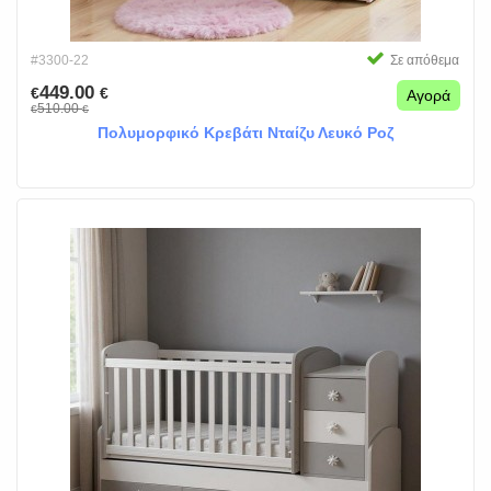
#3300-22
Σε απόθεμα
449.00
€
€
Αγορά
510.00
€
€
Πολυμορφικό Κρεβάτι Νταίζυ Λευκό Ροζ