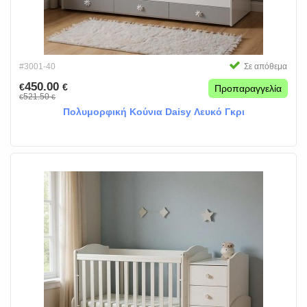
#3001-40
Σε απόθεμα
450.00
€
€
Προπαραγγελία
521.50
€
€
Πολυμορφική Κούνια Daisy Λευκό Γκρι