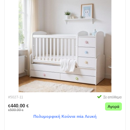
#5027-11
Σε απόθεμα
440.00
€
€
Αγορά
500.00
€
€
Πολυμορφική Κούνια mia Λευκή