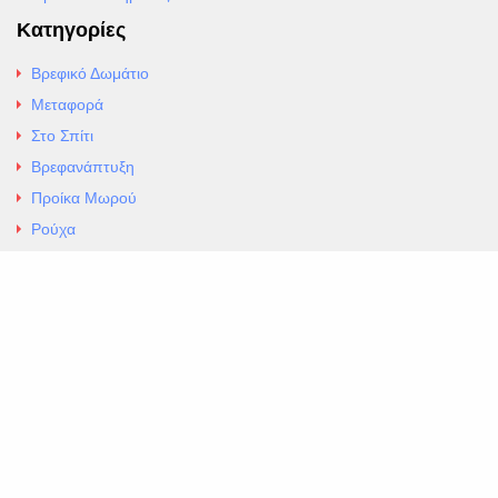
Κατηγορίες
Βρεφικό Δωμάτιο
Μεταφορά
Στο Σπίτι
Βρεφανάπτυξη
Προίκα Μωρού
Ρούχα
Εσώρουχα
Άρθρα
Αλλαγές και Επιστροφές
Επαφές
ΚΑΤΑΣΤΗΜΑ ΒΡΕΦΙΚΏΝ ΕΙΔΩΝ
EXCELLENT ΒΡΕΦΙΚΑ
ΑΛ.Παναγουλη 69 Ν Ιωνια
Τηλ. 210 2777604