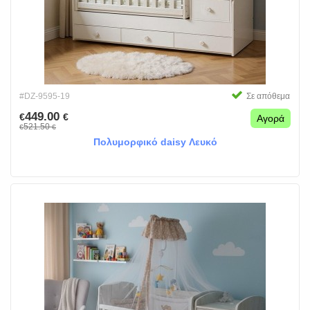
#DZ-9595-19
Σε απόθεμα
449.00
€
€
Αγορά
521.50
€
€
Πολυμορφικό daisy Λευκό