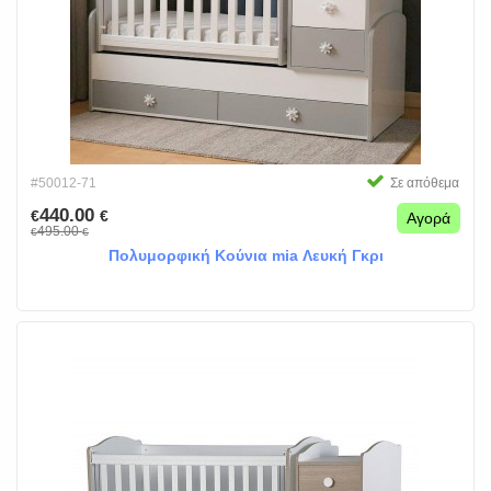
#50012-71
Σε απόθεμα
440.00
€
€
Αγορά
495.00
€
€
Πολυμορφική Κούνια mia Λευκή Γκρι