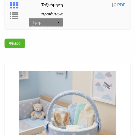
Ταξινόμηση
PDF
προϊόντων:
Τιμή:
Χαμηλή έως
υψηλή
Φίλτρα