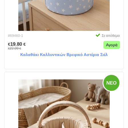
#69460-1
Σε απόθεμα
19.80
€
€
Αγορά
22.00
€
€
Καλαθάκι Καλλυντικών Βρεφικό Αστέρια Σιέλ
ΝΈΟ