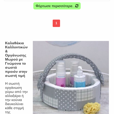
Φόρτωσε περισσότερα...
1
Καλαθάκια
Καλλυντικών
&
Οργάνωσης
Μωρού με
Γνώμονα το
σωστό
προιόν στην
σωστή τιμή
Η σωστή
οργάνωση
γύρω από την
αλλαξιέρα ή
την κούνια
διευκολύνει
κάθε στιγμή
της