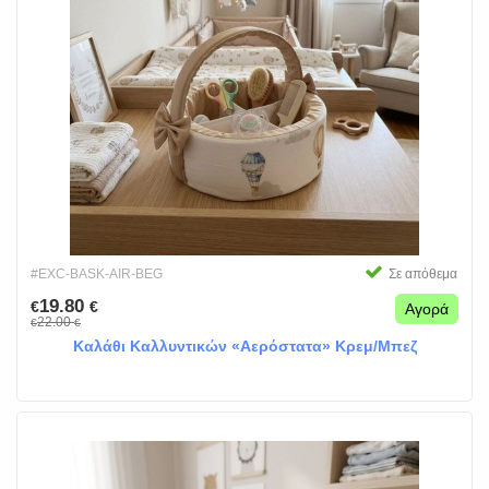
#EXC-BASK-AIR-BEG
Σε απόθεμα
19.80
€
€
Αγορά
22.00
€
€
Καλάθι Καλλυντικών «Αερόστατα» Κρεμ/Μπεζ