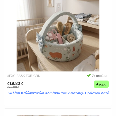
#EXC-BASK-FOR-GRN
Σε απόθεμα
19.80
€
€
Αγορά
22.00
€
€
Καλάθι Καλλυντικών «Ζωάκια του Δάσους» Πράσινο Λαδί