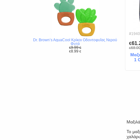
#1940
Dr. Brown’s AquaCool Κρίκοι Οδοντοφυΐας Νερού
61
€
Φυτά
9.99
68.0
€
€
€
8.99
€
€
Μαξι
1 
Μαξιλά
Το μαξ
χαλάρω