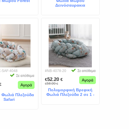
 Μωρού Forest
Φωλιά Μωρού
Δεινόσαυρακια
-SAF-4048
#NB-4078-20
Σε απόθεμα
Σε απόθεμα
52.20
€
€
Αγορά
58.00
€
€
€
Αγορά
Πολυμορφική Βρεφική
Φωλιά Πλεξούδα 2 σε 1 -
 Φωλιά Πλεξούδα
Forest!
Safari