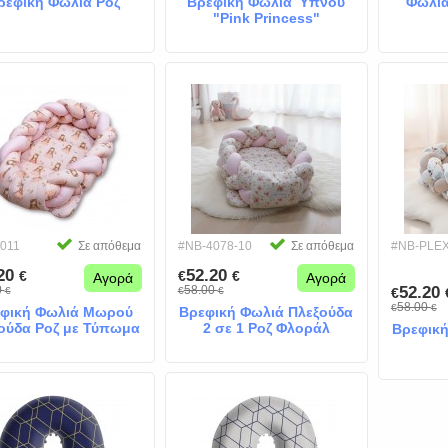
ρεφική Φωλιά Ροζ
Βρεφική Φωλιά Ύπνου
Φωλιά
"Pink Princess"
011
Σε απόθεμα
#NB-4078-10
Σε απόθεμα
#NB-PLEX
.20
52.20
€
€
€
Αγορά
Αγορά
0
58.00
52.20
€
€
€
€
58.00
€
€
φική Φωλιά Μωρού
Βρεφική Φωλιά Πλεξούδα
ούδα Ροζ με Τύπωμα
2 σε 1 Ροζ Φλοράλ
Βρεφική
ικρή Πριγκίπισσα