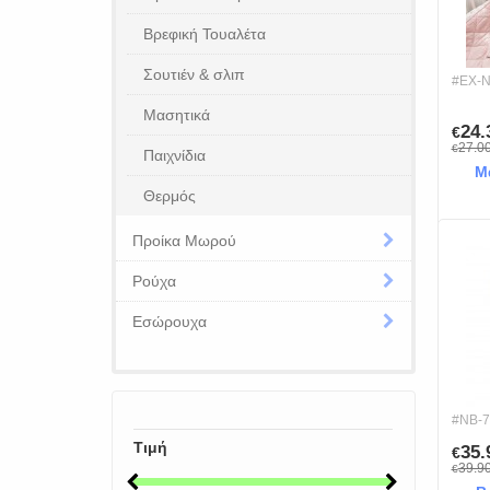
Βρεφική Τουαλέτα
Σουτιέν & σλιπ
#EX-
Μασητικά
24
€
27.0
€
Παιχνίδια
Μ
Θερμός
Προίκα Μωρού
Ρούχα
Εσώρουχα
#NB-7
Τιμή
35
€
39.9
€