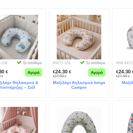
-108
Σε απόθεμα
#9071-106
Σε απόθεμα
#NB-4472
.30
24.30
24.30
€
€
€
€
Αγορά
Αγορά
0
27.00
27.00
€
€
€
€
€
ξιλάρι Θηλασμού &
Μαξιλάρι θηλασμού beige
Μαξι
ποστήριξης – Σιέλ
Camper
lephant & Friends"