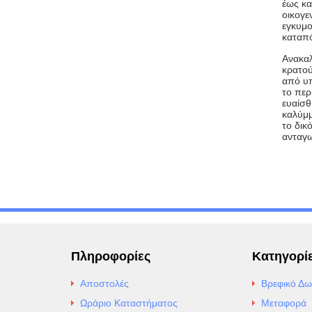
έως κα
οικογε
εγκυμο
καταπό
Ανακαλ
κρατού
από υπ
το περ
ευαίσθ
καλύμμ
το δικ
ανταγω
Πληροφορίες
Κατηγορί
Αποστολές
Βρεφικό Δω
Ωράριο Καταστήματος
Μεταφορά