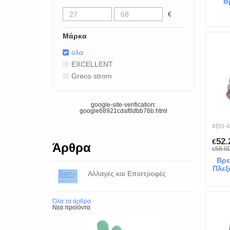
Β
€
Μάρκα
όλα
EXCELLENT
Greco strom
google-site-verification:
google68921cdaf8dbb76b.html
#BN-4
52
€
Άρθρα
58.0
€
Βρε
Πλεξ
Αλλαγές και Επιστροφές
Μ
Όλα τα άρθρα
Νεα προϊόντα