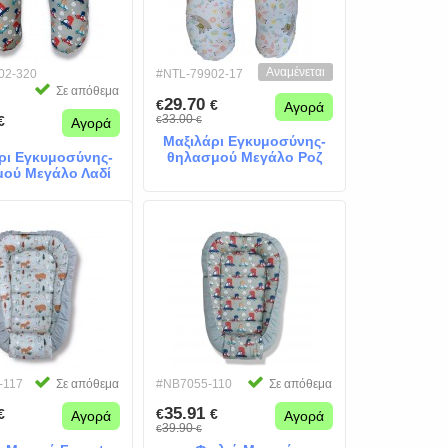
Αναμένεται
02-320
#NTL-79902-17
Σε απόθεμα
29.70
€
€
Αγορά
33.00
€
€
€
Αγορά
Μαξιλάρι Εγκυμοσύνης-
ρι Εγκυμοσύνης-
θηλασμού Μεγάλο Ροζ
ού Μεγάλο Λαδί
Λάμα
Dino
-117
Σε απόθεμα
#NB7055-110
Σε απόθεμα
35.91
€
€
€
Αγορά
Αγορά
39.90
€
€