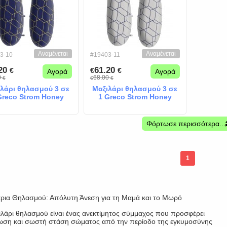
Αναμένεται
Αναμένεται
3-10
#19403-11
.20
61.20
€
€
€
Αγορά
Αγορά
0
68.00
€
€
€
λάρι θηλασμού 3 σε
Μαξιλάρι θηλασμού 3 σε
Greco Strom Honey
1 Greco Strom Honey
comp blue
comp grey
Φόρτωσε περισσότερα...
1
ρια Θηλασμού: Απόλυτη Άνεση για τη Μαμά και το Μωρό
ιλάρι θηλασμού είναι ένας ανεκτίμητος σύμμαχος που προσφέρει
ση και σωστή στάση σώματος από την περίοδο της εγκυμοσύνης