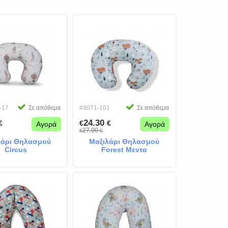
-17
Σε απόθεμα
#9071-101
Σε απόθεμα
24.30
€
€
€
Αγορά
Αγορά
27.00
€
€
λάρι Θηλασμού
Μαξιλάρι Θηλασμού
Circus
Forest Μεντα