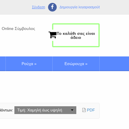
Σύνδεση
Δημιουργία λογαριασμούt
Online Σύμβουλος
Το καλάθι σας είναι
άδειο
Ρούχα
»
Εσώρουχα
»
ϊόντων:
Τιμή: Χαμηλή έως υψηλή
PDF