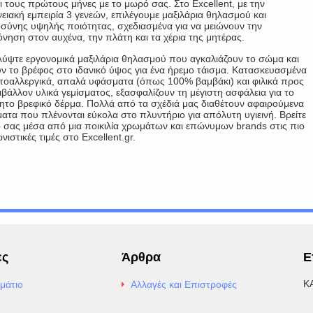
ι τους πρώτους μήνες με το μωρό σας. Στο Excellent, με την
νειακή εμπειρία 3 γενεών, επιλέγουμε μαξιλάρια θηλασμού και
σύνης υψηλής ποιότητας, σχεδιασμένα για να μειώνουν την
νηση στον αυχένα, την πλάτη και τα χέρια της μητέρας.
ύψτε εργονομικά μαξιλάρια θηλασμού που αγκαλιάζουν το σώμα και
ν το βρέφος στο ιδανικό ύψος για ένα ήρεμο τάισμα. Κατασκευασμένα
οαλλεργικά, απαλά υφάσματα (όπως 100% βαμβάκι) και φιλικά προς
ιβάλλον υλικά γεμίσματος, εξασφαλίζουν τη μέγιστη ασφάλεια για το
ητο βρεφικό δέρμα. Πολλά από τα σχέδιά μας διαθέτουν αφαιρούμενα
ατα που πλένονται εύκολα στο πλυντήριο για απόλυτη υγιεινή. Βρείτε
ό σας μέσα από μια ποικιλία χρωμάτων και επώνυμων brands στις πιο
νιστικές τιμές στο Excellent.gr.
ες
Άρθρα
Ε
Κ
μάτιο
Αλλαγές και Επιστροφές
E