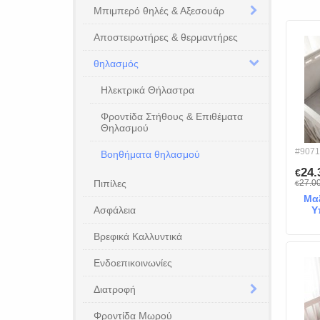
Μπιμπερό θηλές & Αξεσουάρ
Αποστειρωτήρες & θερμαντήρες
θηλασμός
Ηλεκτρικά Θήλαστρα
Φροντίδα Στήθους & Επιθέματα
Θηλασμού
#9071
Βοηθήματα θηλασμού
24
€
Πιπίλες
27.0
€
Μα
Ασφάλεια
Υ
"E
Βρεφικά Καλλυντικά
Ενδοεπικοινωνίες
Διατροφή
Φροντίδα Μωρού