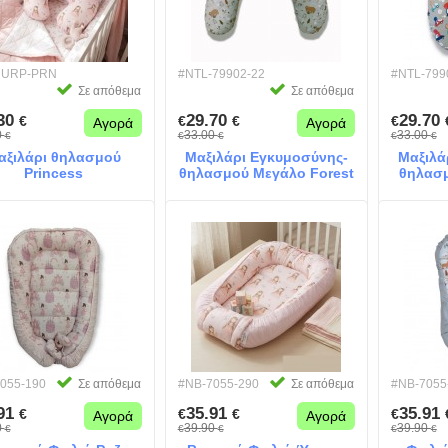
NURP-PRN
#NTL-79902-22
#NTL-799
Σε απόθεμα
Σε απόθεμα
.30
29.70
29.70
€
€
€
€
Αγορά
Αγορά
0
33.00
33.00
€
€
€
€
€
αξιλάρι θηλασμού
Μαξιλάρι Εγκυμοσύνης-
Μαξιλά
Princess
θηλασμού Μεγάλο Forest
θηλασμ
055-190
Σε απόθεμα
#NB-7055-290
Σε απόθεμα
#NB-7055
.91
35.91
35.91
€
€
€
€
Αγορά
Αγορά
0
39.90
39.90
€
€
€
€
€