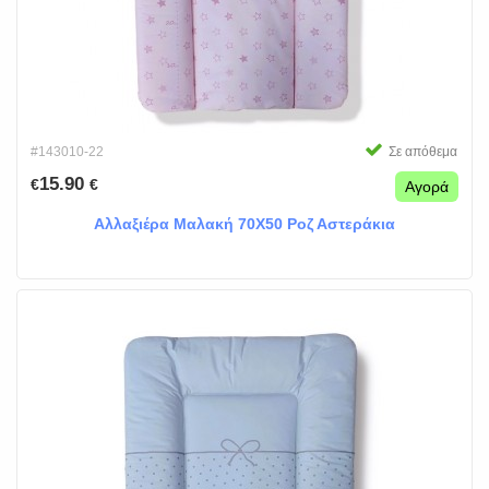
#143010-22
Σε απόθεμα
15.90
€
€
Αγορά
Αλλαξιέρα Μαλακή 70Χ50 Ροζ Αστεράκια