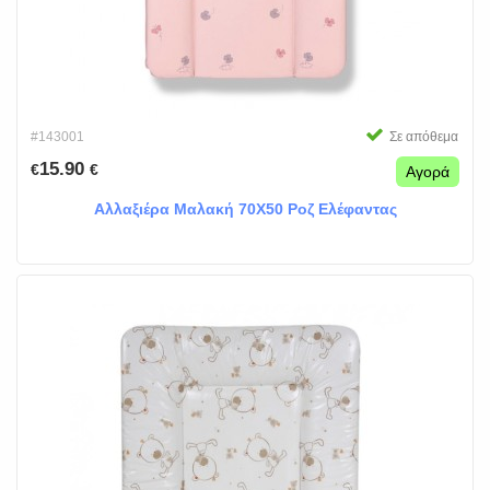
#143001
Σε απόθεμα
15.90
€
€
Αγορά
Αλλαξιέρα Mαλακή 70Χ50 Ροζ Ελέφαντας