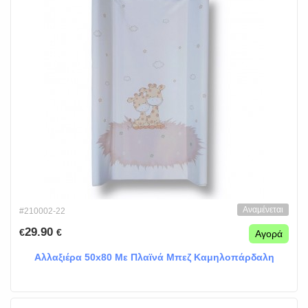
Αναμένεται
#210002-22
29.90
€
€
Αγορά
Αλλαξιέρα 50x80 Με Πλαϊνά Μπεζ Καμηλοπάρδαλη