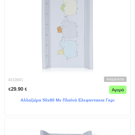
Αναμένεται
#210001
29.90
€
€
Αγορά
Αλλαξιέρα 50x80 Με Πλαϊνά Ελεφαντακια Γκρι