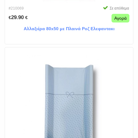
#210069
Σε απόθεμα
29.90
€
€
Αγορά
Αλλαξιέρα 80x50 με Πλαινά Ροζ Ελεφαντακι