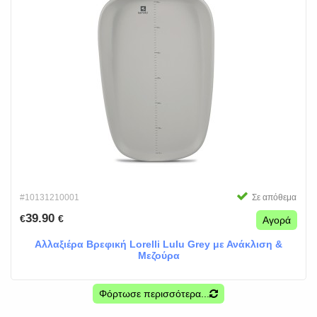
#10131210001
Σε απόθεμα
39.90
€
€
Αγορά
Αλλαξιέρα Βρεφική Lorelli Lulu Grey με Ανάκλιση &
Μεζούρα
Φόρτωσε περισσότερα...