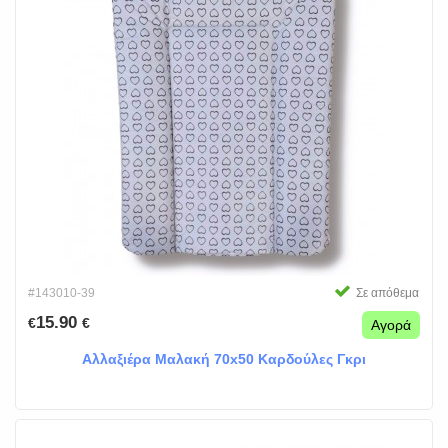
#143010-39
Σε απόθεμα
15.90
€
€
Αγορά
Αλλαξιέρα Μαλακή 70x50 Καρδούλες Γκρι