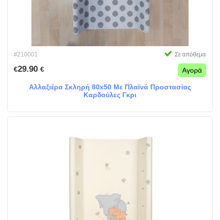
#210001
Σε απόθεμα
29.90
€
€
Αγορά
Αλλαξιέρα Σκληρή 80x50 Με Πλαϊνά Προστασίας
Καρδούλες Γκρι