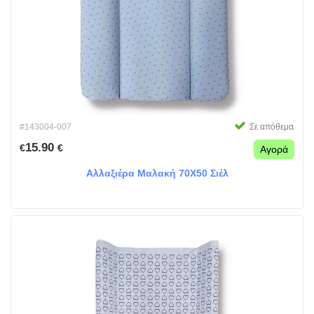
#143004-007
Σε απόθεμα
15.90
€
€
Αγορά
Αλλαξιέρα Μαλακή 70Χ50 Σιέλ