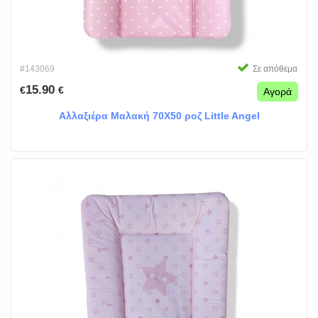
#143069
Σε απόθεμα
15.90
€
€
Αγορά
Αλλαξιέρα Μαλακή 70Χ50 ροζ Little Angel