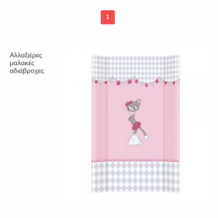
1
Αλλαξιέρες
μαλακές
αδιάβροχες