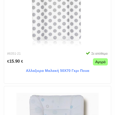
#6351-21
Σε απόθεμα
15.90
€
€
Αγορά
Αλλαξιερα Μαλακή 50Χ70 Γκρι Πουα