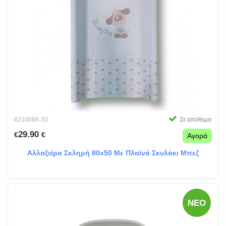
#210066-33
Σε απόθεμα
29.90
€
€
Αγορά
Αλλαξιέρα Σκληρή 80x50 Με Πλαϊνά Σκυλάκι Μπεζ
ΝΈΟ