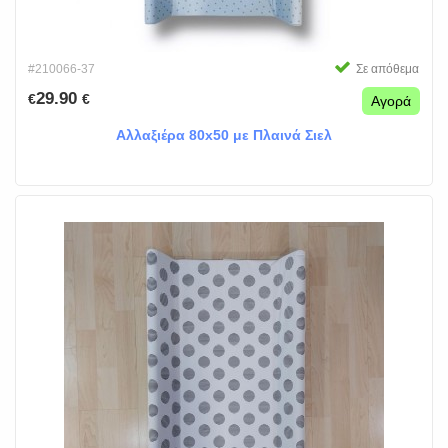
#210066-37
Σε απόθεμα
29.90
€
€
Αγορά
Αλλαξιέρα 80x50 με Πλαινά Σιελ