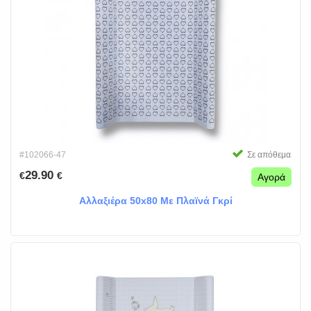
#102066-47
Σε απόθεμα
29.90
€
€
Αγορά
Αλλαξιέρα 50x80 Με Πλαϊνά Γκρί