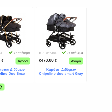
41
Σε απόθεμα
#931056384
Σε απόθεμα
0
470.00
€
€
€
Αγορά
Αγορά
τσάκι Διδύμων
Καρότσι Διδύμων
olino Duo Smar
Chipolino duo smart Gray
lack Leafes