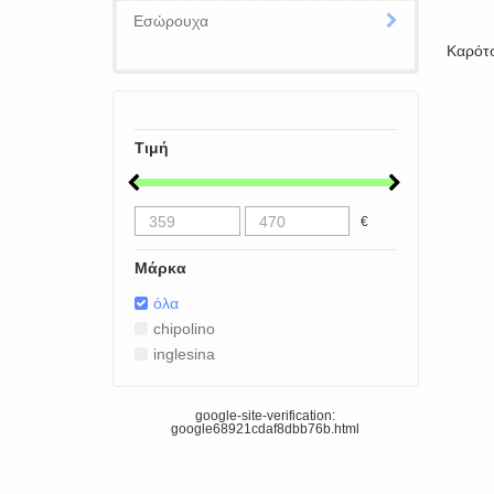
Εσώρουχα
Καρότσ
Τιμή
€
Μάρκα
όλα
chipolino
inglesina
google-site-verification:
google68921cdaf8dbb76b.html