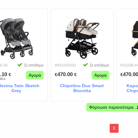
6-45
Σε απόθεμα
#931056391
Σε απόθεμα
#31038-4
.10
470.00
470.0
€
€
€
€
Αγορά
Αγορά
00
€
lesina Twin Sketch
Chipolino Duo Smart
Καρο
Grey
Biscotta
Chip
B
Φόρτωσε περισσότερα...
1