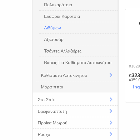
Πολυκαρότσια
Ελαφριά Καρότσια
Διδύμων
Αξεσουάρ
Τσάντες Αλλαξιέρες
Βάσεις Για Καθίσματα Αυτοκινήτου
#1028
323
Καθίσματα Αυτοκινήτου
€
359.
€
Μάρσιπποι
Ing
Στο Σπίτι
Βρεφανάπτυξη
Προίκα Μωρού
Ρούχα