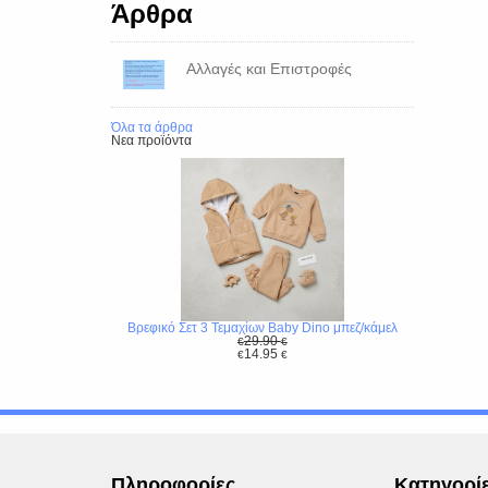
Άρθρα
Αλλαγές και Επιστροφές
Όλα τα άρθρα
Νεα προϊόντα
Βρεφικό Σετ 3 Τεμαχίων Baby Dino μπεζ/κάμελ
29.90
€
€
14.95
€
€
Πληροφορίες
Κατηγορί