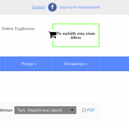
Σύνδεση
Δημιουργία λογαριασμούt
Online Σύμβουλος
Το καλάθι σας είναι
άδειο
Ρούχα
»
Εσώρουχα
»
ϊόντων:
Τιμή: Χαμηλή έως υψηλή
PDF