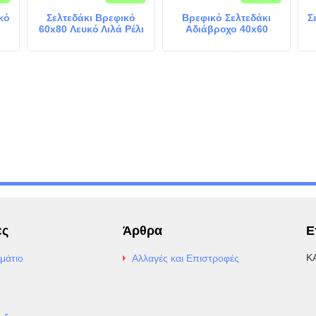
κό
Σελτεδάκι Βρεφικό
Βρεφικό Σελτεδάκι
Σ
60x80 Λευκό Λιλά Ρέλι
Αδιάβροχο 40x60
Λευκό Μέντα
ες
Άρθρα
Ε
Κ
μάτιο
Αλλαγές και Επιστροφές
E
Α