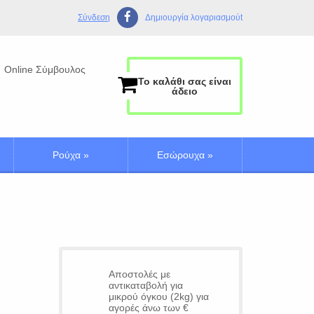
Σύνδεση
Δημιουργία λογαριασμούt
Online Σύμβουλος
Το καλάθι σας είναι
άδειο
Ρούχα
»
Εσώρουχα
»
Αποστολές με
αντικαταβολή για
μικρού όγκου (2kg) για
αγορές άνω των €