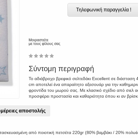
Τηλεφωνική παραγγελία !
Μοιραστείτε
με τους φίλους σας
1
2
3
4
5
0
Σύντομη περιγραφή
Το αδιάβροχο βρεφικό σελτεδάκι Excellent σε διάσταση 
cm αποτελεί ένα απαραίτητο αξεσουάρ για την καθημερι
φροντίδα του μωρού σας. Με κλασικό σχέδιο από σιελ α
προσφέρει προστασία και καθαριότητα όπου κι αν βρίσκ
μέρειες αποστολής
τασκευασμένη από ποιοτική πετσέτα 220gr (80% βαμβάκι / 20% πολυέσ