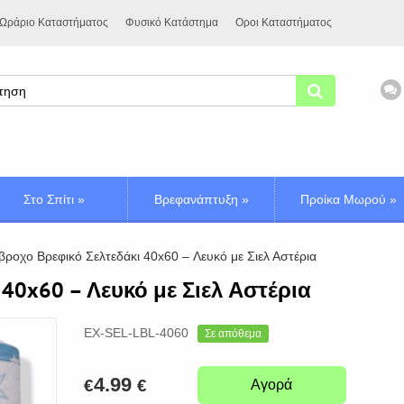
Ωράριο Καταστήματος
Φυσικό Κατάστημα
Οροι Καταστήματος
Στο Σπίτι
»
Βρεφανάπτυξη
»
Προίκα Μωρού
»
βροχο Βρεφικό Σελτεδάκι 40x60 – Λευκό με Σιελ Αστέρια
40x60 – Λευκό με Σιελ Αστέρια
EX-SEL-LBL-4060
Σε απόθεμα
4.99
€
€
Αγορά