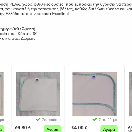
ση PEVA, χωρίς φθαλικές ουσίες, που εμποδίζει την υγρασία να περάσε
άτι, τον καναπέ ή την τσάντα της βόλτας, καθώς διπλώνει εύκολα και κ
ην Ελλάδα από την εταιρεία Excellent.
νημερωθείτε Άμεσα)
ικία σας. Κόστος 6€
 οικία σας. Δωρεάν.
εμα
Σε απόθεμα
Σε απόθεμα
6.80
4.00
€
€
€
€
€
ά
Αγορά
Αγορά
5
€