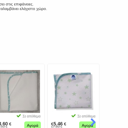
ι στις επιφάνειες.
αταλαμβάνει ελάχιστο χώρο.
Σε απόθεμα
Σε απόθεμα
3.60
5.46
31.00
€
€
€
€
€
Αγορά
Αγορά
.50
7.80
€
€
€