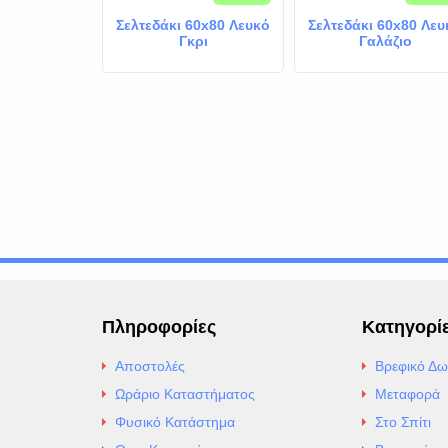
ι Βρεφικό
Σελτεδάκι 60x80 Λευκό
Σελτεδάκι 60x80 Λευ
ο 50x70cm
Γκρι
Γαλάζιο
έδιο Αστέρια
Πληροφορίες
Κατηγορί
Αποστολές
Βρεφικό Δω
Ωράριο Καταστήματος
Μεταφορά
Φυσικό Κατάστημα
Στο Σπίτι