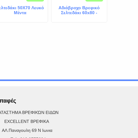
ελτεδάκι 50X70 Λευκό
Αδιάβροχο Βρεφικό
Κάλυμμα Ai
Μέντα
Σελτεδάκι 60x80 -
Βρεφικ
Μέντα Αστεράκια
70
παφές
ΑΤΑΣΤΗΜΑ ΒΡΕΦΙΚΏΝ ΕΙΔΩΝ
XCELLENT ΒΡΕΦΙΚΑ
Λ.Παναγουλη 69 Ν Ιωνια