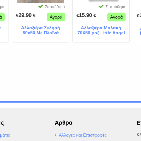
εμα
Σε απόθεμα
Σε απόθεμα
29.90
15.90
€
€
€
€
€
ά
Αγορά
Αγορά
ε
Αλλαξιέρα Σκληρή
Αλλαξιέρα Μαλακή
80x50 Με Πλαϊνά
70Χ50 ροζ Little Angel
Προστασίας
Καρδούλες Γκρι
ες
Άρθρα
Ε
Κ
μάτιο
Αλλαγές και Επιστροφές