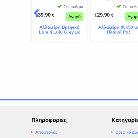
Σε απόθεμα
Σε απόθεμα
Σε απόθ
39.90
29.90
€
€
€
€
Αγορά
Αγορά
Αγορ
ρα Σκληρή
Αλλαξιέρα Βρεφική
Αλλαξιέρα 80x50 μ
ε Πλαϊνά
Lorelli Lulu Grey με
Πλαινά Ροζ
τασίας
Ανάκλιση & Μεζούρα
Ελεφαντακι
ακια Μπεζ
Πληροφορίες
Κατηγορί
Αποστολές
Βρεφικό Δω