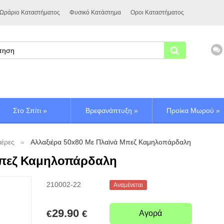
Ωράριο Καταστήματος
Φυσικό Κατάστημα
Οροι Καταστήματος
Στο Σπίτι
»
Βρεφανάπτυξη
»
Προίκα Μωρού
»
ιέρες
Αλλαξιέρα 50x80 Με Πλαϊνά Μπεζ Καμηλοπάρδαλη
Μπεζ Καμηλοπάρδαλη
210002-22
Αναμένεται
29.90
€
€
Αγορά