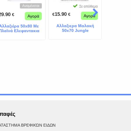
Αναμένεται
Σε απόθεμα
15.90
15.90
29.90
€
€
€
€
€
Αγορά
Αγορά
Αλλαξιερα Μαλακή
Αλλαξιε
Αλλαξιέρα 50x80 Με
50x70 Jungle
50Χ70 Γ
Πλαϊνά Ελεφαντακια
Γκρι
παφές
ΑΤΑΣΤΗΜΑ ΒΡΕΦΙΚΏΝ ΕΙΔΩΝ