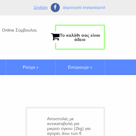
Σύνδεση
Δημιουργία λογαριασμούt
Online Σύμβουλος
Το καλάθι σας είναι
άδειο
Ρούχα
»
Εσώρουχα
»
Αποστολές με
αντικαταβολή για
μικρού όγκου (2kg) για
αγορές άνω των €