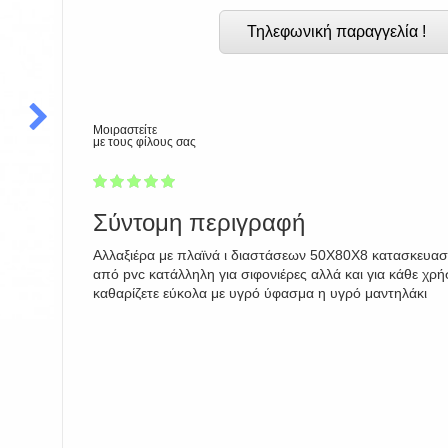
Τηλεφωνική παραγγελία !
Μοιραστείτε
με τους φίλους σας
1
2
3
4
5
100
Σύντομη περιγραφή
Αλλαξιέρα με πλαϊνά ι διαστάσεων 50Χ80Χ8 κατασκευα
από pvc κατάλληλη για σιφονιέρες αλλά και για κάθε χρή
καθαρίζετε εύκολα με υγρό ύφασμα η υγρό μαντηλάκι