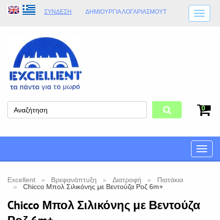
ΣΎΝΔΕΣΗ
ΔΗΜΙΟΥΡΓΊΑ ΛΟΓΑΡΙΑΣΜΟΎT
ΑΠΟΣΤΟΛΈΣ
ΩΡΆΡΙΟ ΚΑΤΑΣΤΉΜΑΤΟΣ
ΦΥΣΙΚΌ ΚΑΤΆΣΤΗΜΑ
ΟΡΟΙ ΚΑΤΑΣΤΉΜΑΤΟΣ
0
Toggle
naviga
Excellent
Βρεφανάπτυξη
Διατροφή
Πιατάκια
Chicco Μπολ Σιλικόνης με Βεντούζα Ροζ 6m+
Chicco Μπολ Σιλικόνης με Βεντούζα