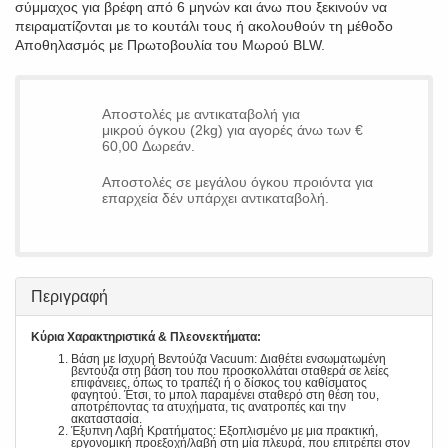
σύμμαχος για βρέφη από 6 μηνών και άνω που ξεκινούν να
πειραματίζονται με το κουτάλι τους ή ακολουθούν τη μέθοδο
Αποθηλασμός με Πρωτοβουλία του Μωρού BLW.
Αποστολές με αντικαταβολή για
μικρού όγκου (2kg) για αγορές άνω των €
60,00 Δωρεάν.
Αποστολές σε μεγάλου όγκου προιόντα για
επαρχεία δέν υπάρχει αντικαταβολή.
Περιγραφή
Κύρια Χαρακτηριστικά & Πλεονεκτήματα:
Βάση με Ισχυρή Βεντούζα Vacuum: Διαθέτει ενσωματωμένη
βεντούζα στη βάση του που προσκολλάται σταθερά σε λείες
επιφάνειες, όπως το τραπέζι ή ο δίσκος του καθίσματος
φαγητού. Έτσι, το μπολ παραμένει σταθερό στη θέση του,
αποτρέποντας τα ατυχήματα, τις ανατροπές και την
ακαταστασία.
Έξυπνη Λαβή Κρατήματος: Εξοπλισμένο με μια πρακτική,
εργονομική προεξοχή/λαβή στη μία πλευρά, που επιτρέπει στον