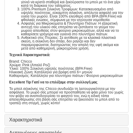
γονιό να κρατά σταθερά και ξεκούραστα το μπολ με το ένα χέρι
κατά τη διάρκεια του ταΐσματος.
100% Premium Σιλικόνη Τροφίμων: Κατασκευασμένο από
υψηλής ποιότητας, εύκαμπτη σιλικόνη, απόλυτα ασφαλή για την
υγεία του μωρού. Είναι 100% ελεύθερο από BPA (BPA Free) και
φθαλικές ενώσεις, σύμφωνα με την ισχύουσα νομοθεσία.
Ασφαλές για Μικροκύματα & Πλυντήριο Πιάτων: Η εξαιρετική
αντοχή του υλικού σάς επιτρέπει να ζεστάνετε το γεύμα του
μωρού απευθείας στον φούρνο μικροκυμάτων, αλλά και να το
καθαρίσετε γρήγορα και υγιεινά στο πλυντήριο πιάτων.
Ανθεκτικό στις Πτώσεις: Σε αντίθεση με τα κλασικά πλαστικά
σκεύη, η σιλικόνη δεν σπάει, δεν ραγίζει και δεν
παραμορφώνεται, διατηρώντας την απαλή της υφή ακόμα και
μετά από καθημερινή, μακροχρόνια χρήση.
Τεχνικά Χαρακτηριστικά:
Brand: Chicco
Χρώμα: Pink (Απαλό Ροζ)
Υλικό: 100% Σιλικόνη υψηλής ποιότητας (BPA Free)
Ηλικιακή Ζώνη: Κατάλληλο για βρέφη από 6+ μηνών
Καθαρισμός: Κατάλληλο για πλυντήριο πιάτων / Φούρνο μικροκυμάτων
Excellent Tip Γιατί να το επιλέξαμε στην συλλογή μας
Το μπολ σιλικόνης της Chicco συνδυάζει τη λειτουργικότητα με την
ασφάλεια. Το μωρό σας μπορεί να προσπαθήσει να φάει μόνο του χωρίς
τον φόβο να αναποδογυρίσει το φαγητό του, ενώ η ειδική τάπα
απελευθέρωσης στη βάση σάς επιτρέπει να ξεκολλάτε το μπολ από το
τραπέζι στη στιγμή, χωρίς κόπο!
Χαρακτηριστικά
Λεπτομέρειες αποστολής