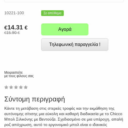
10221-100
Σε απόθεμα
14.31
€
€
Αγορά
15.90
€
€
Τηλεφωνική παραγγελία !
Μοιραστείτε
με τους φίλους σας
1
2
3
4
5
0
Σύντομη περιγραφή
Κάντε τη μετάβαση στις στερεές τροφές και την εκμάθηση της
αυτόνομης σίτισης μια εύκολη και καθαρή διαδικασία με το Chicco
Μπολ Σιλικόνης με Βεντούζα. Σχεδιασμένο σε μια υπέροχη, απαλή
ροζ απόχρωση, αυτό το εργονομικό μπολ είναι ο ιδανικός