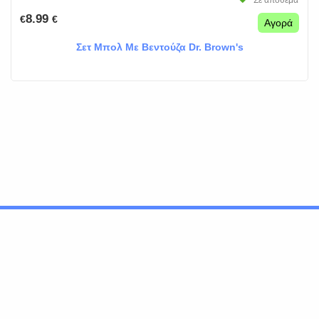
Σε απόθεμα
8.99
€
€
Αγορά
Σετ Μπολ Με Βεντούζα Dr. Brown's