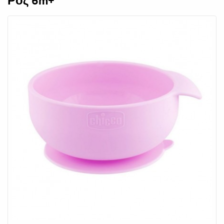
Ροζ 6m+