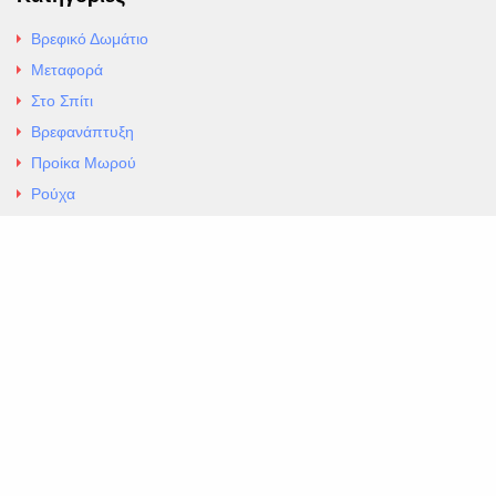
Βρεφικό Δωμάτιο
Μεταφορά
Στο Σπίτι
Βρεφανάπτυξη
Προίκα Μωρού
Ρούχα
Εσώρουχα
Άρθρα
Αλλαγές και Επιστροφές
Επαφές
ΚΑΤΑΣΤΗΜΑ ΒΡΕΦΙΚΏΝ ΕΙΔΩΝ
EXCELLENT ΒΡΕΦΙΚΑ
ΑΛ.Παναγουλη 69 Ν Ιωνια
Τηλ. 210 2777604
https://maps.app.goo.gl/BMhwLETDSHL5AxSr8