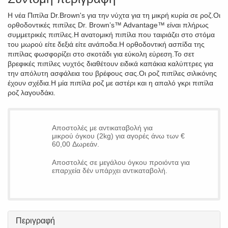
Η νέα Πιπίλα Dr.Brown's για την νύχτα για τη μικρή κυρία σε ροζ.Οι
ορθοδοντικές πιπίλες Dr. Brown’s™ Advantage™ είναι πλήρως
συμμετρικές πιπίλες.Η ανατομική πιπίλα που ταιριάζει στο στόμα
του μωρού είτε δεξιά είτε ανάποδα.Η ορθοδοντική ασπίδα της
πιπίλας φωσφορίζει στο σκοτάδι για εύκολη εύρεση.Το σετ
βρεφικές πιπίλες νυχτός διαθέτουν ειδικά καπάκια καλύπτρες για
την απόλυτη ασφάλεια του βρέφους σας.Οι ροζ πιπίλες σιλικόνης
έχουν σχέδια.Η μία πιπίλα ροζ με αστέρι και η απαλό γκρι πιπίλα
ροζ λαγουδάκι.
Αποστολές με αντικαταβολή για
μικρού όγκου (2kg) για αγορές άνω των €
60,00 Δωρεάν.
Αποστολές σε μεγάλου όγκου προιόντα για
επαρχεία δέν υπάρχει αντικαταβολή.
Περιγραφή