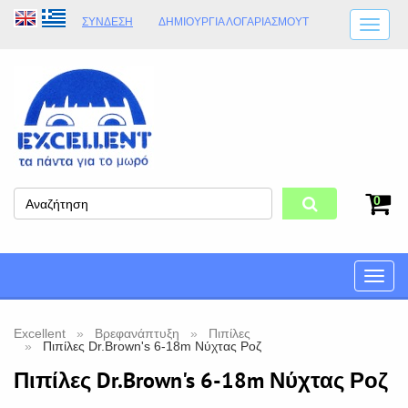
ΣΎΝΔΕΣΗ
ΔΗΜΙΟΥΡΓΊΑ ΛΟΓΑΡΙΑΣΜΟΎT
ΑΠΟΣΤΟΛΈΣ
ΩΡΆΡΙΟ ΚΑΤΑΣΤΉΜΑΤΟΣ
ΦΥΣΙΚΌ ΚΑΤΆΣΤΗΜΑ
ΟΡΟΙ ΚΑΤΑΣΤΉΜΑΤΟΣ
0
Toggle
naviga
Excellent
Βρεφανάπτυξη
Πιπίλες
Πιπίλες Dr.Brown's 6-18m Νύχτας Ροζ
Πιπίλες Dr.Brown's 6-18m Νύχτας Ροζ