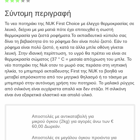
1
2
3
4
5
65
Σύντομη περιγραφή
Το νεο ποτηράκι της NUK First Choice με έλεγχο θερμοκρασίας σε
λευκό, δείχνει με μια ματιά πότε έχει επιτευχθεί η σωστή
θερμοκρασία για ζεστά ροφήματα.Το εκπαιδευτικό κύπελο σας
δίνει τη βεβαιότητα ότι το ρόφημα δεν είναι πολύ ζεστό. Εάν το
ρόφημα είναι πολύ ζεστό, η κατά τα άλλα μπλε οθόνη γίνεται
λευκή. Στην ιδανική περίπτωση, το υγρό θα πρέπει να είναι σε
θερμοκρασία σώματος (37 ° C = μεσαία απόχρωση του μπλε. Το
νέο ποτηράκι της Nuk οταν το μωρό σας περάσει στη νηπιακή
ηλικία, το μπιμπερό εκπαίδευσης First της NUK το βοηθά να
μεταβεί απρόσκοπτα από τον μητρικό θηλασμό ή το τάισμα με
μπιμπερό στην αυτόνομη χρήση του ποτηριού. Το μαλακό ρύγχος
από σιλικόνη είναι ευχάριστα απαλό και δεν στάζει. Η σιλικόνη
είναι ένα εξαιρετικά ελαστικό και απαλό υλικό.
Αποστολές με αντικαταβολή για
μικρού όγκου (2kg) για αγορές άνω των €
60,00 Δωρεάν.
Αποστολές σε μεγάλου όγκου προιόντα για