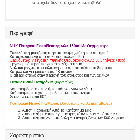
επαρχεία δέν υπάρχει αντικαταβολή.
Περιγραφή
NUK Ποτηράκι Εκπαίδευσης Λιλά 150ml Με Θερμόμετρο
Ευκολότερη μετάβαση στην αυτόνομη χρήση του ποτηριού
Κατασκευασμένο απο πολυπροπυλένιο (PP)
Θερμόμετρο Με ένδειξη Υψηλής Θερμοκρασία Άνω 38,5° γίνετε λευκό
Εργονομικά χερούλια για ασφαλές κράτημα
Μαλακό ρύγχος από σιλικόνη που προστατεύει από διαρροές,
Κατάλληλο για μωρά 6 έως 18 μηνών.
Ιδιαίτερα απαλό στην περιοχή του στόματος και των χειλιών
Εκπαιδευτικά Ποτηράκια.
(Φροντίδα)
Καθαρισμός στο πλυντήριο πιάτων (Άνω Καλάθι)
Καθαρισμός στο χέρι με μαλακό απορρυπαντικό
Θερμό νερό μέχρι 60°
Ποτηράκια Νερού Για Μωρά.
(Αποστολές και Αντικαταβολές)
Άμεση Παραλαβή Από Το Κατάστημά μας
Αποστολή με courier για αγορές κάτω των 60€ κόστος 6€
Αποστολή και Αντικαταβολή για αγορές Άνω των €60 Δωρεάν
Χαρακτηριστικά