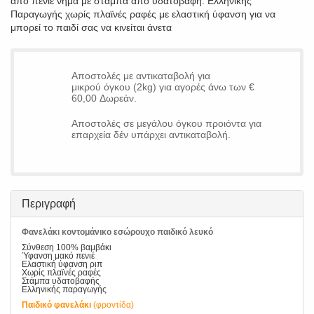
απο πενιέ νήμα με στάμπα απο υδατοβαφή. Ελληνικής
Παραγωγής χωρίς πλαϊνές ραφές με ελαστική ύφανση για να
μπορεί το παιδί σας να κινείται άνετα
Αποστολές με αντικαταβολή για
μικρού όγκου (2kg) για αγορές άνω των €
60,00 Δωρεάν.
Αποστολές σε μεγάλου όγκου προιόντα για
επαρχεία δέν υπάρχει αντικαταβολή.
Περιγραφή
Φανελάκι κοντομάνικο εσώρουχο παιδικό λευκό
Σύνθεση 100% βαμβάκι
Ύφανση μακό πενιέ
Ελαστική ύφανση ριπ
Χωρίς πλαϊνές ραφές
Στάμπα υδατοβαφής
Ελληνικής παραγωγής
Παιδικό φανελάκι
(φροντίδα)