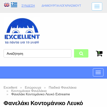
ΣΎΝΔΕΣΗ
ΔΗΜΙΟΥΡΓΊΑ ΛΟΓΑΡΙΑΣΜΟΎT
ΑΠΟΣΤΟΛΈΣ
ΩΡΆΡΙΟ ΚΑΤΑΣΤΉΜΑΤΟΣ
ΦΥΣΙΚΌ ΚΑΤΆΣΤΗΜΑ
ΟΡΟΙ ΚΑΤΑΣΤΉΜΑΤΟΣ
0
Toggle
naviga
Excellent
Εσώρουχα
Παιδικά Φανελάκια
Κοντομάνικα Φανελάκια
Φανελάκι Κοντομάνικο Λευκό Extreame
Φανελάκι Κοντομάνικο Λευκό