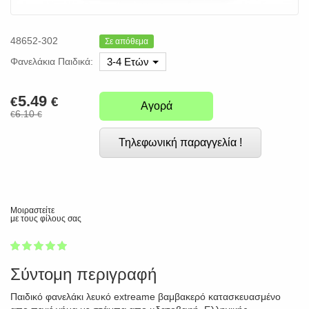
48652-302
Σε απόθεμα
Φανελάκια Παιδικά:
3-4 Ετών
5.49
€
€
Αγορά
6.10
€
€
Τηλεφωνική παραγγελία !
Μοιραστείτε
με τους φίλους σας
1
2
3
4
5
100
Σύντομη περιγραφή
Παιδικό φανελάκι λευκό extreame βαμβακερό κατασκευασμένο