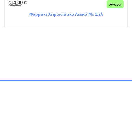
14.00
€
€
Αγορά
20.00
€
€
Φορμάκι Χειμωνιάτικο Λευκό Με Σιέλ