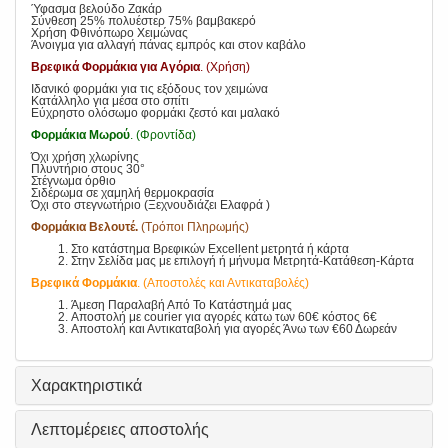
Ύφασμα βελούδο Ζακάρ
Σύνθεση 25% πολυέστερ 75% βαμβακερό
Χρήση Φθινόπωρο Χειμώνας
Άνοιγμα για αλλαγή πάνας εμπρός και στον καβάλο
Βρεφικά Φορμάκια για Αγόρια
. (Χρήση)
Ιδανικό φορμάκι για τις εξόδους τον χειμώνα
Κατάλληλο για μέσα στο σπίτι
Εύχρηστο ολόσωμο φορμάκι ζεστό και μαλακό
Φορμάκια Μωρού
. (Φροντίδα)
Όχι χρήση χλωρίνης
Πλυντήριο στους 30°
Στέγνωμα όρθιο
Σιδέρωμα σε χαμηλή θερμοκρασία
Όχι στο στεγνωτήριο (Ξεχνουδιάζει Ελαφρά )
Φορμάκια Βελουτέ.
(Τρόποι Πληρωμής)
Στο κατάστημα Βρεφικών Excellent μετρητά ή κάρτα
Στην Σελίδα μας με επιλογή ή μήνυμα Μετρητά-Κατάθεση-Κάρτα
Βρεφικά Φορμάκια
. (Αποστολές και Αντικαταβολές)
Άμεση Παραλαβή Από Το Κατάστημά μας
Αποστολή με courier για αγορές κάτω των 60€ κόστος 6€
Αποστολή και Αντικαταβολή για αγορές Άνω των €60 Δωρεάν
Χαρακτηριστικά
Λεπτομέρειες αποστολής