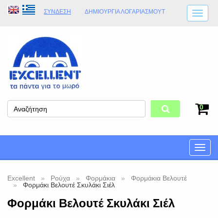
ΣΎΝΔΕΣΗ
ΔΗΜΙΟΥΡΓΊΑ ΛΟΓΑΡΙΑΣΜΟΎT
ΑΠΟΣΤΟΛΈΣ
ΩΡΆΡΙΟ ΚΑΤΑΣΤΉΜΑΤΟΣ
ΦΥΣΙΚΌ ΚΑΤΆΣΤΗΜΑ
ΟΡΟΙ ΚΑΤΑΣΤΉΜΑΤΟΣ
0
Toggle
naviga
Excellent
Ρούχα
Φορμάκια
Φορμάκια Βελουτέ
Φορμάκι Βελουτέ Σκυλάκι Σιέλ
Φορμάκι Βελουτέ Σκυλάκι Σιέλ