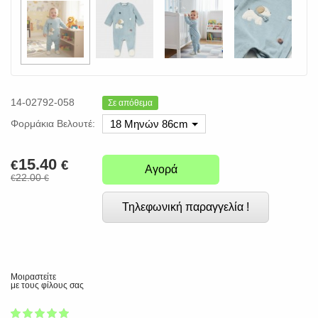
14-02792-058
Σε απόθεμα
Φορμάκια Βελουτέ:
18 Μηνών 86cm
15.40
€
€
Αγορά
22.00
€
€
Τηλεφωνική παραγγελία !
Μοιραστείτε
με τους φίλους σας
1
2
3
4
5
100