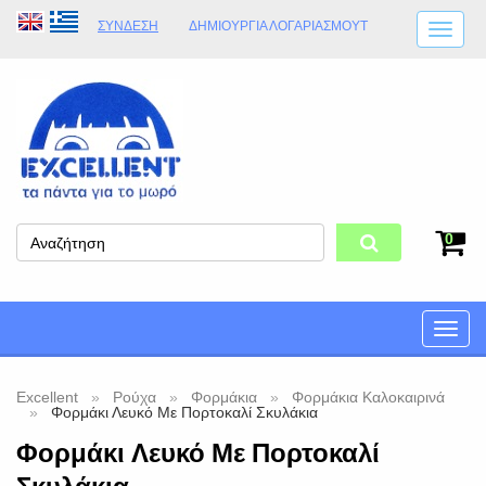
ΣΎΝΔΕΣΗ
ΔΗΜΙΟΥΡΓΊΑ ΛΟΓΑΡΙΑΣΜΟΎT
ΑΠΟΣΤΟΛΈΣ
ΩΡΆΡΙΟ ΚΑΤΑΣΤΉΜΑΤΟΣ
ΦΥΣΙΚΌ ΚΑΤΆΣΤΗΜΑ
ΟΡΟΙ ΚΑΤΑΣΤΉΜΑΤΟΣ
0
Toggle
naviga
Excellent
Ρούχα
Φορμάκια
Φορμάκια Καλοκαιρινά
Φορμάκι Λευκό Με Πορτοκαλί Σκυλάκια
Φορμάκι Λευκό Με Πορτοκαλί