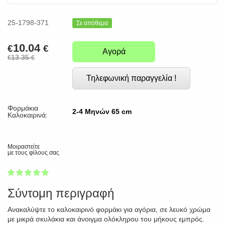
25-1798-371
Σε απόθεμα
10.04
€
€
Αγορά
13.35
€
€
Τηλεφωνική παραγγελία !
Φορμάκια
2-4 Μηνών 65 cm
Καλοκαιρινά:
Μοιραστείτε
με τους φίλους σας
1
2
3
4
5
100
Σύντομη περιγραφή
Ανακαλύψτε το καλοκαιρινό φορμάκι για αγόρια, σε λευκό χρώμα
με μικρά σκυλάκια και άνοιγμα ολόκληρου του μήκους εμπρός.