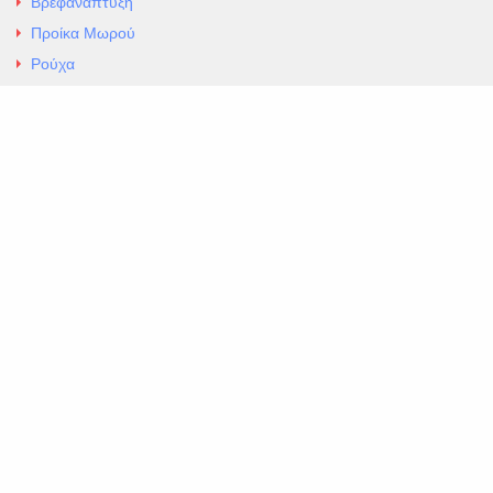
Βρεφανάπτυξη
Προίκα Μωρού
Ρούχα
Εσώρουχα
Άρθρα
Αλλαγές και Επιστροφές
Επαφές
ΚΑΤΑΣΤΗΜΑ ΒΡΕΦΙΚΏΝ ΕΙΔΩΝ
EXCELLENT ΒΡΕΦΙΚΑ
ΑΛ.Παναγουλη 69 Ν Ιωνια
Τηλ. 210 2777604
https://maps.app.goo.gl/BMhwLETDSHL5AxSr8
Copyright 2026 Excellent. All Right Reserved
Sitemap