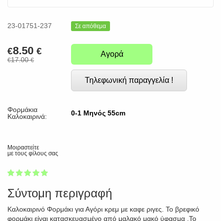
23-01751-237
Σε απόθεμα
8.50
€
€
Αγορά
17.00
€
€
Τηλεφωνική παραγγελία !
Φορμάκια
0-1 Μηνός 55cm
Καλοκαιρινά:
Μοιραστείτε
με τους φίλους σας
1
2
3
4
5
100
Σύντομη περιγραφή
Καλοκαιρινό Φορμάκι για Αγόρι κρεμ με καφε ριγες. Το βρεφικό
φορμάκι είναι κατασκευασμένο από μαλακό μακό ύφασμα .Το