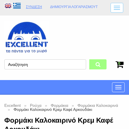
ΣΎΝΔΕΣΗ
ΔΗΜΙΟΥΡΓΊΑ ΛΟΓΑΡΙΑΣΜΟΎT
ΑΠΟΣΤΟΛΈΣ
ΩΡΆΡΙΟ ΚΑΤΑΣΤΉΜΑΤΟΣ
ΦΥΣΙΚΌ ΚΑΤΆΣΤΗΜΑ
ΟΡΟΙ ΚΑΤΑΣΤΉΜΑΤΟΣ
0
Toggle
naviga
Excellent
Ρούχα
Φορμάκια
Φορμάκια Καλοκαιρινά
Φορμάκι Καλοκαιρινό Κρεμ Καφέ Αρκουδάκι
Φορμάκι Καλοκαιρινό Κρεμ Καφέ