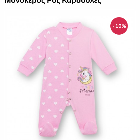
Μονόκερος Ροζ Καρδούλες
- 10%