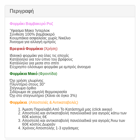
Περιγραφή
Φορμάκι Βαμβακερό Ροζ
Ύφασμα Μακο Ίντερλοκ
Σύνθεση 100% βαμβακερό
Κουμπάκια ασφαλείας χωρίς Νικέλιο
Άνοιγμα για αλλαγή εμπρός
Βρεφικά Φορμάκια
(Χρήση)
Ιδανικό φορμάκι για όλες τις εποχές
Κατάλληλο για τον ύπνο του βρέφους
Κατάλληλο για μεσα στο σπίτι
Εύχρηστο ολόσωμο φορμάκι με εμπρός άνοιγμα
Φορμάκια Μακό
(Φροντίδα)
Όχι χρήση χλωρίνης
Πλυντήριο στους 30°
Στέγνωμα όρθιο
Σιδέρωμα σε χαμηλή θερμοκρασία
Όχι στο στεγνωτήριο (Χάνει σε όγκο 3%)
Φορμάκια
. (Αποστολές & Αντικαταβολές)
Άμεση Παραλαβή Από Το Κατάστημά μας (click away)
Αποστολή και αντικαταβολή πανελλαδικά για αγορές κάτω των
60€ κόστος 6€
Αποστολή και αντικαταβολή πανελλαδικά για αγορές Άνω των
60€ κόστος Δωρεάν
Χρόνος Αποστολής 1-3 εργάσιμες