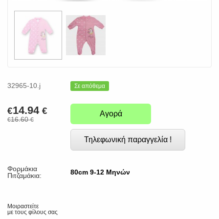
32965-10.j
Σε απόθεμα
14.94
€
€
Αγορά
16.60
€
€
Τηλεφωνική παραγγελία !
Φορμάκια
80cm 9-12 Μηνών
Πιτζαμάκια:
Μοιραστείτε
με τους φίλους σας