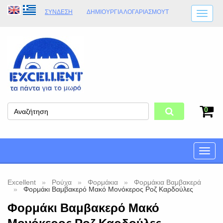
ΣΎΝΔΕΣΗ
ΔΗΜΙΟΥΡΓΊΑ ΛΟΓΑΡΙΑΣΜΟΎT
ΑΠΟΣΤΟΛΈΣ
ΩΡΆΡΙΟ ΚΑΤΑΣΤΉΜΑΤΟΣ
ΦΥΣΙΚΌ ΚΑΤΆΣΤΗΜΑ
ΟΡΟΙ ΚΑΤΑΣΤΉΜΑΤΟΣ
0
Toggle
naviga
Excellent
Ρούχα
Φορμάκια
Φορμάκια Βαμβακερά
Φορμάκι Βαμβακερό Μακό Μονόκερος Ροζ Καρδούλες
Φορμάκι Βαμβακερό Μακό