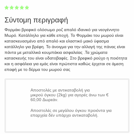
1
2
3
4
5
100
Σύντομη περιγραφή
Φορμάκι βρεφικό ολόσωμο ροζ απαλό ιδανικό για νεογέννητο
Μωρό. Κατάλληλο για κάθε εποχή. Το Φορμάκι του μωρού είναι
κατασκευασμένο από απαλό και ελαστικό μακό ύφασμα
κατάλληλο για βρέφη. Το άνοιγμα για την αλλαγή της πάνας είναι
πάντα με μεταλλικά κουμπάκια ασφαλείας .Τα χρώματα
κατασκευής του είναι υδατοβαφές. Στο βρεφικό ρούχο η ποιότητα
και η ασφάλεια για εμάς είναι πρώτιστα καθώς έρχεται σε άμεση
επαφή με το δέρμα του μωρού σας
Αποστολές με αντικαταβολή για
μικρού όγκου (2kg) για αγορές άνω των €
60,00 Δωρεάν.
Αποστολές σε μεγάλου όγκου προιόντα για
επαρχεία δέν υπάρχει αντικαταβολή.