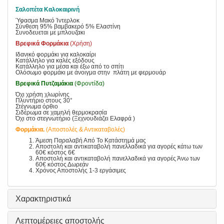
Σαλοπέτα Καλοκαιρινή
Ύφασμα Μακό Ίντερλοκ
Σύνθεση 95% βαμβακερό 5% Ελαστίνη
Συνοδευεται με μπλουζακι
Βρεφικά Φορμάκια
(Χρήση)
Ιδανικό φορμάκι για καλοκαίρι
Κατάλληλο για καλές εξόδους
Κατάλληλο για μέσα και έξω από το σπίτι
Ολόσωμο φορμάκι με άνοιγμα στην πλάτη με φερμουάρ
Βρεφικά Πυτζαμάκια
(Φροντίδα)
Όχι χρήση χλωρίνης
Πλυντήριο στους 30°
Στέγνωμα όρθιο
Σιδέρωμα σε χαμηλή θερμοκρασία
Όχι στο στεγνωτήριο (Ξεχνουδιάζει Ελαφρά )
Φορμάκια.
(Αποστολές & Αντικαταβολές)
Άμεση Παραλαβή Από Το Κατάστημά μας
Αποστολή και αντικαταβολή πανελλαδικά για αγορές κάτω των
60€ κόστος 6€
Αποστολή και αντικαταβολή πανελλαδικά για αγορές Άνω των
60€ κόστος Δωρεάν
Χρόνος Αποστολής 1-3 εργάσιμες
Χαρακτηριστικά
Λεπτομέρειες αποστολής