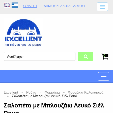
ΣΎΝΔΕΣΗ
ΔΗΜΙΟΥΡΓΊΑ ΛΟΓΑΡΙΑΣΜΟΎT
ΑΠΟΣΤΟΛΈΣ
ΩΡΆΡΙΟ ΚΑΤΑΣΤΉΜΑΤΟΣ
ΦΥΣΙΚΌ ΚΑΤΆΣΤΗΜΑ
ΟΡΟΙ ΚΑΤΑΣΤΉΜΑΤΟΣ
0
Toggle
naviga
Excellent
Ρούχα
Φορμάκια
Φορμάκια Καλοκαιρινά
Σαλοπέτα με Μπλουζάκι Λευκό Σιέλ Ρουά
Σαλοπέτα με Μπλουζάκι Λευκό Σιέλ