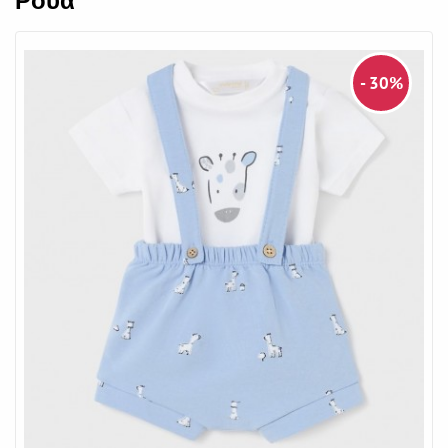
Ρουά
- 30%