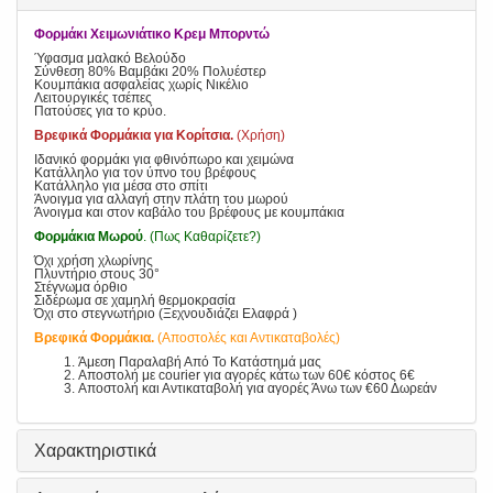
Φορμάκι Χειμωνιάτικο Κρεμ Μπορντώ
Ύφασμα μαλακό Βελούδο
Σύνθεση 80% Βαμβάκι 20% Πολυέστερ
Κουμπάκια ασφαλείας χωρίς Νικέλιο
Λειτουργικές τσέπες
Πατούσες για το κρύο.
Βρεφικά Φορμάκια για Κορίτσια.
(Χρήση)
Ιδανικό φορμάκι για φθινόπωρο και χειμώνα
Κατάλληλο για τον ύπνο του βρέφους
Κατάλληλο για μέσα στο σπίτι
Άνοιγμα για αλλαγή στην πλάτη του μωρού
Άνοιγμα και στον καβάλο του βρέφους με κουμπάκια
Φορμάκια Μωρού
. (Πως Καθαρίζετε?)
Όχι χρήση χλωρίνης
Πλυντήριο στους 30°
Στέγνωμα όρθιο
Σιδέρωμα σε χαμηλή θερμοκρασία
Όχι στο στεγνωτήριο (Ξεχνουδιάζει Ελαφρά )
Βρεφικά Φορμάκια.
(Αποστολές και Αντικαταβολές)
Άμεση Παραλαβή Από Το Κατάστημά μας
Αποστολή με courier για αγορές κάτω των 60€ κόστος 6€
Αποστολή και Αντικαταβολή για αγορές Άνω των €60 Δωρεάν
Χαρακτηριστικά