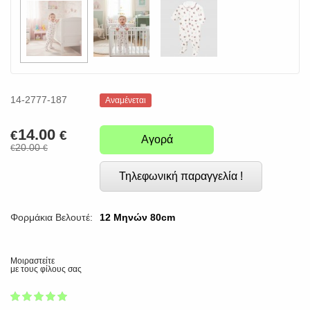
14-2777-187
Αναμένεται
14.00
€
€
Αγορά
20.00
€
€
Τηλεφωνική παραγγελία !
Φορμάκια Βελουτέ:
12 Μηνών 80cm
Μοιραστείτε
με τους φίλους σας
1
2
3
4
5
100