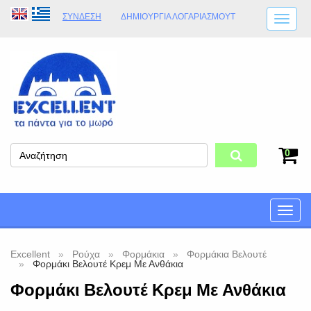
ΣΎΝΔΕΣΗ
ΔΗΜΙΟΥΡΓΊΑ ΛΟΓΑΡΙΑΣΜΟΎT
ΑΠΟΣΤΟΛΈΣ
ΩΡΆΡΙΟ ΚΑΤΑΣΤΉΜΑΤΟΣ
ΦΥΣΙΚΌ ΚΑΤΆΣΤΗΜΑ
ΟΡΟΙ ΚΑΤΑΣΤΉΜΑΤΟΣ
0
Toggle
naviga
Excellent
Ρούχα
Φορμάκια
Φορμάκια Βελουτέ
Φορμάκι Βελουτέ Κρεμ Με Ανθάκια
Φορμάκι Βελουτέ Κρεμ Με Ανθάκια