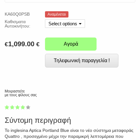
KA60Q0PSB
Αναμένεται
Καθισματα
Select options
Αυτοκινήτου:
1,099.00
€
€
Αγορά
Τηλεφωνική παραγγελία !
Μοιραστείτε
με τους φίλους σας
1
2
3
4
5
77
Σύντομη περιγραφή
Το inglesina Aptica Portland Blue είναι το νέο σύστημα μεταφοράς
Quattro , προσεγμένο μέχρι την παραμικρή λεπτομέρεια που