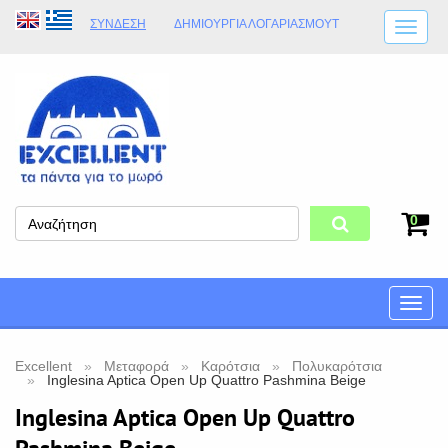
ΣΎΝΔΕΣΗ
ΔΗΜΙΟΥΡΓΊΑ ΛΟΓΑΡΙΑΣΜΟΎT
ΑΠΟΣΤΟΛΈΣ
ΩΡΆΡΙΟ ΚΑΤΑΣΤΉΜΑΤΟΣ
ΦΥΣΙΚΌ ΚΑΤΆΣΤΗΜΑ
ΟΡΟΙ ΚΑΤΑΣΤΉΜΑΤΟΣ
0
Toggle
naviga
Excellent
Μεταφορά
Καρότσια
Πολυκαρότσια
Inglesina Aptica Open Up Quattro Pashmina Beige
Inglesina Aptica Open Up Quattro