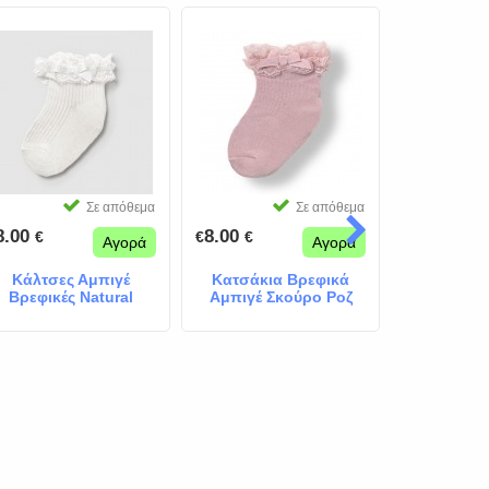
Σε απόθεμα
Σε απόθεμα
8.00
8.00
8.00
€
€
€
€
€
Αγορά
Αγορά
Κάλτσες Αμπιγέ
Κατσάκια Βρεφικά
Καλτσάκι
Βρεφικές Natural
Αμπιγέ Σκούρο Ροζ
Αμπι
White