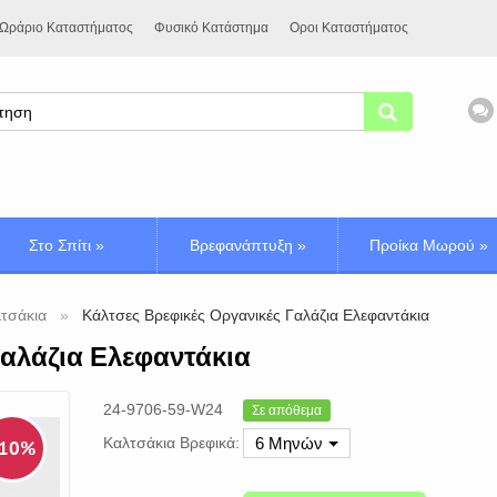
Ωράριο Καταστήματος
Φυσικό Κατάστημα
Οροι Καταστήματος
Στο Σπίτι
»
Βρεφανάπτυξη
»
Προίκα Μωρού
»
τσάκια
Κάλτσες Βρεφικές Οργανικές Γαλάζια Ελεφαντάκια
Γαλάζια Ελεφαντάκια
24-9706-59-W24
Σε απόθεμα
Καλτσάκια Βρεφικά:
6 Μηνών
 10%