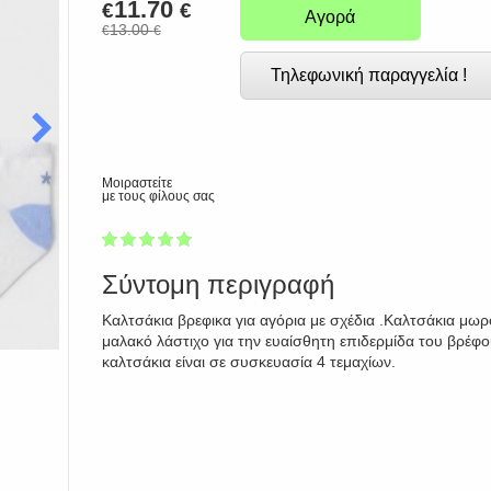
11.70
€
€
Αγορά
13.00
€
€
Τηλεφωνική παραγγελία !
Μοιραστείτε
με τους φίλους σας
1
2
3
4
5
100
Σύντομη περιγραφή
Καλτσάκια βρεφικα για αγόρια με σχέδια .Καλτσάκια μωρ
μαλακό λάστιχο για την ευαίσθητη επιδερμίδα του βρέφο
καλτσάκια είναι σε συσκευασία 4 τεμαχίων.