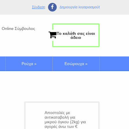
Σύνδεση
Δημιουργία λογαριασμούt
Online Σύμβουλος
Το καλάθι σας είναι
άδειο
Ρούχα
»
Εσώρουχα
»
Αποστολές με
αντικαταβολή για
μικρού όγκου (2kg) για
αγορές άνω των €