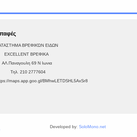
παφές
ΑΤΑΣΤΗΜΑ ΒΡΕΦΙΚΏΝ ΕΙΔΩΝ
XCELLENT ΒΡΕΦΙΚΑ
Λ.Παναγουλη 69 Ν Ιωνια
ηλ. 210 2777604
ttps://maps.app.goo.gl/BMhwLETDSHL5AxSr8
Developed by:
SoloMono.net
r