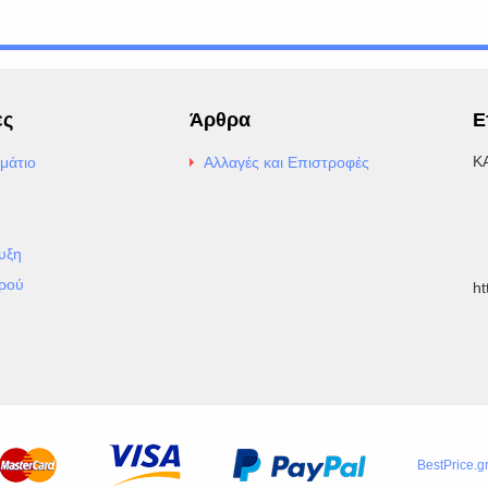
ες
Άρθρα
Ε
Κ
μάτιο
Αλλαγές και Επιστροφές
E
Α
υξη
Τ
ρού
h
BestPrice.g