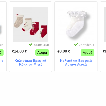
εμα
Σε απόθεμα
Σε απόθεμα
14.00
8.00
€
€
€
€
€
ά
Αγορά
Αγορά
κια
Καλτσάκια Βρεφικά
Καλτσάκια Βρεφικά
Κόκκινα-Μπεζ
Αμπιγέ Λευκά