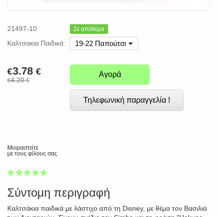
21497-10
Σε απόθεμα
Καλτσακια Παιδικά:
19-22 Παπούτσι
3.78
€
€
Αγορά
4.20
€
€
Τηλεφωνική παραγγελία !
Μοιραστείτε
με τους φίλους σας
1
2
3
4
5
100
Σύντομη περιγραφή
Καλτσάκια παιδικά με λάστιχο από τη Disney, με θέμα τον Βασιλιά