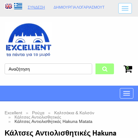
ΣΎΝΔΕΣΗ
ΔΗΜΙΟΥΡΓΊΑ ΛΟΓΑΡΙΑΣΜΟΎT
ΑΠΟΣΤΟΛΈΣ
ΩΡΆΡΙΟ ΚΑΤΑΣΤΉΜΑΤΟΣ
ΦΥΣΙΚΌ ΚΑΤΆΣΤΗΜΑ
ΟΡΟΙ ΚΑΤΑΣΤΉΜΑΤΟΣ
0
Toggle
naviga
Excellent
Ρούχα
Καλτσάκια & Καλσόν
Κάλτσες Αντιολισθητικές
Κάλτσες Αντιολισθητικές Hakuna Matata
Κάλτσες Αντιολισθητικές Hakuna