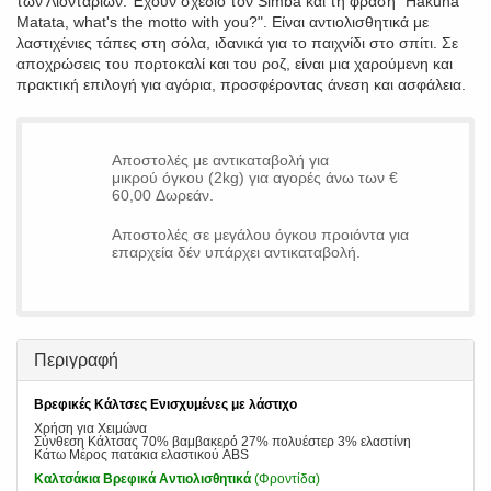
των Λιονταριών. Έχουν σχέδιο τον Simba και τη φράση "Hakuna
Matata, what's the motto with you?". Είναι αντιολισθητικά με
λαστιχένιες τάπες στη σόλα, ιδανικά για το παιχνίδι στο σπίτι. Σε
αποχρώσεις του πορτοκαλί και του ροζ, είναι μια χαρούμενη και
πρακτική επιλογή για αγόρια, προσφέροντας άνεση και ασφάλεια.
Αποστολές με αντικαταβολή για
μικρού όγκου (2kg) για αγορές άνω των €
60,00 Δωρεάν.
Αποστολές σε μεγάλου όγκου προιόντα για
επαρχεία δέν υπάρχει αντικαταβολή.
Περιγραφή
Βρεφικές Κάλτσες Ενισχυμένες με λάστιχο
Χρήση για Χειμώνα
Σύνθεση Κάλτσας 70% βαμβακερό 27% πολυέστερ 3% ελαστίνη
Κάτω Μέρος πατάκια ελαστικού ABS
Καλτσάκια Βρεφικά Αντιολισθητικά
(Φροντίδα)