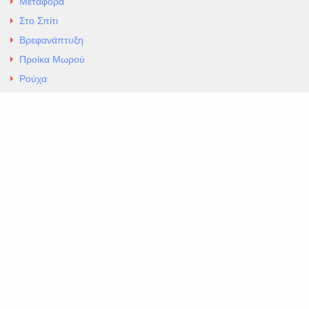
Μεταφορά
Στο Σπίτι
Βρεφανάπτυξη
Προίκα Μωρού
Ρούχα
Εσώρουχα
Άρθρα
Αλλαγές και Επιστροφές
Επαφές
ΚΑΤΑΣΤΗΜΑ ΒΡΕΦΙΚΏΝ ΕΙΔΩΝ
EXCELLENT ΒΡΕΦΙΚΑ
ΑΛ.Παναγουλη 69 Ν Ιωνια
Τηλ. 210 2777604
https://maps.app.goo.gl/BMhwLETDSHL5AxSr8