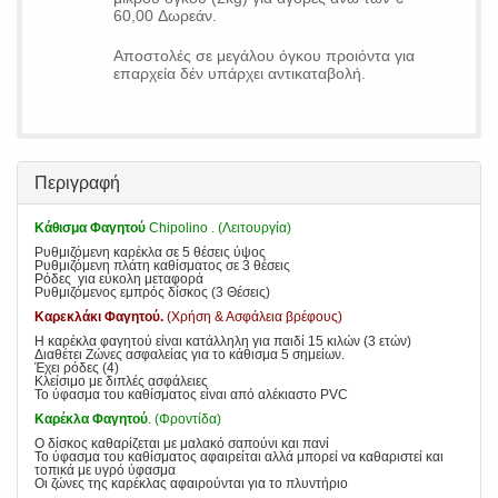
60,00 Δωρεάν.
Αποστολές σε μεγάλου όγκου προιόντα για
επαρχεία δέν υπάρχει αντικαταβολή.
Περιγραφή
Κάθισμα Φαγητού
Chipolino . (Λειτουργία)
Ρυθμιζόμενη καρέκλα σε 5 θέσεις ύψος
Ρυθμιζόμενη πλάτη καθίσματος σε 3 θέσεις
Ρόδες για εύκολη μεταφορά
Ρυθμιζόμενος εμπρός δίσκος (3 Θέσεις)
Καρεκλάκι Φαγητού.
(Χρήση & Ασφάλεια βρέφους)
Η καρέκλα φαγητού είναι κατάλληλη για παιδί 15 κιλών (3 ετών)
Διαθέτει Ζώνες ασφαλείας για το κάθισμα 5 σημείων.
Έχει ρόδες (4)
Κλείσιμο με διπλές ασφάλειες
Το ύφασμα του καθίσματος είναι από αλέκιαστο PVC
Καρέκλα Φαγητού
. (Φροντίδα)
Ο δίσκος καθαρίζεται με μαλακό σαπούνι και πανί
Το ύφασμα του καθίσματος αφαιρείται αλλά μπορεί να καθαριστεί και
τοπικά με υγρό ύφασμα
Οι ζώνες της καρέκλας αφαιρούνται για το πλυντήριο