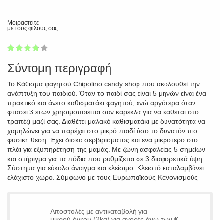
Μοιραστείτε
με τους φίλους σας
1
2
3
4
5
73
Σύντομη περιγραφή
Το Κάθισμα φαγητού Chipolino candy shop που ακολουθεί την
ανάπτυξη του παιδιού. Όταν το παιδί σας είναι 5 μηνών είναι ένα
πρακτικό και άνετο καθισματάκι φαγητού, ενώ αργότερα όταν
φτάσει 3 ετών χρησιμοποιείται σαν καρέκλα για να κάθεται στο
τραπέζι μαζί σας. Διαθέτει μαλακό καθισματάκι με δυνατότητα να
χαμηλώνει για να παρέχει στο μικρό παιδί όσο το δυνατόν πιο
φυσική θέση. Έχει δίσκο σερβιρίσματος και ένα μικρότερο στο
πλάι για εξυπηρέτηση της μαμάς. Με ζώνη ασφαλείας 5 σημείων
και στήριγμα για τα πόδια που ρυθμίζεται σε 3 διαφορετικά ύψη.
Σύστημα για εύκολο άνοιγμα και κλείσιμο. Κλειστό καταλαμβάνει
ελάχιστο χώρο. Σύμφωνο με τους Ευρωπαϊκούς Κανονισμούς
Αποστολές με αντικαταβολή για
μικρού όγκου (2kg) για αγορές άνω των €