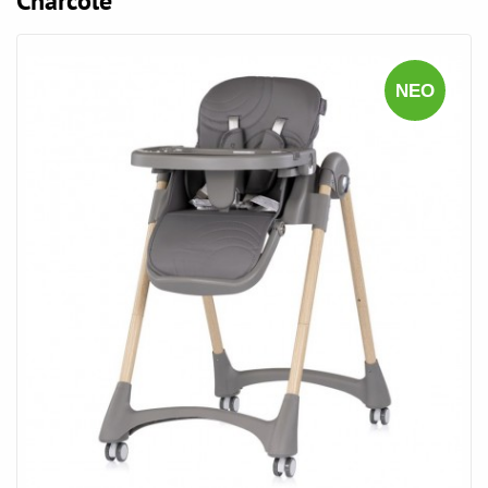
Charcole
ΝΈΟ