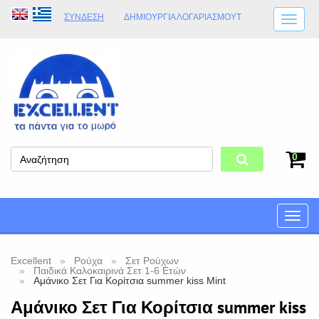
ΣΎΝΔΕΣΗ
ΔΗΜΙΟΥΡΓΊΑ ΛΟΓΑΡΙΑΣΜΟΎT
ΑΠΟΣΤΟΛΈΣ
ΩΡΆΡΙΟ ΚΑΤΑΣΤΉΜΑΤΟΣ
ΦΥΣΙΚΌ ΚΑΤΆΣΤΗΜΑ
ΟΡΟΙ ΚΑΤΑΣΤΉΜΑΤΟΣ
0
Toggle
naviga
Excellent
Ρούχα
Σετ Ρούχων
Παιδικά Καλοκαιρινά Σετ 1-6 Ετών
Αμάνικο Σετ Για Κορίτσια summer kiss Mint
Αμάνικο Σετ Για Κορίτσια summer kiss