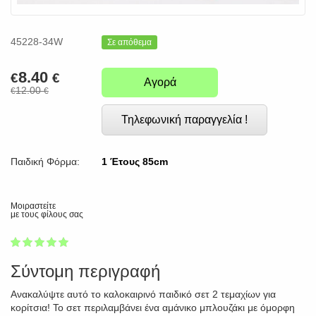
45228-34W
Σε απόθεμα
8.40
€
€
Αγορά
12.00
€
€
Τηλεφωνική παραγγελία !
Παιδική Φόρμα:
1 Έτους 85cm
Μοιραστείτε
με τους φίλους σας
1
2
3
4
5
100
Σύντομη περιγραφή
Ανακαλύψτε αυτό το καλοκαιρινό παιδικό σετ 2 τεμαχίων για
κορίτσια! Το σετ περιλαμβάνει ένα αμάνικο μπλουζάκι με όμορφη