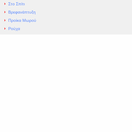
Στο Σπίτι
Βρεφανάπτυξη
Προίκα Μωρού
Ρούχα
Εσώρουχα
Άρθρα
Αλλαγές και Επιστροφές
Επαφές
ΚΑΤΑΣΤΗΜΑ ΒΡΕΦΙΚΏΝ ΕΙΔΩΝ
EXCELLENT ΒΡΕΦΙΚΑ
ΑΛ.Παναγουλη 69 Ν Ιωνια
Τηλ. 210 2777604
https://maps.app.goo.gl/BMhwLETDSHL5AxSr8