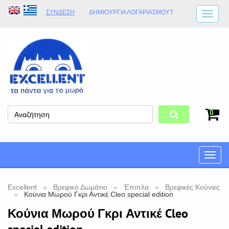
ΣΎΝΔΕΣΗ
ΔΗΜΙΟΥΡΓΊΑ ΛΟΓΑΡΙΑΣΜΟΎT
ΑΠΟΣΤΟΛΈΣ
ΩΡΆΡΙΟ ΚΑΤΑΣΤΉΜΑΤΟΣ
ΦΥΣΙΚΌ ΚΑΤΆΣΤΗΜΑ
ΟΡΟΙ ΚΑΤΑΣΤΉΜΑΤΟΣ
0
Toggle
naviga
Excellent
Βρεφικό Δωμάτιο
Έπιπλα
Βρεφικές Κούνιες
Κούνια Μωρού Γκρι Αντικέ Cleo special edition
Κούνια Μωρού Γκρι Αντικέ Cleo