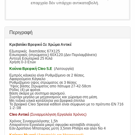
επαρχεία δέν υπάρχει αντικαταβολή.
Περιγραφή
Κρεβατάκι Βρεφικό Σε Χρώμα Αντικέ
Εξωτερικές διαστάσεις 67Χ125
Εσωτερικές (στρώματος) 60Χ120.(Δεν Περιλαμβάνετε)
Αντοχή Εσωτερικά 25 Κιλά
Χρήση 0-3 Ετών
Κούνια Βρεφική Cleo S.E
(Λειτουργία)
Εμπρός κάγκελο είναι Ρυθμιζόμενο σε 2 θέσεις.
Αφαιρούμενο Κάγκελο
Ρυθμιζόμενο ύψος στρώματος σε 3 θέσεις
Ύψος βάσης Στρωματος απο πάτωμα 27-42-58cm
Ρόδες (4) με φρένα.
Βάση σκάρα με σύστημα αερισμού.
Συρτάρι μεγάλο με μηχανισμούς και χώρισμα στη μέση.
Μη τοξικά υλικά κατάλληλα για βρεφικά έπιπλα
Το βρεφικό Cleo Spesial edition είναι σύμφωνο με το πρότυπο ΕΝ 716
1-2-:08
Cleo Αντικέ
(Συναρμολόγιση Εργαλεία Χρόνος)
Χρόνος Συναρμολόγισης 1,5h
Απαραίτητα Εργαλεία μικρό σφυράκι κατσαβίδι σταυρός
Εάν Δραπανο Μπαταρίας μύτη 3,5mm Philips και αλεν Νο 4