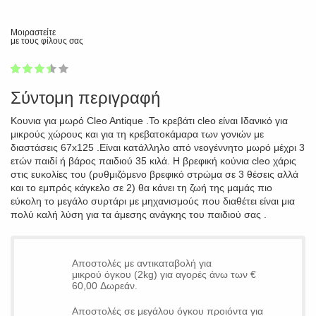
Μοιραστείτε
με τους φίλους σας
1
2
3
4
5
67
Σύντομη περιγραφή
Κουνια για μωρό Cleo Antique .Το κρεβάτι cleo είναι Ιδανικό για
μικρούς χώρους και για τη κρεβατοκάμαρα των γονιών με
διαστάσεις 67x125 .Είναι κατάλληλο από νεογέννητο μωρό μέχρι 3
ετών παιδί ή βάρος παιδιού 35 κιλά. Η βρεφική κούνια cleo χάρις
στις ευκολίες του (ρυθμιζόμενο βρεφικό στρώμα σε 3 θέσεις αλλά
και το εμπρός κάγκελο σε 2) θα κάνει τη ζωή της μαμάς πιο
εύκολη το μεγάλο συρτάρι με μηχανισμούς που διαθέτει είναι μια
πολύ καλή λύση για τα άμεσης ανάγκης του παιδιού σας .
Αποστολές με αντικαταβολή για
μικρού όγκου (2kg) για αγορές άνω των €
60,00 Δωρεάν.
Αποστολές σε μεγάλου όγκου προιόντα για