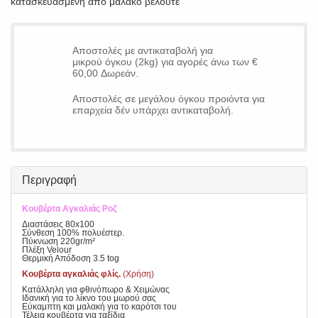
κατασκευασμένη απο μαλακό βελουτέ
Αποστολές με αντικαταβολή για
μικρού όγκου (2kg) για αγορές άνω των €
60,00 Δωρεάν.
Αποστολές σε μεγάλου όγκου προιόντα για
επαρχεία δέν υπάρχει αντικαταβολή.
Περιγραφή
Κουβέρτα Αγκαλιάς Ροζ
Διαστάσεις 80x100
Σύνθεση 100% πολυέστερ.
Πύκνωση 220gr/m²
Πλέξη Velour
Θερμική Απόδοση 3.5 tog
Κουβέρτα αγκαλιάς φλίς.
(Χρήση)
Κατάλληλη για φθινόπωρο & Χειμώνας
Ιδανική για το λίκνο του μωρού σας
Εύκαμπτη και μαλακή για το καρότσι του
Τέλεια κουβέρτα για ταξίδια