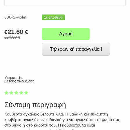
636-S-violet
Σε απόθεμα
21.60
€
€
Αγορά
24.00
€
€
Τηλεφωνική παραγγελία !
Μοιραστείτε
με τους φίλους σας
1
2
3
4
5
100
Σύντομη περιγραφή
Κουβέρτα αγκαλιάς βελουτέ λιλά. Η μαλακή και εύκαμπτη
κουβέρτα αγκαλιάς είναι ιδανική για να αγκαλιάζετε το μωρό σας
στο λίκνο ή στο καρότσι του. Η κουβερτούλα είναι