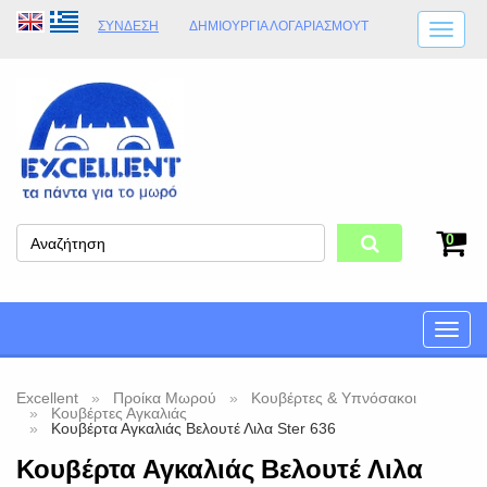
ΣΎΝΔΕΣΗ
ΔΗΜΙΟΥΡΓΊΑ ΛΟΓΑΡΙΑΣΜΟΎT
ΑΠΟΣΤΟΛΈΣ
ΩΡΆΡΙΟ ΚΑΤΑΣΤΉΜΑΤΟΣ
ΦΥΣΙΚΌ ΚΑΤΆΣΤΗΜΑ
ΟΡΟΙ ΚΑΤΑΣΤΉΜΑΤΟΣ
0
Toggle
naviga
Excellent
Προίκα Μωρού
Κουβέρτες & Υπνόσακοι
Κουβέρτες Αγκαλιάς
Κουβέρτα Αγκαλιάς Βελουτέ Λιλα Ster 636
Κουβέρτα Αγκαλιάς Βελουτέ Λιλα