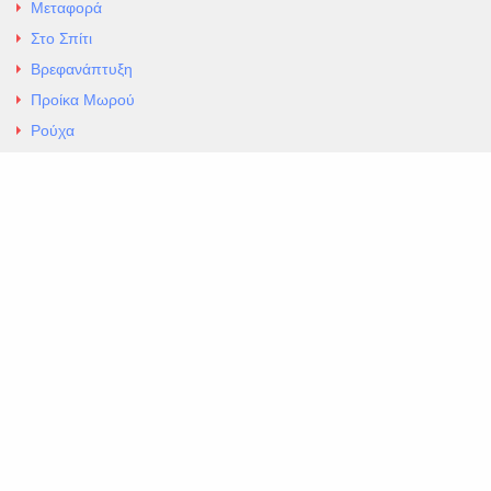
Μεταφορά
Στο Σπίτι
Βρεφανάπτυξη
Προίκα Μωρού
Ρούχα
Εσώρουχα
Άρθρα
Αλλαγές και Επιστροφές
Επαφές
ΚΑΤΑΣΤΗΜΑ ΒΡΕΦΙΚΏΝ ΕΙΔΩΝ
EXCELLENT ΒΡΕΦΙΚΑ
ΑΛ.Παναγουλη 69 Ν Ιωνια
Τηλ. 210 2777604
https://maps.app.goo.gl/BMhwLETDSHL5AxSr8