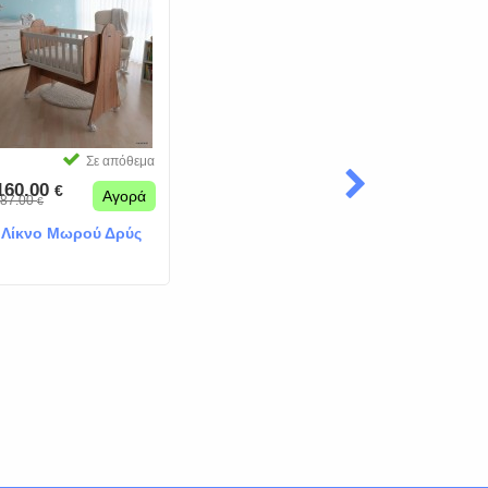
Σε απόθεμα
160.00
€
Αγορά
87.00
€
Λίκνο Μωρού Δρύς