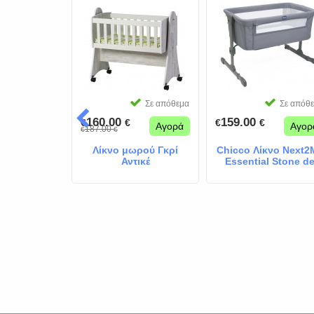
Σε απόθεμα
Σε απόθ
160.00
159.00
€
€
€
€
Αγορά
Αγορ
187.00
€
€
Λίκνο μωρού Γκρί
Chicco Λίκνο Next2
Αντικέ
Essential Stone d
Lux