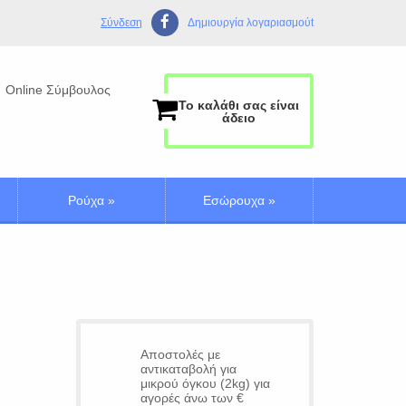
Σύνδεση
Δημιουργία λογαριασμούt
Online Σύμβουλος
Το καλάθι σας είναι
άδειο
Ρούχα
»
Εσώρουχα
»
Αποστολές με
αντικαταβολή για
μικρού όγκου (2kg) για
αγορές άνω των €