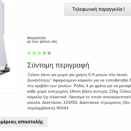
Τηλεφωνική παραγγελία !
Μοιραστείτε
με τους φίλους σας
1
2
3
4
5
69
Σύντομη περιγραφή
Ξύλινο λίκνο για μωρό για χρήση 0-9 μηνών όλο λευκό.
Δυνατότητες" Αφαιρούμενο κάγκελο για να τοποθετηθεί 
στο κρεβάτι των γονέων. Ρόδες 4 με φρένα για να μεταφέ
κάθε χώρο ενισχυμένη 18mm βάση αντοχής 22kg Ξύλιν
κάγκελα όχι πλαστικά .Λίκνισμα το οποίο απενεργοποιείτ
εύκολα. Διαστάσεις 103Χ55. Διαστάσεις στρώματος (δεν
περιλαμβάνετε) 90Χ44
μέρειες αποστολής