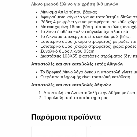
Λίκνο μωρού ξύλινο για χρήση 0-9 μηνών
Λίκνισμα Απλό τύπου βάρκας
Αφαιρούμενο κάγκελο για να τοποθετηθεί δίπλα σ
Ρόδες 4 με φρένα για να μεταφέρεται σε κάθε χώρ
Με ενισχυμένη 18mm βάση τύπου σκάλας αντοχή
Το λίκνο διαθέτει Ξύλινα κάγκελα όχι πλαστικά.
Το Λίκνισμα απενεργοποιείτε εύκολα με 2 βίδες.
Εσωτερικό ύψος (σκάρα στρώματος) με ρόδες π
Εσωτερικό ύψος (σκάρα στρώματος) χωρίς ρόδε
Συνολικό ύψος λίκνου 93cm
Διαστάσεις 103Χ55.Διαστάσεις στρώματος (δεν π
Αποστολές και αντικαταβολές εκτός Αθηνών
Το Βρεφικό Λίκνο λόγο όγκου η αποστολή γίνετε
Ο τρόπος πληρωμής είναι τραπεζική κατάθεση
Αποστολές και αντικαταβολές Αθηνών
Αποστολή και Αντικαταβολή στην Αθήνα με δικά
Παραλαβή από το κατάστημα μας
Παρόμοια προϊόντα