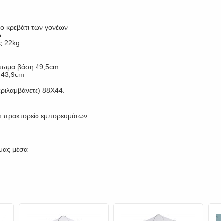
το κρεβάτι των γονέων
ο
ς 22kg
άτωμα βάση 49,5cm
ς 43,9cm
εριλαμβάνετε) 88Χ44.
 με πρακτορείο εμπορευμάτων
 μας μέσα