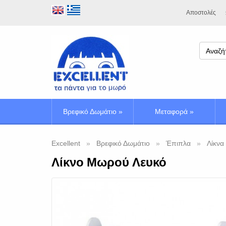
Αποστολές
Βρεφικό Δωμάτιο
»
Μεταφορά
»
Excellent
Βρεφικό Δωμάτιο
Έπιπλα
Λίκνα
Λίκνο Μωρού Λευκό