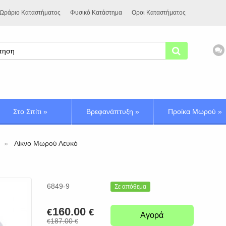
Ωράριο Καταστήματος
Φυσικό Κατάστημα
Οροι Καταστήματος
Στο Σπίτι
»
Βρεφανάπτυξη
»
Προίκα Μωρού
»
Λίκνο Μωρού Λευκό
6849-9
Σε απόθεμα
160.00
€
€
Αγορά
187.00
€
€