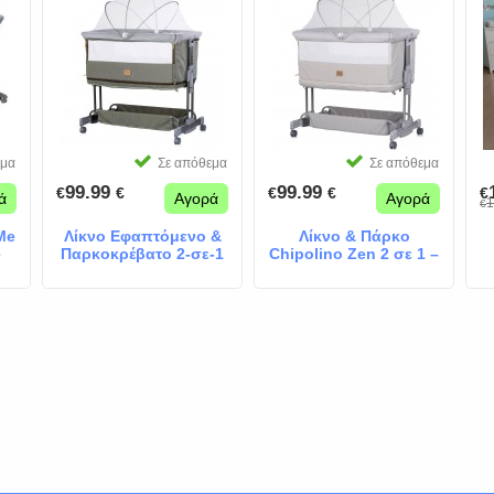
εμα
Σε απόθεμα
Σε απόθεμα
99.99
99.99
€
€
€
€
€
ά
Αγορά
Αγορά
1
€
Me
Λίκνο Εφαπτόμενο &
Λίκνο & Πάρκο
e
Παρκοκρέβατο 2-σε-1
Chipolino Zen 2 σε 1 –
Zen Matsa
New Platinum