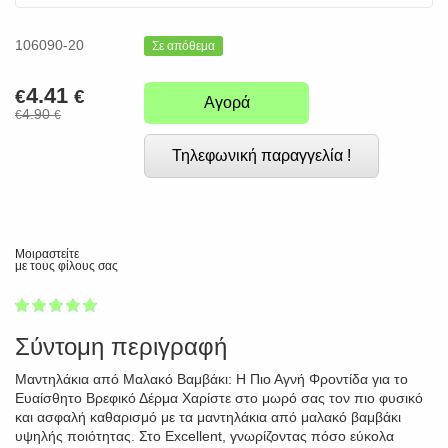
106090-20
Σε απόθεμα
4.41
€
€
Αγορά
4.90
€
€
Τηλεφωνική παραγγελία !
Μοιραστείτε
με τους φίλους σας
1
2
3
4
5
100
Σύντομη περιγραφή
Μαντηλάκια από Μαλακό Βαμβάκι: Η Πιο Αγνή Φροντίδα για το
Ευαίσθητο Βρεφικό Δέρμα Χαρίστε στο μωρό σας τον πιο φυσικό
και ασφαλή καθαρισμό με τα μαντηλάκια από μαλακό βαμβάκι
υψηλής ποιότητας. Στο Excellent, γνωρίζοντας πόσο εύκολα