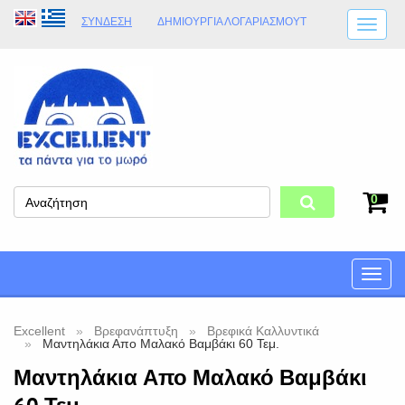
ΣΎΝΔΕΣΗ
ΔΗΜΙΟΥΡΓΊΑ ΛΟΓΑΡΙΑΣΜΟΎT
ΑΠΟΣΤΟΛΈΣ
ΩΡΆΡΙΟ ΚΑΤΑΣΤΉΜΑΤΟΣ
ΦΥΣΙΚΌ ΚΑΤΆΣΤΗΜΑ
ΟΡΟΙ ΚΑΤΑΣΤΉΜΑΤΟΣ
0
Toggle
naviga
Excellent
Βρεφανάπτυξη
Βρεφικά Καλλυντικά
Μαντηλάκια Απο Μαλακό Βαμβάκι 60 Τεμ.
Μαντηλάκια Απο Μαλακό Βαμβάκι