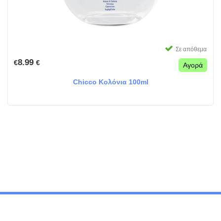
Σε απόθεμα
8.99
€
€
Αγορά
Chicco Κολόνια 100ml