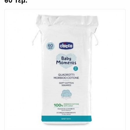
60 Τεμ.