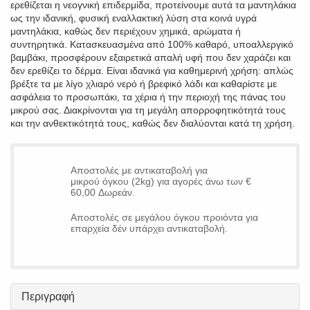
ερεθίζεται η νεογνική επιδερμίδα, προτείνουμε αυτά τα μαντηλάκια
ως την ιδανική, φυσική εναλλακτική λύση στα κοινά υγρά
μαντηλάκια, καθώς δεν περιέχουν χημικά, αρώματα ή
συντηρητικά. Κατασκευασμένα από 100% καθαρό, υποαλλεργικό
βαμβάκι, προσφέρουν εξαιρετικά απαλή υφή που δεν χαράζει και
δεν ερεθίζει το δέρμα. Είναι ιδανικά για καθημερινή χρήση: απλώς
βρέξτε τα με λίγο χλιαρό νερό ή βρεφικό λάδι και καθαρίστε με
ασφάλεια το προσωπάκι, τα χέρια ή την περιοχή της πάνας του
μικρού σας. Διακρίνονται για τη μεγάλη απορροφητικότητά τους
και την ανθεκτικότητά τους, καθώς δεν διαλύονται κατά τη χρήση.
Εξασφαλίστε την απόλυτη προστασία της βρεφικής επιδερμίδας
από την πρώτη μέρα, με την εγγύηση ποιότητας του Excellent.gr.
Αποστολές με αντικαταβολή για
μικρού όγκου (2kg) για αγορές άνω των €
60,00 Δωρεάν.
Αποστολές σε μεγάλου όγκου προιόντα για
επαρχεία δέν υπάρχει αντικαταβολή.
Περιγραφή