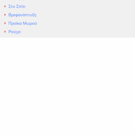
Στο Σπίτι
Βρεφανάπτυξη
Προίκα Μωρού
Ρούχα
Εσώρουχα
Άρθρα
Αλλαγές και Επιστροφές
Επαφές
ΚΑΤΑΣΤΗΜΑ ΒΡΕΦΙΚΏΝ ΕΙΔΩΝ
EXCELLENT ΒΡΕΦΙΚΑ
ΑΛ.Παναγουλη 69 Ν Ιωνια
Τηλ. 210 2777604
https://maps.app.goo.gl/BMhwLETDSHL5AxSr8