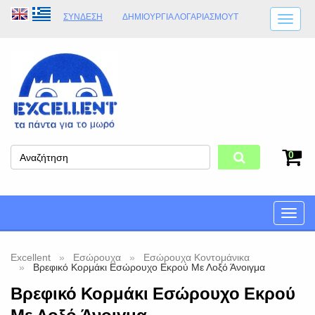
ΣΎΝΔΕΣΗ
ΔΗΜΙΟΥΡΓΊΑ ΛΟΓΑΡΙΑΣΜΟΎT
ΑΠΟΣΤΟΛΈΣ
ΩΡΆΡΙΟ ΚΑΤΑΣΤΉΜΑΤΟΣ
ΦΥΣΙΚΌ ΚΑΤΆΣΤΗΜΑ
ΟΡΟΙ ΚΑΤΑΣΤΉΜΑΤΟΣ
0
Toggle
naviga
Excellent
Εσώρουχα
Εσώρουχα Κοντομάνικα
Βρεφικό Κορμάκι Εσώρουχο Εκρού Με Λοξό Άνοιγμα
Βρεφικό Κορμάκι Εσώρουχο Εκρού