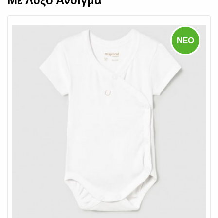
Με Λοξό Άνοιγμα
ΝΈΟ