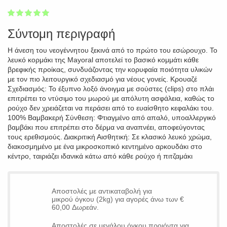
1
2
3
4
5
100
Σύντομη περιγραφή
Η άνεση του νεογέννητου ξεκινά από το πρώτο του εσώρουχο. Το
λευκό κορμάκι της Mayoral αποτελεί το βασικό κομμάτι κάθε
βρεφικής προίκας, συνδυάζοντας την κορυφαία ποιότητα υλικών
με τον πιο λειτουργικό σχεδιασμό για νέους γονείς. Κρουαζέ
Σχεδιασμός: Το έξυπνο λοξό άνοιγμα με σούστες (clips) στο πλάι
επιτρέπει το ντύσιμο του μωρού με απόλυτη ασφάλεια, καθώς το
ρούχο δεν χρειάζεται να περάσει από το ευαίσθητο κεφαλάκι του.
100% Βαμβακερή Σύνθεση: Φτιαγμένο από απαλό, υποαλλεργικό
βαμβάκι που επιτρέπει στο δέρμα να αναπνέει, αποφεύγοντας
τους ερεθισμούς. Διακριτική Αισθητική: Σε κλασικό λευκό χρώμα,
διακοσμημένο με ένα μικροσκοπικό κεντημένο αρκουδάκι στο
κέντρο, ταιριάζει ιδανικά κάτω από κάθε ρούχο ή πιτζαμάκι
Αποστολές με αντικαταβολή για
μικρού όγκου (2kg) για αγορές άνω των €
60,00 Δωρεάν.
Αποστολές σε μεγάλου όγκου προιόντα για