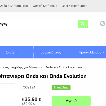
Ωράριο Καταστήματος
Φυσικό Κατάστημα
Οροι Καταστήματος
Στο Σπίτι
»
Βρεφανάπτυξη
»
Προίκα Μωρού
»
άρες στήριξης για Μπανιέρα Onda και Onda Evolution
πανιέρα Onda και Onda Evolution
7039194
Σε απόθεμα
35.90
€
€
Αγορά
39.00
€
€