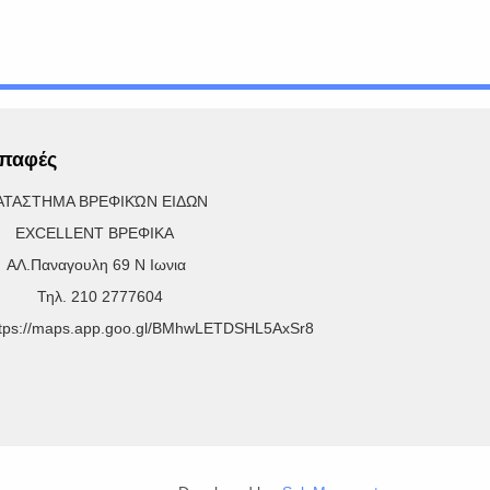
παφές
ΑΤΑΣΤΗΜΑ ΒΡΕΦΙΚΏΝ ΕΙΔΩΝ
XCELLENT ΒΡΕΦΙΚΑ
Λ.Παναγουλη 69 Ν Ιωνια
ηλ. 210 2777604
ttps://maps.app.goo.gl/BMhwLETDSHL5AxSr8