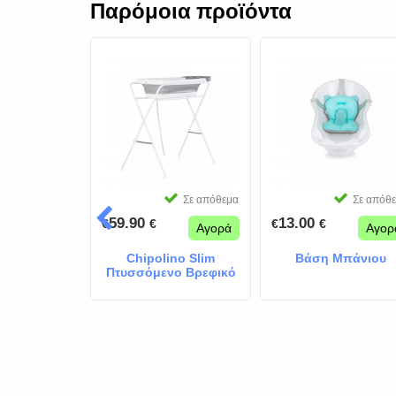
Παρόμοια προϊόντα
Σε απόθεμα
Σε απόθ
59.90
13.00
€
€
€
€
Αγορά
Αγορ
Chipolino Slim
Βάση Μπάνιου
Πτυσσόμενο Βρεφικό
Μπανιάκι με Βάση &
Ψηφιακό Θερμόμετρο
Grey