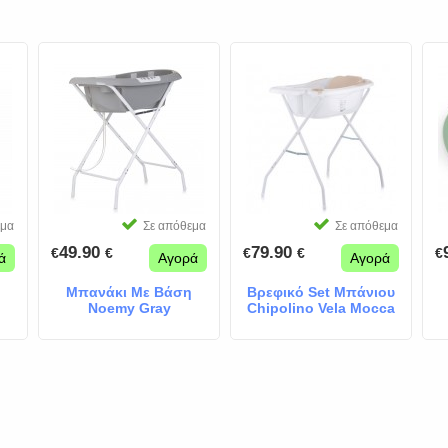
εμα
Σε απόθεμα
Σε απόθεμα
49.90
79.90
€
€
€
€
€
ά
Αγορά
Αγορά
Μπανάκι Με Βάση
Βρεφικό Set Μπάνιου
Noemy Gray
Chipolino Vela Mocca