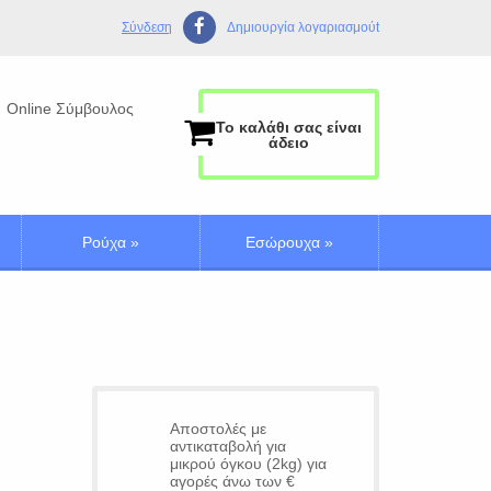
Σύνδεση
Δημιουργία λογαριασμούt
Online Σύμβουλος
Το καλάθι σας είναι
άδειο
Ρούχα
»
Εσώρουχα
»
Αποστολές με
αντικαταβολή για
μικρού όγκου (2kg) για
αγορές άνω των €