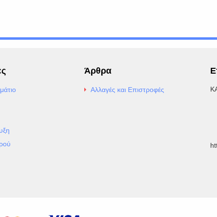
ες
Άρθρα
Ε
Κ
μάτιο
Αλλαγές και Επιστροφές
E
Α
υξη
Τ
ρού
h