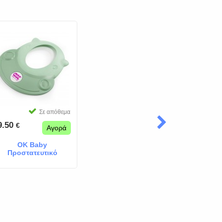
Σε απόθεμα
9.50
€
Αγορά
OK Baby
Προστατευτικό
Καπέλο Λουσίματος
Hippo Mint