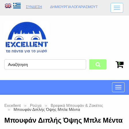
ΣΎΝΔΕΣΗ
ΔΗΜΙΟΥΡΓΊΑ ΛΟΓΑΡΙΑΣΜΟΎT
ΑΠΟΣΤΟΛΈΣ
ΩΡΆΡΙΟ ΚΑΤΑΣΤΉΜΑΤΟΣ
ΦΥΣΙΚΌ ΚΑΤΆΣΤΗΜΑ
ΟΡΟΙ ΚΑΤΑΣΤΉΜΑΤΟΣ
0
Toggle
naviga
Excellent
Ρούχα
Βρεφικά Μπουφάν & Ζακέτες
Μπουφάν Διπλής Όψης Μπλε Μέντα
Μπουφάν Διπλής Όψης Μπλε Μέντα