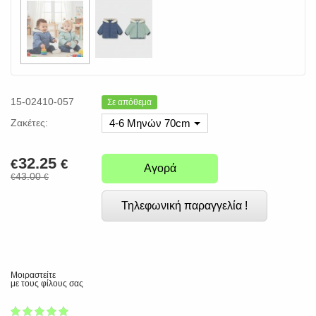
15-02410-057
Σε απόθεμα
Ζακέτες:
4-6 Μηνών 70cm
32.25
€
€
Αγορά
43.00
€
€
Τηλεφωνική παραγγελία !
Μοιραστείτε
με τους φίλους σας
1
2
3
4
5
100