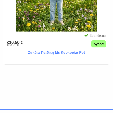
Σε απόθεμα
16.50
€
€
Αγορά
33.00
€
€
Ζακέτα Παιδική Με Κουκούλα Ροζ