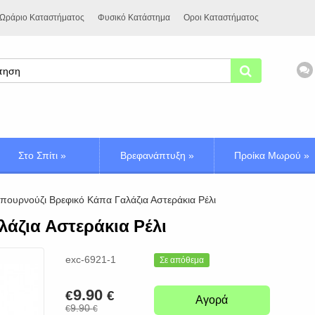
Ωράριο Καταστήματος
Φυσικό Κατάστημα
Οροι Καταστήματος
Στο Σπίτι
»
Βρεφανάπτυξη
»
Προίκα Μωρού
»
πουρνούζι Βρεφικό Κάπα Γαλάζια Αστεράκια Ρέλι
άζια Αστεράκια Ρέλι
exc-6921-1
Σε απόθεμα
9.90
€
€
Αγορά
9.90
€
€