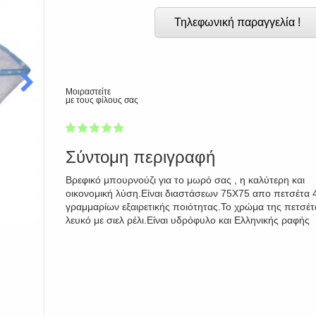
Τηλεφωνική παραγγελία !
Μοιραστείτε
με τους φίλους σας
1
2
3
4
5
100
Σύντομη περιγραφή
Βρεφικό μπουρνούζι για το μωρό σας , η καλύτερη και
οικονομική λύση.Είναι διαστάσεων 75Χ75 απο πετσέτα 
γραμμαρίων εξαιρετικής ποιότητας.Το χρώμα της πετσέτα
λευκό με σιελ ρέλι.Είναι υδρόφυλο και Ελληνικής ραφής