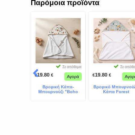
Παρόμοια προϊόντα
Σε απόθεμα
Σε απόθεμα
Σε απόθ
19.80
19.80
€
€
€
€
Αγορά
Αγορά
Αγορ
κή Κάπα
Βρεφική Κάπα-
Βρεφικό Μπουρνούζ
ρνούζι
Μπουρνούζι "Boho
Κάπα Forest
κια Σιελ
Forest"
 - Απαλό
νιέ