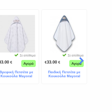
Σε απόθεμα
Σε απόθεμα
33.00
33.00
25.00
€
€
€
€
€
Αγορά
Αγορά
Βρεφική Πετσέτα με
Παιδική Πετσέτα με
Παιδικό
Κουκούλα Mayoral
Κουκούλα Mayoral
Πόντσο 
Αρκουδάκια
Ελεφαντάκι
Mayo
Ιπποπ