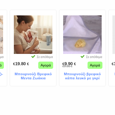
εμα
Σε απόθεμα
Σε απόθεμα
19.80
9.90
€
€
€
€
€
ά
Αγορά
Αγορά
9.90
€
€
ι-
Μπουρνούζι Βρεφικό
Μπουρνούζι βρεφικό
Μεντα Ζωάκια
κάπα λευκό με γκρί
ρέλι