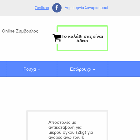
Σύνδεση
Δημιουργία λογαριασμούt
Online Σύμβουλος
Το καλάθι σας είναι
άδειο
Ρούχα
»
Εσώρουχα
»
Αποστολές με
αντικαταβολή για
μικρού όγκου (2kg) για
αγορές άνω των €