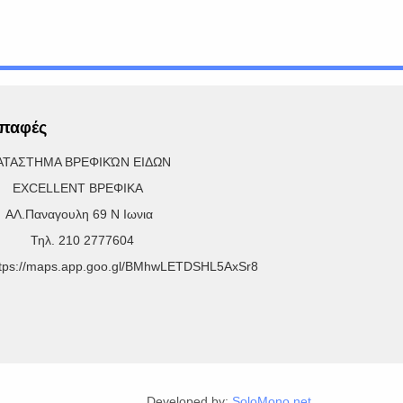
παφές
ΑΤΑΣΤΗΜΑ ΒΡΕΦΙΚΏΝ ΕΙΔΩΝ
XCELLENT ΒΡΕΦΙΚΑ
Λ.Παναγουλη 69 Ν Ιωνια
ηλ. 210 2777604
ttps://maps.app.goo.gl/BMhwLETDSHL5AxSr8
Developed by:
SoloMono.net