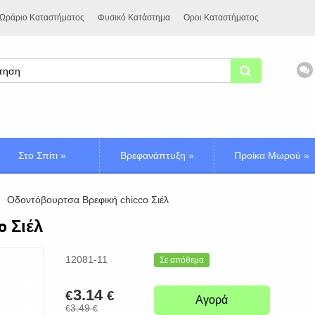
Ωράριο Καταστήματος
Φυσικό Κατάστημα
Οροι Καταστήματος
Στο Σπίτι
»
Βρεφανάπτυξη
»
Προίκα Μωρού
»
Οδοντόβουρτσα Βρεφική chicco Σιέλ
 Σιέλ
12081-11
Σε απόθεμα
3.14
€
€
Αγορά
3.49
€
€