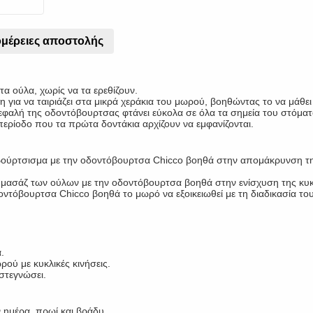
μέρειες αποστολής
τα ούλα, χωρίς να τα ερεθίζουν.
η για να ταιριάζει στα μικρά χεράκια του μωρού, βοηθώντας το να μάθε
εφαλή της οδοντόβουρτσας φτάνει εύκολα σε όλα τα σημεία του στόμα
περίοδο που τα πρώτα δοντάκια αρχίζουν να εμφανίζονται.
 βούρτσισμα με την οδοντόβουρτσα Chicco βοηθά στην απομάκρυνση τ
 μασάζ των ούλων με την οδοντόβουρτσα βοηθά στην ενίσχυση της κυκλ
οδοντόβουρτσα Chicco βοηθά το μωρό να εξοικειωθεί με τη διαδικασία 
.
ού με κυκλικές κινήσεις.
στεγνώσει.
 ημέρα, πρωί και βράδυ.