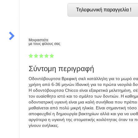
Τηλεφωνική παραγγελία !
Μοιραστείτε
με τους φίλους σας
1
2
3
4
5
100
Σύντομη περιγραφή
Οδοντόβουρτσα Βρεφική σιελ κατάλληλη για το μωρό σα
χρήση από 6-36 μηνών.Iδανική για τα πρώτα νεογιλά δο
Η οδοντόβουρτσα Chicco είναι εξαιρετικά μελετημένη, σέ
τον ευαίσθητο ιστό και το σμάλτο των δοντιών. Η καθημ
οδοντιατρική υγιεινή είναι μια καλή συνήθεια που πρέπει
μαθαίνεται από πολύ μικρή ηλικία. Είναι σημαντική τόσο 
αποφευχθεί η δημιουργία βακτηρίων αλλά και για να υιοθ
αργότερα η υγιεινή της στοματικής κοιλότητας όταν τα π
γίνουν ενήλικες.