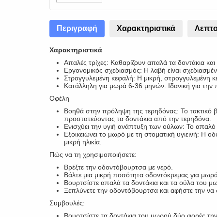
Περιγραφή
Χαρακτηριστικά
Λεπτο
Χαρακτηριστικά
Απαλές τρίχες: Καθαρίζουν απαλά τα δοντάκια και 
Εργονομικός σχεδιασμός: Η λαβή είναι σχεδιασμέν
Στρογγυλεμένη κεφαλή: Η μικρή, στρογγυλεμένη κ
Κατάλληλη για μωρά 6-36 μηνών: Ιδανική για την 
Οφέλη
Βοηθά στην πρόληψη της τερηδόνας: Το τακτικό
προστατεύοντας τα δοντάκια από την τερηδόνα.
Ενισχύει την υγιή ανάπτυξη των ούλων: Το απαλό
Εξοικειώνει το μωρό με τη στοματική υγιεινή: Η 
μικρή ηλικία.
Πώς να τη χρησιμοποιήσετε:
Βρέξτε την οδοντόβουρτσα με νερό.
Βάλτε μια μικρή ποσότητα οδοντόκρεμας για μωρά
Βουρτσίστε απαλά τα δοντάκια και τα ούλα του μωρ
Ξεπλύνετε την οδοντόβουρτσα και αφήστε την να 
Συμβουλές:
Βουρτσίστε τα δοντάκια του μωρού δύο φορές την