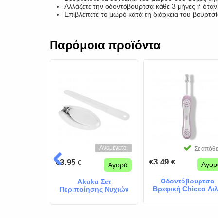
Αλλάζετε την οδοντόβουρτσα κάθε 3 μήνες ή όταν 
Επιβλέπετε το μωρό κατά τη διάρκεια του βουρτσ
Παρόμοια προϊόντα
Αναμένεται
Σε απόθεμα
Σε απόθ
3.49
3.95
€
€
€
€
Αγορά
Αγορ
Αγορά
 ασφάλειας
Οδοντόβουρτσα
Akuku Σετ
o blue
Βρεφική Chicco Λι
Περιποίησης Νυχιών
Μωρού White 2τμχ