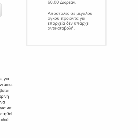
60,00 Δωρεάν.
Αποστολές σε μεγάλου
όγκου προιόντα για
επαρχεία δέν υπάρχει
αντικαταβολή.
ς για
ντάκια.
βεται
ερινή
 να
για να
ετηθεί
αιδιά