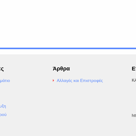
ες
Άρθρα
Ε
Κ
μάτιο
Αλλαγές και Επιστροφές
E
Α
υξη
Τ
ρού
h