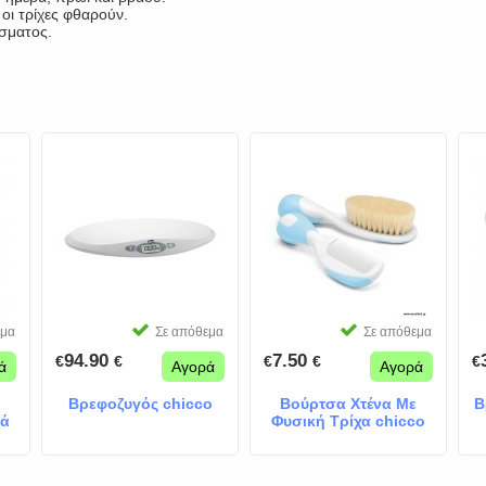
οι τρίχες φθαρούν.
ίσματος.
εμα
Σε απόθεμα
Σε απόθεμα
94.90
7.50
€
€
€
€
€
ά
Αγορά
Αγορά
Βρεφοζυγός chicco
Βούρτσα Χτένα Με
Β
λά
Φυσική Τρίχα chicco
Γαλάζια