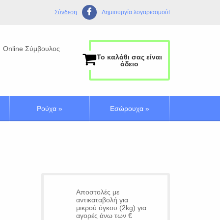
Σύνδεση
Δημιουργία λογαριασμούt
Online Σύμβουλος
Το καλάθι σας είναι
άδειο
Ρούχα
»
Εσώρουχα
»
Αποστολές με
αντικαταβολή για
μικρού όγκου (2kg) για
αγορές άνω των €