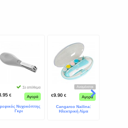
Αναμένεται
Σε απόθεμα
3.95
12.95
9.90
€
€
€
€
€
Αγορά
Αγορά
ρεφικός Νυχοκόπτης
Βρεφι
Cangaroo Nailina:
Γκρι
Περιποίη
Ηλεκτρική Λίμα
Σ
Νυχιών για Μωρά