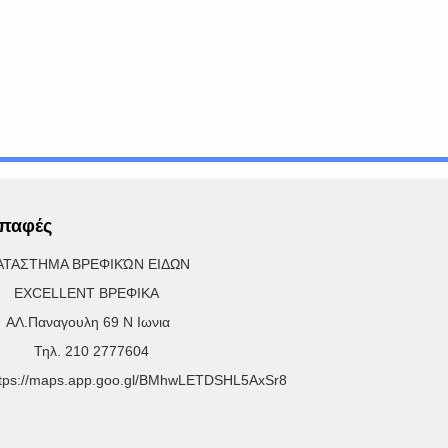
παφές
ΑΤΑΣΤΗΜΑ ΒΡΕΦΙΚΏΝ ΕΙΔΩΝ
XCELLENT ΒΡΕΦΙΚΑ
Λ.Παναγουλη 69 Ν Ιωνια
ηλ. 210 2777604
ttps://maps.app.goo.gl/BMhwLETDSHL5AxSr8