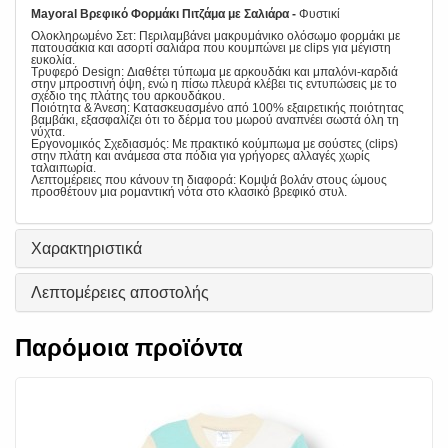
Mayoral Βρεφικό Φορμάκι Πιτζάμα με Σαλιάρα -
Φυστικί
Ολοκληρωμένο Σετ: Περιλαμβάνει μακρυμάνικο ολόσωμο φορμάκι με
πατουσάκια και ασορτί σαλιάρα που κουμπώνει με clips για μέγιστη
ευκολία.
Τρυφερό Design: Διαθέτει τύπωμα με αρκουδάκι και μπαλόνι-καρδιά
στην μπροστινή όψη, ενώ η πίσω πλευρά κλέβει τις εντυπώσεις με το
σχέδιο της πλάτης του αρκουδάκου.
Ποιότητα & Άνεση: Κατασκευασμένο από 100% εξαιρετικής ποιότητας
βαμβάκι, εξασφαλίζει ότι το δέρμα του μωρού αναπνέει σωστά όλη τη
νύχτα.
Εργονομικός Σχεδιασμός: Με πρακτικό κούμπωμα με σούστες (clips)
στην πλάτη και ανάμεσα στα πόδια για γρήγορες αλλαγές χωρίς
ταλαιπωρία.
Λεπτομέρειες που κάνουν τη διαφορά: Κομψά βολάν στους ώμους
προσθέτουν μια ρομαντική νότα στο κλασικό βρεφικό στυλ.
Χαρακτηριστικά
Λεπτομέρειες αποστολής
Παρόμοια προϊόντα