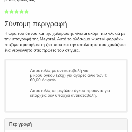
με τους φίλους σας
1
2
3
4
5
100
Σύντομη περιγραφή
Η ώρα του ύπνου και της χαλάρωσης γίνεται ακόμη πιο γλυκιά με
την υπογραφή της Mayoral. Αυτό το ολόσωμο Φυστικί φορμάκι-
πιτζάμα προσφέρει τη ζεστασιά και την απαλότητα που χρειάζεται
ένα νεογέννητο στις πρώτες του στιγμές.
Αποστολές με αντικαταβολή για
μικρού όγκου (2kg) για αγορές άνω των €
60,00 Δωρεάν.
Αποστολές σε μεγάλου όγκου προιόντα για
επαρχεία δέν υπάρχει αντικαταβολή.
Περιγραφή