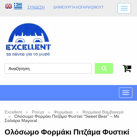
ΣΎΝΔΕΣΗ
ΔΗΜΙΟΥΡΓΊΑ ΛΟΓΑΡΙΑΣΜΟΎT
ΑΠΟΣΤΟΛΈΣ
ΩΡΆΡΙΟ ΚΑΤΑΣΤΉΜΑΤΟΣ
ΦΥΣΙΚΌ ΚΑΤΆΣΤΗΜΑ
ΟΡΟΙ ΚΑΤΑΣΤΉΜΑΤΟΣ
0
Toggle
naviga
Excellent
Ρούχα
Φορμάκια
Φορμάκια Βαμβακερά
Ολόσωμο Φορμάκι Πιτζάμα Φυστικί "Sweet Bear" – Με
Σαλιάρα Mayoral
Ολόσωμο Φορμάκι Πιτζάμα Φυστικί