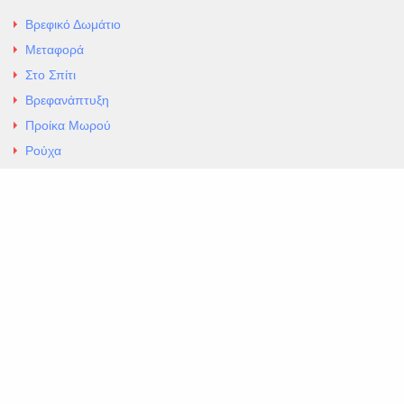
Βρεφικό Δωμάτιο
Μεταφορά
Στο Σπίτι
Βρεφανάπτυξη
Προίκα Μωρού
Ρούχα
Εσώρουχα
Άρθρα
Αλλαγές και Επιστροφές
Επαφές
ΚΑΤΑΣΤΗΜΑ ΒΡΕΦΙΚΏΝ ΕΙΔΩΝ
EXCELLENT ΒΡΕΦΙΚΑ
ΑΛ.Παναγουλη 69 Ν Ιωνια
Τηλ. 210 2777604
https://maps.app.goo.gl/BMhwLETDSHL5AxSr8