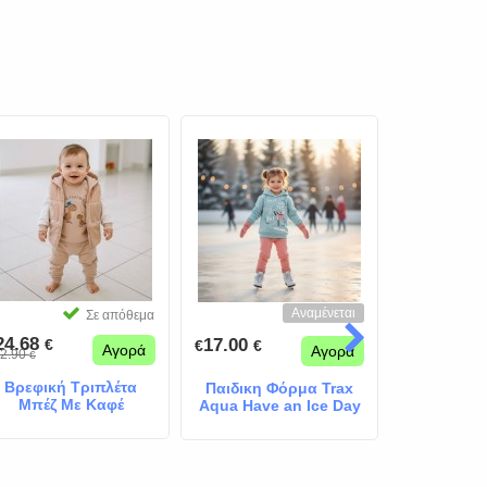
Αναμένεται
Σε απόθεμα
24.68
24.68
17.00
€
€
€
€
€
Αγορά
Αγορά
2.90
32.90
€
€
€
Βρεφική Τριπλέτα
Βρεφικό
Παιδικη Φόρμα Trax
Μπέζ Με Καφέ
Κ
Aqua Have an Ice Day
Αμάνικο Μπουφάν