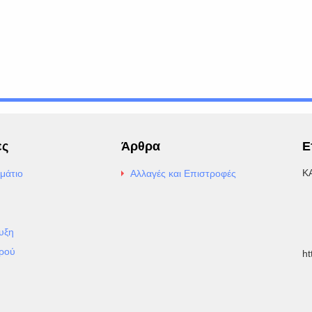
ες
Άρθρα
Ε
Κ
μάτιο
Αλλαγές και Επιστροφές
E
Α
υξη
Τ
ρού
h