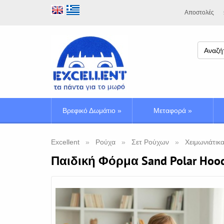
Αποστολές
Βρεφικό Δωμάτιο
»
Μεταφορά
»
Excellent
Ρούχα
Σετ Ρούχων
Χειμωνιάτικα
Παιδική Φόρμα Sand Polar Hoo