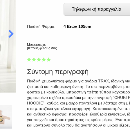
Τηλεφωνική παραγγελία !
Παιδική Φόρμα:
4 Ετών 105cm
Μοιραστείτε
με τους φίλους σας
1
2
3
4
5
100
Σύντομη περιγραφή
Παιδική χειμωνιάτικη φόρμα για αγόρια TRAX, ιδανική γι
ζεστασιά και καθημερινή άνεση. Το σετ περιλαμβάνει μπ
φούτερ με κουκούλα, μπροστινή τσέπη τύπου καγκουρό
χαριτωμένο σχέδιο αρκουδάκι με την επιγραφή “CHUBI
HOODIE”, καθώς και μαύρο παντελόνι με λάστιχο στη μέ
στα μπατζάκια για τέλεια εφαρμογή. Κατασκευασμένο α
και ανθεκτικό ύφασμα, προσφέρει ελευθερία κινήσεων, ι
για παιχνίδι και δραστηριότητες τις κρύες μέρες. Ένα πρ
και μοντέρνο σύνολο που θα αγαπήσουν οι μικροί εξερε