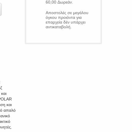
60,00 Δωρεάν.
Αποστολές σε μεγάλου
όγκου προιόντα για
επαρχεία δέν υπάρχει
αντικαταβολή.
α
εζ
 και
 POLAR
ση και
πό απαλό
δανικό
ακτικό
υνητές.