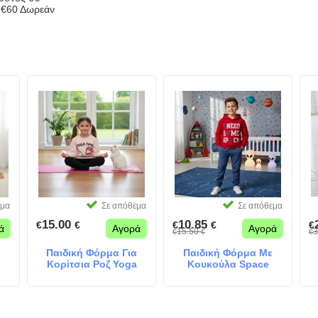
ν €60 Δωρεάν
εμα
Σε απόθεμα
Σε απόθεμα
15.00
10.85
€
€
€
€
€
ά
Αγορά
Αγορά
15.50
3
€
€
€
Παιδική Φόρμα Για
Παιδική Φόρμα Με
Κορίτσια Ροζ Yoga
Κουκούλα Space
Time
Κόκκινο