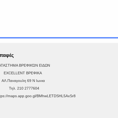
παφές
ΑΤΑΣΤΗΜΑ ΒΡΕΦΙΚΏΝ ΕΙΔΩΝ
XCELLENT ΒΡΕΦΙΚΑ
Λ.Παναγουλη 69 Ν Ιωνια
ηλ. 210 2777604
ttps://maps.app.goo.gl/BMhwLETDSHL5AxSr8