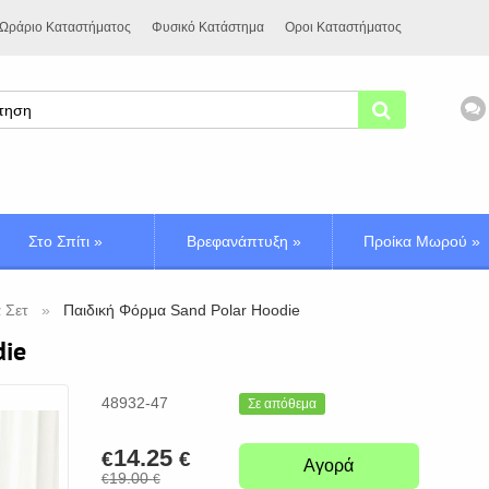
Ωράριο Καταστήματος
Φυσικό Κατάστημα
Οροι Καταστήματος
Στο Σπίτι
»
Βρεφανάπτυξη
»
Προίκα Μωρού
»
 Σετ
Παιδική Φόρμα Sand Polar Hoodie
die
48932-47
Σε απόθεμα
14.25
€
€
Αγορά
19.00
€
€