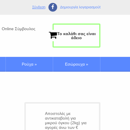
Σύνδεση
Δημιουργία λογαριασμούt
Online Σύμβουλος
Το καλάθι σας είναι
άδειο
Ρούχα
»
Εσώρουχα
»
Αποστολές με
αντικαταβολή για
μικρού όγκου (2kg) για
αγορές άνω των €