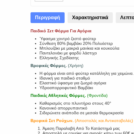
Περιγραφή
Χαρακτηριστικά
Λεπτο
Παιδικό Σετ Φόρμα Για Αγόρια
Ύφασμα χοντρό ζεστό φούτερ
Σύνθεση 80% βαμβάκι 20% Πολυέστερ
Μπλουζάκι με μακριά μανίκια και κουκούλα
Παντελονάκι με φαρδύ λάστιχο
Ελληνικής Σχεδίασης
Βρεφικές Φόρμες.
(Χρήση)
Η φόρμα είναι από φούτερ κατάλληλη για χειμών
Ιδανική για παιδικό σταθμό
Ελαστικό ύφασμα για ζωηρά αγόρια
Υδροαπορροφυτικό Βαμβάκι
Παιδικές Αθλητικές Φόρμες.
(Φροντίδα)
Καθαρισμός στο πλυντήριο στους 40°
Κανονικό απορρυπαντικό
Σιδερώνετε ανάποδα σε μεσαία θερμοκρασία
Βρεφικά Σετ Ρούχων.
(Αποστολές και Αντικαταβολές)
Άμεση Παραλαβή Από Το Κατάστημά μας
Αποστολή με courier για αγορές κάτω των 60€ 