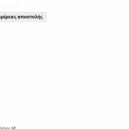
μέρειες αποστολής
α.
κόστος 6€