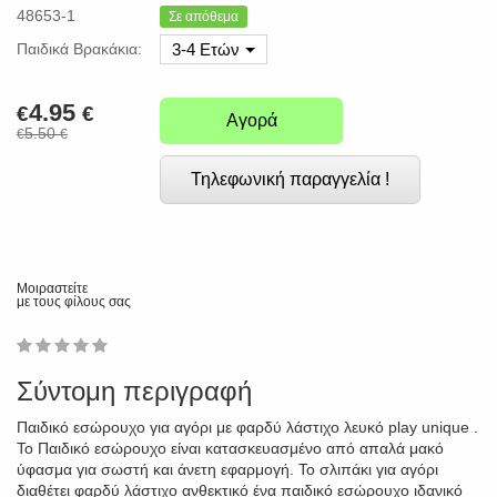
48653-1
Σε απόθεμα
Παιδικά Βρακάκια:
3-4 Ετών
4.95
€
€
Αγορά
5.50
€
€
Τηλεφωνική παραγγελία !
Μοιραστείτε
με τους φίλους σας
1
2
3
4
5
0
Σύντομη περιγραφή
Παιδικό εσώρουχο για αγόρι με φαρδύ λάστιχο λευκό play unique .
Το Παιδικό εσώρουχο είναι κατασκευασμένο από απαλά μακό
ύφασμα για σωστή και άνετη εφαρμογή. Το σλιπάκι για αγόρι
διαθέτει φαρδύ λάστιχο ανθεκτικό ένα παιδικό εσώρουχο ιδανικό