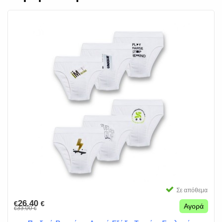
Σε απόθεμα
26.40
€
€
Αγορά
33.00
€
€