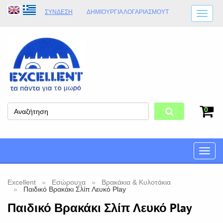
ΣΎΝΔΕΣΗ
ΔΗΜΙΟΥΡΓΊΑ ΛΟΓΑΡΙΑΣΜΟΎT
ΑΠΟΣΤΟΛΈΣ
ΩΡΆΡΙΟ ΚΑΤΑΣΤΉΜΑΤΟΣ
ΦΥΣΙΚΌ ΚΑΤΆΣΤΗΜΑ
ΟΡΟΙ ΚΑΤΑΣΤΉΜΑΤΟΣ
0
Toggle
naviga
Excellent
Εσώρουχα
Βρακάκια & Κυλοτάκια
Παιδικό Βρακάκι Σλίπ Λευκό Play
Παιδικό Βρακάκι Σλίπ Λευκό Play