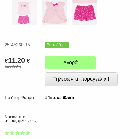
25-45260-15
Σε απόθεμα
11.20
€
€
Αγορά
16.00
€
€
Τηλεφωνική παραγγελία !
Παιδική Φόρμα:
1 Έτους 85cm
Μοιραστείτε
με τους φίλους σας
1
2
3
4
5
100