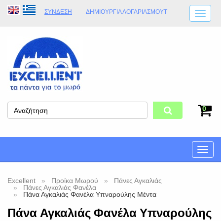
ΣΎΝΔΕΣΗ
ΔΗΜΙΟΥΡΓΊΑ ΛΟΓΑΡΙΑΣΜΟΎT
ΑΠΟΣΤΟΛΈΣ
ΩΡΆΡΙΟ ΚΑΤΑΣΤΉΜΑΤΟΣ
ΦΥΣΙΚΌ ΚΑΤΆΣΤΗΜΑ
ΟΡΟΙ ΚΑΤΑΣΤΉΜΑΤΟΣ
0
Toggle
naviga
Excellent
Προίκα Μωρού
Πάνες Αγκαλιάς
Πάνες Αγκαλιάς Φανέλα
Πάνα Αγκαλιάς Φανέλα Υπναρούλης Μέντα
Πάνα Αγκαλιάς Φανέλα Υπναρούλης