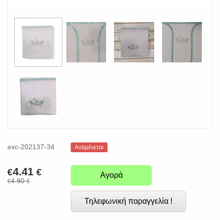
exc-202137-34
Αναμένεται
4.41
€
€
Αγορά
4.90
€
€
Τηλεφωνική παραγγελία !