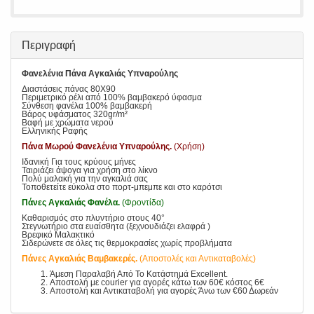
Περιγραφή
Φανελένια Πάνα Αγκαλιάς Υπναρούλης
Διαστάσεις πάνας 80Χ90
Περιμετρικό ρέλι από 100% βαμβακερό ύφασμα
Σύνθεση φανέλα 100% βαμβακερή
Βάρος υφάσματος 320gr/m²
Βαφή με χρώματα νερού
Ελληνικής Ραφής
Πάνα Μωρού Φανελένια Υπναρούλης.
(Χρήση)
Ιδανική Για τους κρύους μήνες
Ταιριάζει άψογα για χρήση στο λίκνο
Πολύ μαλακή για την αγκαλιά σας
Τοποθετείτε εύκολα στο πορτ-μπεμπε και στο καρότσι
Πάνες Αγκαλιάς Φανέλα.
(Φροντίδα)
Καθαρισμός στο πλυντήριο στους 40°
Στεγνωτήριο στα ευαίσθητα (ξεχνουδιάζει ελαφρά )
Βρεφικό Μαλακτικό
Σιδερώνετε σε όλες τις θερμοκρασίες χωρίς προβλήματα
Πάνες Αγκαλιάς Βαμβακερές.
(Αποστολές και Αντικαταβολές)
Άμεση Παραλαβή Από Το Κατάστημά Excellent.
Αποστολή με courier για αγορές κάτω των 60€ κόστος 6€
Αποστολή και Αντικαταβολή για αγορές Άνω των €60 Δωρεάν