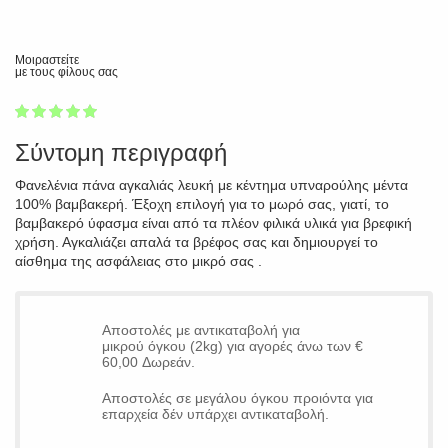
Μοιραστείτε
με τους φίλους σας
1
2
3
4
5
100
Σύντομη περιγραφή
Φανελένια πάνα αγκαλιάς λευκή με κέντημα υπναρούλης μέντα
100% βαμβακερή. Έξοχη επιλογή για το μωρό σας, γιατί, το
βαμβακερό ύφασμα είναι από τα πλέον φιλικά υλικά για βρεφική
χρήση. Αγκαλιάζει απαλά τα βρέφος σας και δημιουργεί το
αίσθημα της ασφάλειας στο μικρό σας .
Αποστολές με αντικαταβολή για
μικρού όγκου (2kg) για αγορές άνω των €
60,00 Δωρεάν.
Αποστολές σε μεγάλου όγκου προιόντα για
επαρχεία δέν υπάρχει αντικαταβολή.