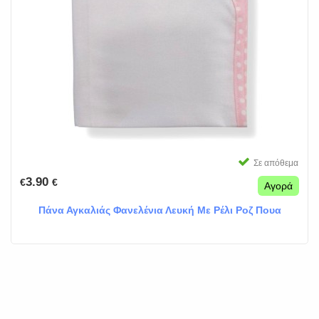
Σε απόθεμα
3.90
€
€
Αγορά
Πάνα Αγκαλιάς Φανελένια Λευκή Με Ρέλι Ροζ Πουα