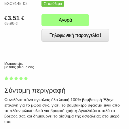
EXC9145-02
Σε απόθεμα
3.51
€
€
Αγορά
3.90
€
€
Τηλεφωνική παραγγελία !
Μοιραστείτε
με τους φίλους σας
1
2
3
4
5
100
Σύντομη περιγραφή
Φανελένια πάνα αγκαλιάς όλο λευκή 100% βαμβακερή.Έξοχη
επιλογή για το μωρό σας, γιατί, το βαμβακερό ύφασμα είναι από
τα πλέον φιλικά υλικά για βρεφική χρήση.Αγκαλιάζει απαλά τα
βρέφος σας και δημιουργεί το αίσθημα της ασφάλειας στο μικρό
σας