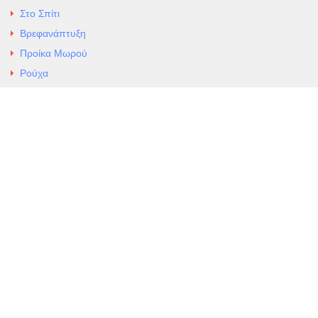
Στο Σπίτι
Βρεφανάπτυξη
Προίκα Μωρού
Ρούχα
Εσώρουχα
Άρθρα
Αλλαγές και Επιστροφές
Επαφές
ΚΑΤΑΣΤΗΜΑ ΒΡΕΦΙΚΏΝ ΕΙΔΩΝ
EXCELLENT ΒΡΕΦΙΚΑ
ΑΛ.Παναγουλη 69 Ν Ιωνια
Τηλ. 210 2777604
https://maps.app.goo.gl/BMhwLETDSHL5AxSr8