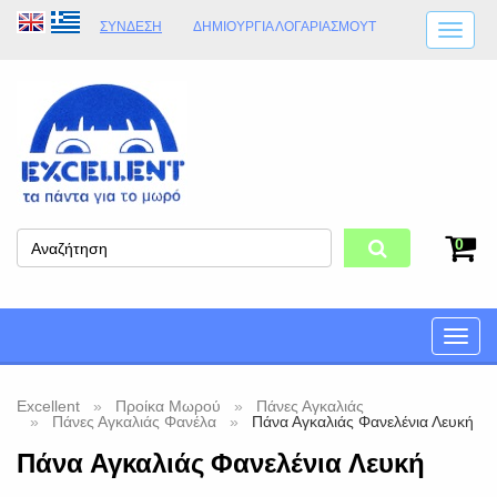
ΣΎΝΔΕΣΗ
ΔΗΜΙΟΥΡΓΊΑ ΛΟΓΑΡΙΑΣΜΟΎT
ΑΠΟΣΤΟΛΈΣ
ΩΡΆΡΙΟ ΚΑΤΑΣΤΉΜΑΤΟΣ
ΦΥΣΙΚΌ ΚΑΤΆΣΤΗΜΑ
ΟΡΟΙ ΚΑΤΑΣΤΉΜΑΤΟΣ
0
Toggle
naviga
Excellent
Προίκα Μωρού
Πάνες Αγκαλιάς
Πάνες Αγκαλιάς Φανέλα
Πάνα Αγκαλιάς Φανελένια Λευκή
Πάνα Αγκαλιάς Φανελένια Λευκή