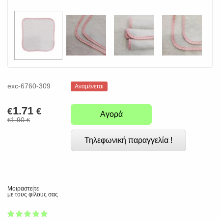
exc-6760-309
Αναμένεται
1.71
€
€
Αγορά
1.90
€
€
Τηλεφωνική παραγγελία !
Μοιραστείτε
με τους φίλους σας
1
2
3
4
5
100