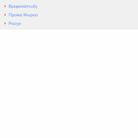
Βρεφανάπτυξη
Προίκα Μωρού
Ρούχα
Εσώρουχα
Άρθρα
Αλλαγές και Επιστροφές
Επαφές
ΚΑΤΑΣΤΗΜΑ ΒΡΕΦΙΚΏΝ ΕΙΔΩΝ
EXCELLENT ΒΡΕΦΙΚΑ
ΑΛ.Παναγουλη 69 Ν Ιωνια
Τηλ. 210 2777604
https://maps.app.goo.gl/BMhwLETDSHL5AxSr8
Copyright 2026 Excellent. All Right Reserved