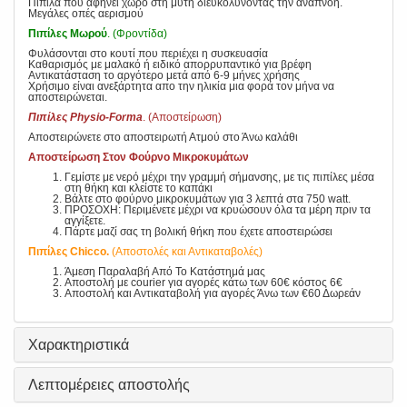
Πιπίλα που αφήνει χώρο στη μύτη διευκολύνοντας την αναπνοή.
Μεγάλες οπές αερισμού
Πιπίλες Μωρού
. (Φροντίδα)
Φυλάσονται στο κουτί που περιέχει η συσκευασία
Καθαρισμός με μαλακό ή ειδικό απορρυπαντικό για βρέφη
Αντικατάσταση το αργότερο μετά από 6-9 μήνες χρήσης
Χρήσιμο είναι ανεξάρτητα απο την ηλικία μια φορά τον μήνα να
αποστειρώνεται.
Πιπίλες Physio-Forma
. (Αποστείρωση)
Αποστειρώνετε στο αποστειρωτή Ατμού στο Άνω καλάθι
Αποστείρωση Στον Φούρνο Μικροκυμάτων
Γεμίστε με νερό μέχρι την γραμμή σήμανσης, με τις πιπίλες μέσα
στη θήκη και κλείστε το καπάκι
Βάλτε στο φούρνο μικροκυμάτων για 3 λεπτά στα 750 watt.
ΠΡΟΣΟΧΗ: Περιμένετε μέχρι να κρυώσουν όλα τα μέρη πριν τα
αγγίξετε.
Πάρτε μαζί σας τη βολική θήκη που έχετε αποστειρώσει
Πιπίλες Chicco.
(Αποστολές και Αντικαταβολές)
Άμεση Παραλαβή Από Το Κατάστημά μας
Αποστολή με courier για αγορές κάτω των 60€ κόστος 6€
Αποστολή και Αντικαταβολή για αγορές Άνω των €60 Δωρεάν
Χαρακτηριστικά
Λεπτομέρειες αποστολής