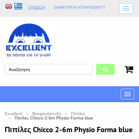
ΣΎΝΔΕΣΗ
ΔΗΜΙΟΥΡΓΊΑ ΛΟΓΑΡΙΑΣΜΟΎT
ΑΠΟΣΤΟΛΈΣ
ΩΡΆΡΙΟ ΚΑΤΑΣΤΉΜΑΤΟΣ
ΦΥΣΙΚΌ ΚΑΤΆΣΤΗΜΑ
ΟΡΟΙ ΚΑΤΑΣΤΉΜΑΤΟΣ
0
Toggle
naviga
Excellent
Βρεφανάπτυξη
Πιπίλες
Πιπίλες Chicco 2-6m Physio Forma blue
Πιπίλες Chicco 2-6m Physio Forma blue