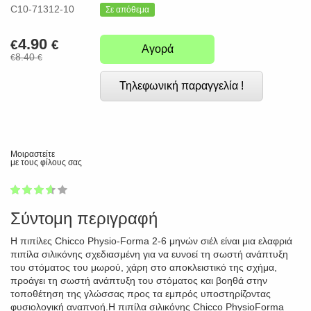
C10-71312-10
Σε απόθεμα
4.90
€
€
Αγορά
8.40
€
€
Τηλεφωνική παραγγελία !
Μοιραστείτε
με τους φίλους σας
1
2
3
4
5
70
Σύντομη περιγραφή
Η πιπίλες Chicco Physio-Forma 2-6 μηνών σιέλ είναι μια ελαφριά
πιπίλα σιλικόνης σχεδιασμένη για να ευνοεί τη σωστή ανάπτυξη
του στόματος του μωρού, χάρη στο αποκλειστικό της σχήμα,
προάγει τη σωστή ανάπτυξη του στόματος και βοηθά στην
τοποθέτηση της γλώσσας προς τα εμπρός υποστηρίζοντας
φυσιολογική αναπνοή.Η πιπίλα σιλικόνης Chicco PhysioForma