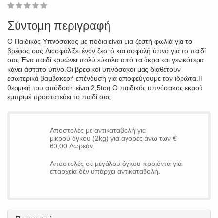
1
2
3
4
5
0
Σύντομη περιγραφή
Ο Παιδικός Υπνόσακος με πόδια είναι μια ζεστή φωλιά για το
βρέφος σας.Διασφαλίζει έναν ζεστό και ασφαλή ύπνο για το παιδί
σας.Ένα παιδί κρυώνει πολύ εύκολα από τα άκρα και γενικότερα
κάνει άστατο ύπνο.Οι βρεφικοί υπνόσακοι μας διαθέτουν
εσωτερικά βαμβακερή επένδυση για αποφεύγουμε τον ιδρώτα.Η
θερμική του απόδοση είναι 2,5tog.Ο παιδικός υπνόσακος εκρού
εμπριμέ προστατεύει το παιδί σας.
Αποστολές με αντικαταβολή για
μικρού όγκου (2kg) για αγορές άνω των €
60,00 Δωρεάν.
Αποστολές σε μεγάλου όγκου προιόντα για
επαρχεία δέν υπάρχει αντικαταβολή.