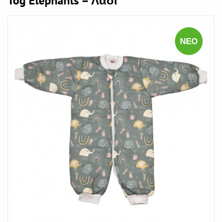
Tog Elephants – Λαδί
ΝΈΟ