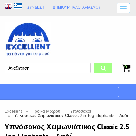
ΣΎΝΔΕΣΗ
ΔΗΜΙΟΥΡΓΊΑ ΛΟΓΑΡΙΑΣΜΟΎT
ΑΠΟΣΤΟΛΈΣ
ΩΡΆΡΙΟ ΚΑΤΑΣΤΉΜΑΤΟΣ
ΦΥΣΙΚΌ ΚΑΤΆΣΤΗΜΑ
ΟΡΟΙ ΚΑΤΑΣΤΉΜΑΤΟΣ
0
Toggle
naviga
Excellent
Προίκα Μωρού
Υπνόσακοι
Υπνόσακος Χειμωνιάτικος Classic 2.5 Tog Elephants – Λαδί
Υπνόσακος Χειμωνιάτικος Classic 2.5