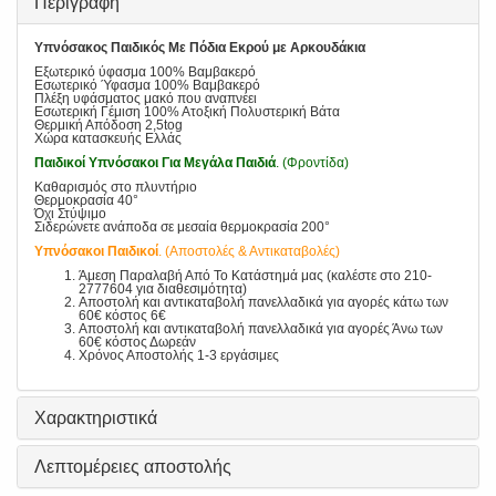
Περιγραφή
Υπνόσακος Παιδικός Με Πόδια Εκρού με Αρκουδάκια
Εξωτερικό ύφασμα 100% Βαμβακερό
Εσωτερικό Ύφασμα 100% Βαμβακερό
Πλέξη υφάσματος μακό που αναπνέει
Εσωτερική Γέμιση 100% Ατοξική Πολυστερική Βάτα
Θερμική Απόδοση 2,5tog
Χώρα κατασκευής Ελλάς
Παιδικοί Υπνόσακοι Για Μεγάλα Παιδιά
. (Φροντίδα)
Καθαρισμός στο πλυντήριο
Θερμοκρασία 40°
Όχι Στύψιμο
Σιδερώνετε ανάποδα σε μεσαία θερμοκρασία 200°
Υπνόσακοι Παιδικοί
. (Αποστολές & Αντικαταβολές)
Άμεση Παραλαβή Από Το Κατάστημά μας (καλέστε στο 210-
2777604 για διαθεσιμότητα)
Αποστολή και αντικαταβολή πανελλαδικά για αγορές κάτω των
60€ κόστος 6€
Αποστολή και αντικαταβολή πανελλαδικά για αγορές Άνω των
60€ κόστος Δωρεάν
Χρόνος Αποστολής 1-3 εργάσιμες
Χαρακτηριστικά
Λεπτομέρειες αποστολής