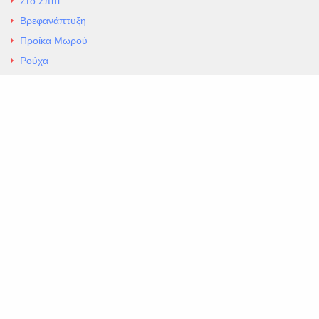
Στο Σπίτι
Βρεφανάπτυξη
Προίκα Μωρού
Ρούχα
Εσώρουχα
Άρθρα
Αλλαγές και Επιστροφές
Επαφές
ΚΑΤΑΣΤΗΜΑ ΒΡΕΦΙΚΏΝ ΕΙΔΩΝ
EXCELLENT ΒΡΕΦΙΚΑ
ΑΛ.Παναγουλη 69 Ν Ιωνια
Τηλ. 210 2777604
https://maps.app.goo.gl/BMhwLETDSHL5AxSr8
Copyright 2026 Excellent. All Right Reserved