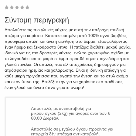
1
2
3
4
5
0
Σύντομη περιγραφή
Απολαύστε τις πιο γλυκές νύχτες με αυτή την υπέροχη παιδική
πιτζάμα για κορίτσια. Κατασκευασμένη από 100% αγνό βαμβάκι,
προσφέρει απαλή και άνετη αίσθηση στο δέρμα, εξασφαλίζοντας
έναν ήρεμο και ξεκούραστο ύπνο. Η πιτζάμα διαθέτει μακρύ μανίκι,
ιδανικό για τις πιο δροσερές νύχτες, ενώ το χαριτωμένο σχέδιο με
το λαγουδάκι και το μικρό στέμμα προσθέτει μια παιχνιδιάρικη και
γλυκιά πινελιά. Οι απαλές παστέλ αποχρώσεις δημιουργούν μια
ατμόσφαιρα ηρεμίας και χαλάρωσης. Είναι η ιδανική επιλογή για
κάθε μικρή πριγκίπισσα που αγαπά την άνεση και το στυλ ακόμα
και στον ύπνο της. Επιλέξτε την για να χαρίσετε στο παιδί σας
έναν γλυκό και άνετο ύπνο γεμάτο όνειρα!
Αποστολές με αντικαταβολή για
μικρού όγκου (2kg) για αγορές άνω των €
60,00 Δωρεάν.
Αποστολές σε μεγάλου όγκου προιόντα για
επαρχεία δέν υπάρχει αντικαταβολή.