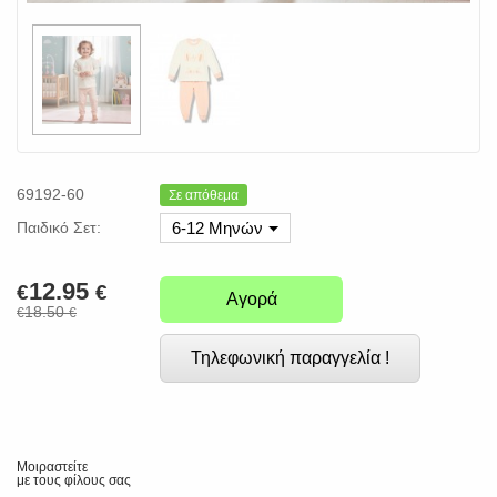
69192-60
Σε απόθεμα
Παιδικό Σετ:
6-12 Μηνών
12.95
€
€
Αγορά
18.50
€
€
Τηλεφωνική παραγγελία !
Μοιραστείτε
με τους φίλους σας