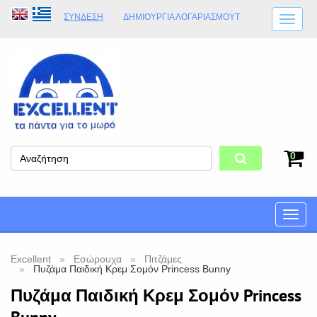
ΣΎΝΔΕΣΗ
ΔΗΜΙΟΥΡΓΊΑ ΛΟΓΑΡΙΑΣΜΟΎT
ΑΠΟΣΤΟΛΈΣ
ΩΡΆΡΙΟ ΚΑΤΑΣΤΉΜΑΤΟΣ
ΦΥΣΙΚΌ ΚΑΤΆΣΤΗΜΑ
ΟΡΟΙ ΚΑΤΑΣΤΉΜΑΤΟΣ
0
Toggle
naviga
Excellent
Εσώρουχα
Πιτζάμες
Πυζάμα Παιδική Κρεμ Σομόν Princess Bunny
Πυζάμα Παιδική Κρεμ Σομόν Princess