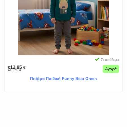
Σε απόθεμα
12.95
€
€
Αγορά
18.50
€
€
Πιτζάμα Παιδική Funny Bear Green