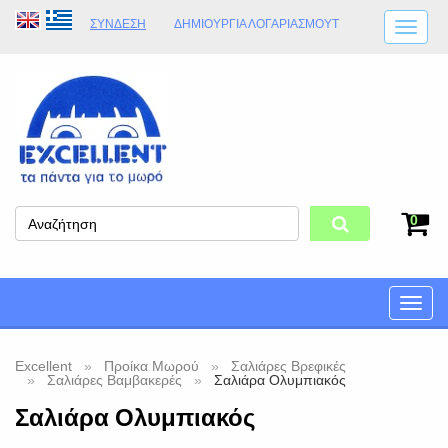
ΣΎΝΔΕΣΗ
ΔΗΜΙΟΥΡΓΊΑ ΛΟΓΑΡΙΑΣΜΟΎT
ΑΠΟΣΤΟΛΈΣ
ΩΡΆΡΙΟ ΚΑΤΑΣΤΉΜΑΤΟΣ
ΦΥΣΙΚΌ ΚΑΤΆΣΤΗΜΑ
ΟΡΟΙ ΚΑΤΑΣΤΉΜΑΤΟΣ
0
Toggle
naviga
Excellent
Προίκα Μωρού
Σαλιάρες Βρεφικές
Σαλιάρες Βαμβακερές
Σαλιάρα Ολυμπιακός
Σαλιάρα Ολυμπιακός